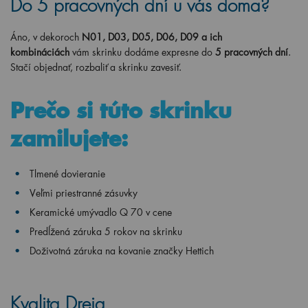
Do 5 pracovných dní u vás doma?
Áno, v dekoroch
N01, D03, D05, D06, D09 a ich
kombináciách
vám skrinku dodáme expresne do
5 pracovných dní
.
Stačí objednať, rozbaliť a skrinku zavesiť.
Prečo si túto skrinku
zamilujete:
Tlmené dovieranie
Veľmi priestranné zásuvky
Keramické umývadlo
Q 70 v
cene
Predĺžená záruka 5 rokov na skrinku
Doživotná záruka na kovanie značky Hettich
Kvalita Dreja