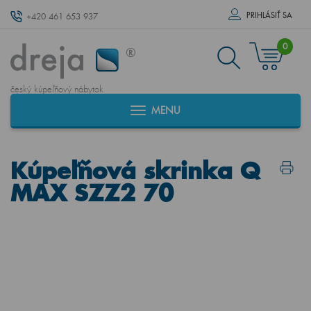
PRIHLÁSIŤ SA
+420 461 653 937
0
český kúpeľňový nábytok
MENU
Kúpeľňová skrinka Q
MAX SZZ2 70