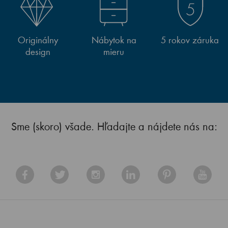
Originálny
Nábytok na
5 rokov záruka
design
mieru
Sme (skoro) všade. Hľadajte a nájdete nás na: