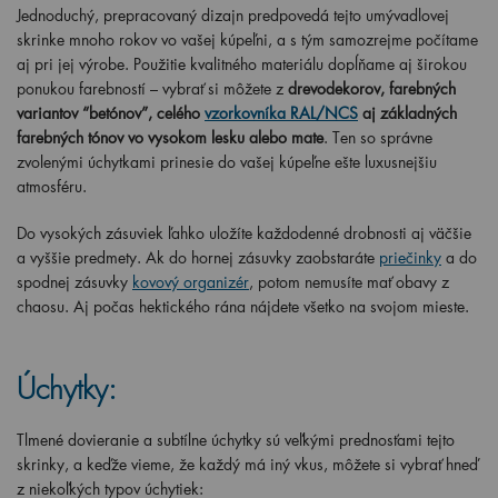
Jednoduchý, prepracovaný dizajn predpovedá tejto umývadlovej
skrinke mnoho rokov vo vašej kúpeľni, a s tým samozrejme počítame
aj pri jej výrobe. Použitie kvalitného materiálu dopĺňame aj širokou
ponukou farebností – vybrať si môžete z
drevodekorov, farebných
variantov “betónov”, celého
vzorkovníka RAL/NCS
aj základných
farebných tónov vo vysokom lesku alebo mate
. Ten so správne
zvolenými úchytkami prinesie do vašej kúpeľne ešte luxusnejšiu
atmosféru.
Do vysokých zásuviek ľahko uložíte každodenné drobnosti aj väčšie
a vyššie predmety. Ak do hornej zásuvky zaobstaráte
priečinky
a do
spodnej zásuvky
kovový organizér
, potom nemusíte mať obavy z
chaosu. Aj počas hektického rána nájdete všetko na svojom mieste.
Úchytky:
Tlmené dovieranie a subtílne úchytky sú veľkými prednosťami tejto
skrinky, a keďže vieme, že každý má iný vkus, môžete si vybrať hneď
z niekoľkých typov úchytiek: