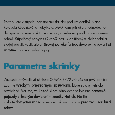
Potrebujete v kúpeľni priestrannú skrinku pod umývadlo? Naša
kolekcia kúpeľňového nábytku Q MAX vám prináša v jednoduchom
dizajne zabalené praktické zásuvky a veľké umývadlo so zaoblenými
rohmi. Kúpeľňový nábytok Q MAX patrí k obľúbeným nielen vďaka
svojej praktickosti, ale aj
širokej ponuke farieb, dekorov, lakov a tiež
úchytiek
. Poďte si vybrať aj vy.
Parametre skrinky
Závesná umývadlová skrinka Q MAX SZZ2 70 vás na prvý pohľad
zaujme
vysokými priestrannými zásuvkami
, ktoré sú asymetricky
rozdelené. Veríme, že každé skoré ráno oceníte kvalitné
nemecké
pojazdy s tlmeným dovieraním značky Hettich
. Na tie
získate
doživotnú záruku
a na celú skrinku potom
predĺženú záruku 5
rokov
.