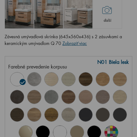
ďalší
Závesná umývadlová skrinka (645x560x436) s 2 zásuvkami a
keramickým umývadlom Q 70
Zobraziť viac
N01 Biela lesk
Farebné prevedenie korpusu