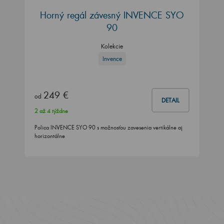
Horný regál závesný INVENCE SYO
90
Kolekcie
Invence
249 €
od
DETAIL
2 až 4 týždne
Polica INVENCE SYO 90 s možnosťou zavesenia vertikálne aj
horizontálne