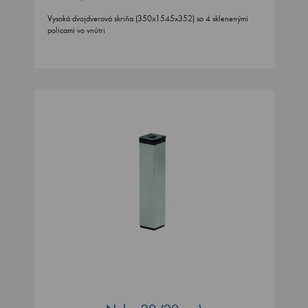
Vysoká dvojdverová skriňa (350x1545x352) so 4 sklenenými
policami vo vnútri