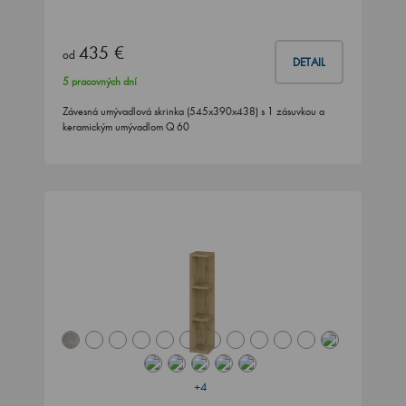
435 €
od
DETAIL
5 pracovných dní
Závesná umývadlová skrinka (545x390x438) s 1 zásuvkou a
keramickým umývadlom Q 60
+4