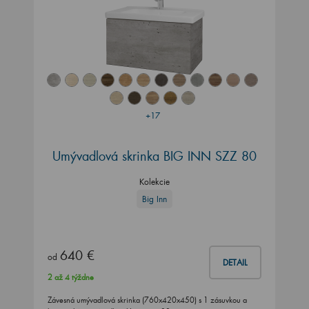
+17
Umývadlová skrinka BIG INN SZZ 80
Kolekcie
Big Inn
640 €
od
DETAIL
2 až 4 týždne
Závesná umývadlová skrinka (760x420x450) s 1 zásuvkou a