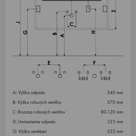
A: Výška odpadu
540 mm
B: Výška rohových ventilov
570 mm
C: Rozstup rohových ventilov
80-120 mm
D: Umiestnenie odpadu
323 mm
G: Výška zavěšení
555 mm