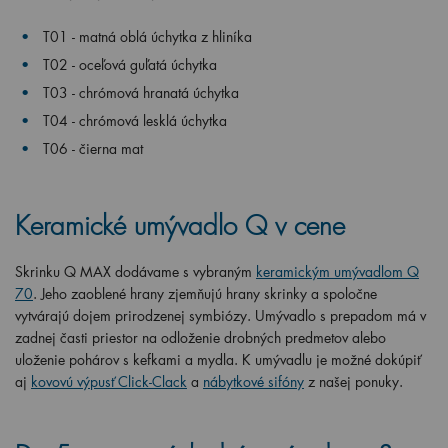
T01 - matná oblá úchytka z hliníka
T02 - oceľová guľatá úchytka
T03 - chrómová hranatá úchytka
T04 - chrómová lesklá úchytka
T06 - čierna mat
Keramické umývadlo Q
v cene
Skrinku Q MAX dodávame s vybraným
keramickým umývadlom Q
70
. Jeho zaoblené hrany zjemňujú hrany skrinky a spoločne
vytvárajú dojem prirodzenej symbiózy. Umývadlo s prepadom má v
zadnej časti priestor na odloženie drobných predmetov alebo
uloženie pohárov s kefkami a mydla. K umývadlu je možné dokúpi
ť
aj
kovovú výpusť Click-Clack
a
nábytkové sifóny
z našej ponuky.