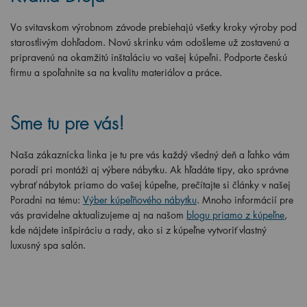
Vo svitavskom výrobnom závode prebiehajú všetky kroky výroby pod
starostlivým dohľadom. Novú skrinku vám odošleme už zostavenú a
pripravenú na okamžitú inštaláciu vo vašej kúpeľni. Podporte českú
firmu a spoľahnite sa na kvalitu materiálov a práce.
Sme tu pre vás!
Naša zákaznícka linka je tu pre vás každý všedný deň a ľahko vám
poradí pri montáži aj výbere nábytku. Ak hľadáte tipy, ako správne
vybrať nábytok priamo do vašej kúpeľne, prečítajte si články v našej
Poradni na tému:
Výber kúpeľňového nábytku
. Mnoho informácií pre
vás pravidelne aktualizujeme aj na našom
blogu priamo z kúpeľne
,
kde nájdete inšpiráciu a rady, ako si z kúpeľne vytvoriť vlastný
luxusný spa salón.