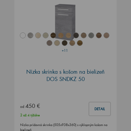
+11
Nízka skrinka s košom na bielizeň
DOS SNDKZ 50
450 €
od
DETAIL
2 až 4 týždne
Nízka prídavná skrinka (505x938x360) s výklopným košom na
bielizeň