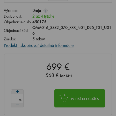
Výrobca:
Dreja
i
Dostupnosť:
2 až 4 týždne
Objednacie číslo
450175
QMA016_SZZ2_070_XXX_N01_D25_T01_U01
Objednací kód
6
Záruka:
5 rokov
Produkt - skopírovať detailné informácie
699 €
568 €
bez DPH
ks
PRIDAŤ DO KOŠÍKA