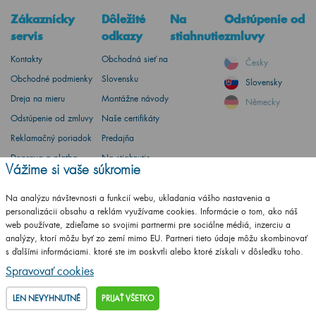
Zákaznícky
Dôležité
Na
Odstúpenie od
servis
odkazy
stiahnutie
zmluvy
Kontakty
Obchodná sieť na
Česky
Obchodné podmienky
Slovensku
Slovensky
Dreja na mieru
Montážne návody
Německy
Odstúpenie od zmluvy
Naše certifikáty
Reklamačný poriadok
Predajňa
Doprava a platba
Na stiahnutie
Vážime si vaše súkromie
Zásady spracovania
Konfigurátor pre
súborov cookies
partnerov
Na analýzu návštevnosti a funkcií webu, ukladania vášho nastavenia a
personalizácii obsahu a reklám využívame cookies. Informácie o tom, ako náš
Katalóg na
web používate, zdieľame so svojimi partnermi pre sociálne médiá, inzerciu a
stiahnutie
analýzy, ktorí môžu byť zo zemí mimo EU. Partneri tieto údaje môžu skombinovať
s ďalšími informáciami, ktoré ste im poskytli alebo ktoré získali v dôsledku toho,
Vzorkovník RAL
že používate ich služby.
Podrobné informácie
Spravovať cookies
LEN NEVYHNUTNÉ
PRIJAŤ VŠETKO