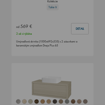
Kolekcie
Take It
569 €
od
DETAIL
2 až 4 týždne
Umývadlová skrinka (1000x692x335) s 2 zásuvkami a
keramickým umývadlom Dreja Plus 65