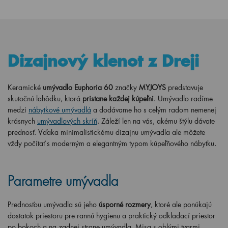
Dizajnový klenot z Dreji
Keramické
umývadlo Euphoria 60
značky
MYJOYS
predstavuje
skutočnú lahôdku, ktorá
pristane každej kúpeľni
. Umývadlo radíme
medzi
nábytkové umývadlá
a dodávame ho s celým radom nemenej
krásnych
umývadlových skríň
. Záleží len na vás, akému štýlu dávate
prednosť. Vďaka minimalistickému dizajnu umývadla ale môžete
vždy počítať s moderným a elegantným typom kúpeľňového nábytku.
Parametre umývadla
Prednosťou umývadla sú jeho
úsporné
rozmery
, ktoré ale ponúkajú
dostatok priestoru pre rannú hygienu a praktický odkladací priestor
po bokoch a na zadnej strane umývadla. Misa s oblými tvarmi,