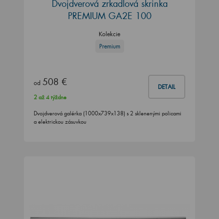
Dvojdverová zrkadlová skrinka
PREMIUM GA2E 100
Kolekcie
Premium
508 €
od
DETAIL
2 až 4 týždne
Dvojdverová galérka (1000x739x138) s 2 sklenenými policami
a elektrickou zásuvkou