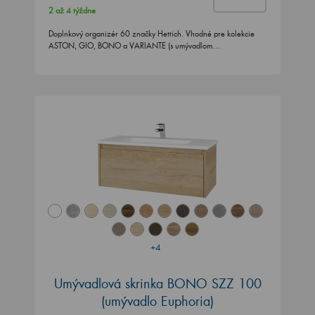
2 až 4 týždne
Doplnkový organizér 60 značky Hettich. Vhodné pre kolekcie
ASTON, GIO, BONO a VARIANTE (s umývadlom…
+4
Umývadlová skrinka BONO SZZ 100
(umývadlo Euphoria)