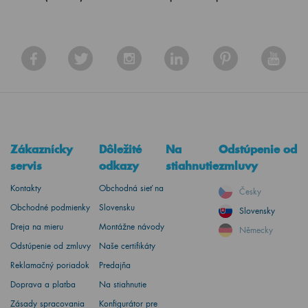
Zákaznícky
Dôležité
Na
Odstúpenie od
servis
odkazy
stiahnutie
zmluvy
Kontakty
Obchodná sieť na
Česky
Obchodné podmienky
Slovensku
Slovensky
Dreja na mieru
Montážne návody
Německy
Odstúpenie od zmluvy
Naše certifikáty
Reklamačný poriadok
Predajňa
Doprava a platba
Na stiahnutie
Zásady spracovania
Konfigurátor pre