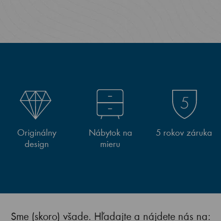
Originálny
Nábytok na
5 rokov záruka
design
mieru
Sme (skoro) všade. Hľadajte a nájdete nás na: