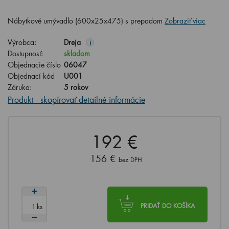
Nábytkové umývadlo (600x25x475) s prepadom
Zobraziť viac
Výrobca:
Dreja
i
Dostupnosť:
skladom
Objednacie číslo
06047
Objednací kód
U001
Záruka:
5 rokov
Produkt - skopírovať detailné informácie
192 €
156 €
bez DPH
ks
PRIDAŤ DO KOŠÍKA