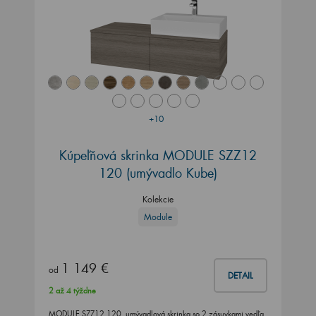
+10
Kúpeľňová skrinka MODULE SZZ12
120
(umývadlo Kube)
Kolekcie
Module
1 149 €
od
DETAIL
2 až 4 týždne
MODULE SZZ12 120, umývadlová skrinka so 2 zásuvkami vedľa