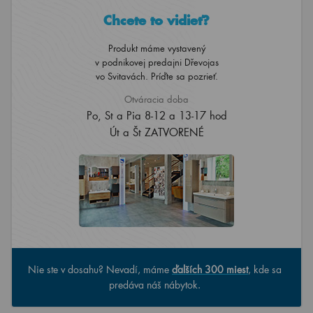
Chcete to vidieť?
Produkt máme vystavený
v podnikovej predajni Dřevojas
vo Svitavách. Príďte sa pozrieť.
Otváracia doba
Po, St a Pia 8-12 a 13-17 hod
Út a Št ZATVORENÉ
Nie ste v dosahu? Nevadí, máme
ďalších 300 miest
, kde sa
predáva náš nábytok.