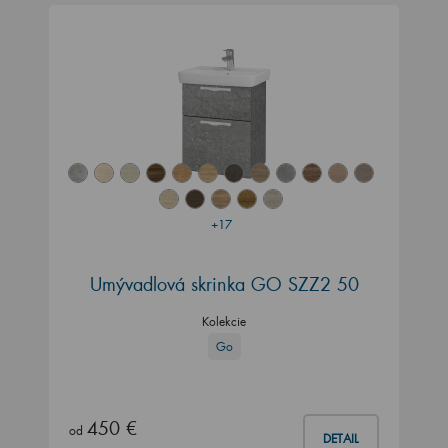
+17
Umývadlová skrinka GO SZZ2 50
Kolekcie
Go
450 €
od
DETAIL