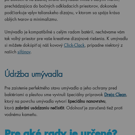
prechádzajúca do bočných odkladacích priestorov, dokonale
podčiarkuje vplyv talianskeho dizajnu, v ktorom sa spája krása
oblých tvarov a minimalizmu.
Umývadlo je kompatibilné s celým radom batérií, nechávame vám
tak voľný priestor pre vaše kreatívne dizajnové riešenia. K umývadlu
si môžete dokúpiť aj náš kovový
Click-Clack
, prípadne niektorý z
našich
sifónov
.
Údržba umývadla
Pre zaistenie perfektného stavu umývadla a jeho ochrany pred
baktériami a plesňou sme vyvinuli špeciálny prípravok
Dreja Clean
,
ktorý na povrchu umývadla vytvorí
špeciálnu nanovrstvu
,
ktorá
zabráni usádzaniu nečistôt
. Odolnosť je zaručená tiež proti
vodnému kameňu.
Pre aké rady je určené?