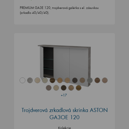
PREMIUM GA3E 120, trojdverová galérka s el. zásuvkou
(zrkadlo 40/40/40).
+17
Trojdverová zrkadlová skrinka ASTON
GA3OE 120
Kolekcie