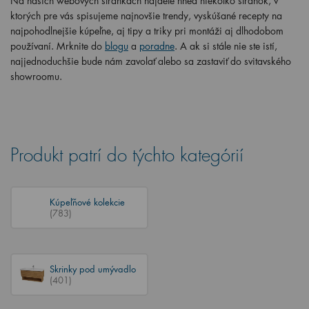
Na našich webových stránkach nájdete hneď niekoľko stránok, v
ktorých pre vás spisujeme najnovšie trendy, vyskúšané recepty na
najpohodlnejšie kúpeľne, aj tipy a triky pri montáži aj dlhodobom
používaní. Mrknite do
blogu
a
poradne
. A ak si stále nie ste istí,
najjednoduchšie bude nám zavolať alebo sa zastaviť do svitavského
showroomu.
Produkt patrí do týchto kategórií
Kúpeľňové kolekcie
(783)
Skrinky pod umývadlo
(401)