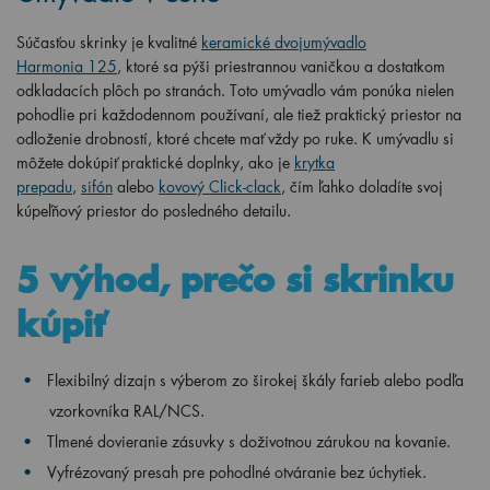
Súčasťou skrinky je kvalitné
keramické dvojumývadlo
Harmonia
125
, ktoré sa pýši priestrannou vaničkou a dostatkom
odkladacích plôch po stranách. Toto umývadlo vám ponúka nielen
pohodlie pri každodennom používaní, ale tiež praktický priestor na
odloženie drobností, ktoré chcete mať vždy po ruke. K umývadlu si
môžete dokúpiť praktické doplnky, ako je
krytka
prepadu
,
sifón
alebo
kovový Click-clack
, čím ľahko doladíte svoj
kúpeľňový priestor do posledného detailu.
5 výhod, prečo si skrinku
kúpiť
Flexibilný dizajn s výberom zo širokej škály farieb alebo podľa
vzorkovníka RAL/NCS.
Tlmené dovieranie zásuvky s doživotnou zárukou na kovanie.
Vyfrézovaný presah pre pohodlné otváranie bez úchytiek.