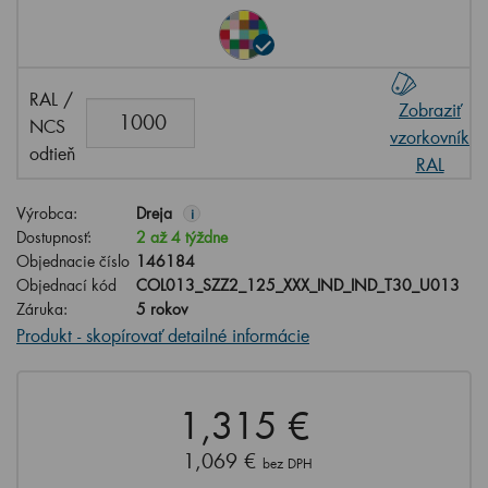
RAL /
Zobraziť
NCS
vzorkovník
odtieň
RAL
Výrobca:
Dreja
i
Dostupnosť:
2 až 4 týždne
Objednacie číslo
146184
Objednací kód
COL013_SZZ2_125_XXX_IND_IND_T30_U013
Záruka:
5 rokov
Produkt - skopírovať detailné informácie
1,315 €
1,069 €
bez DPH