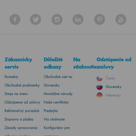
Zákaznícky
Dôležité
Na
Odstúpenie od
servis
odkazy
stiahnutie
zmluvy
Kontakty
Obchodná sieť na
Česky
Obchodné podmienky
Slovensku
Slovensky
Dreja na mieru
Montážne návody
Německy
Odstúpenie od zmluvy
Naše certifikáty
Reklamačný poriadok
Predajňa
Doprava a platba
Na stiahnutie
Zásady spracovania
Konfigurátor pre