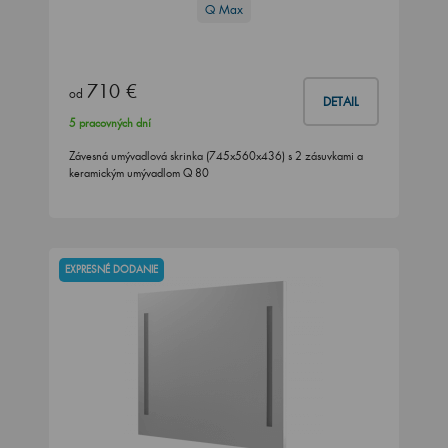
Q Max
710 €
od
DETAIL
5 pracovných dní
Závesná umývadlová skrinka (745x560x436) s 2 zásuvkami a
keramickým umývadlom Q 80
EXPRESNÉ DODANIE