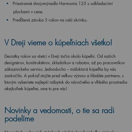
Priestranné dvojumývadlo Harmonia 125
s odkladacími
plochami v cene.
Predĺžená záruka 5 rokov na celú skrinku.
V Dreji vieme o kúpeľniach všetko!
Desiatky rokov sa všetci v Dreji točia okolo kúpeľní. Od našich
designérov, konštruktérov, skladníkov a robotov, až po pracovníkov
zákazníckeho servisu. Jednoducho – máloktorá kúpeľňa by nás
zaskočila. A pokiaľ stojíte pred veľkou výzvou a hľadáte partnera, s
ktorým vyberiete najlepší nábytok do náročného a vlhkého prostredia
akejkoľvek kúpeľne, sme tu pre vás!
Novinky a vedomosti, o tie sa radi
podelíme