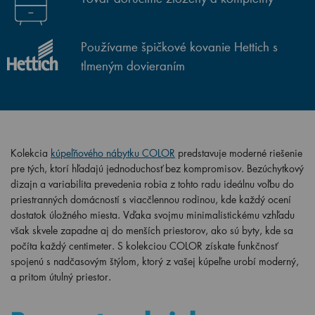
Používame špičkové kovanie Hettich s
tlmeným dovieraním
Kolekcia
kúpeľňového nábytku COLOR
predstavuje moderné riešenie
pre tých, ktorí hľadajú jednoduchosť bez kompromisov. Bezúchytkový
dizajn a variabilita prevedenia robia z tohto radu ideálnu voľbu do
priestranných domácností s viacčlennou rodinou, kde každý ocení
dostatok úložného miesta. Vďaka svojmu minimalistickému vzhľadu
však skvele zapadne aj do menších priestorov, ako sú byty, kde sa
počíta každý centimeter. S kolekciou COLOR získate funkčnosť
spojenú s nadčasovým štýlom, ktorý z vašej kúpeľne urobí moderný,
a pritom útulný priestor.