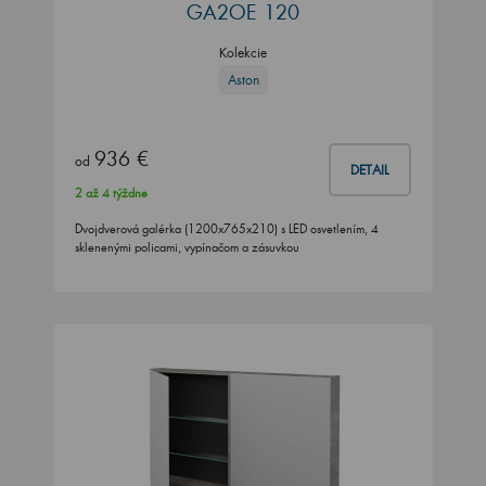
GA2OE 120
Kolekcie
Aston
936 €
od
DETAIL
2 až 4 týždne
Dvojdverová galérka (1200x765x210) s LED osvetlením, 4
sklenenými policami, vypínačom a zásuvkou