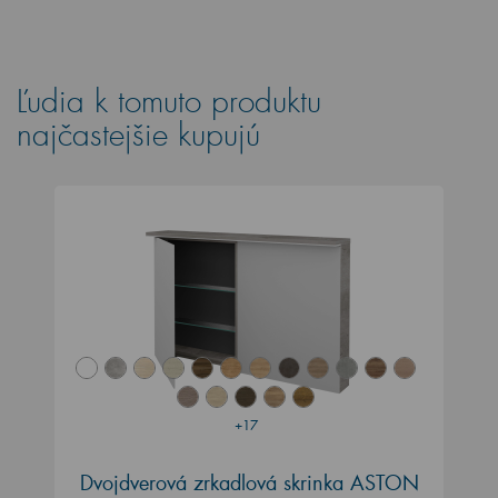
Ľudia k tomuto produktu
najčastejšie kupujú
+17
Dvojdverová zrkadlová skrinka ASTON