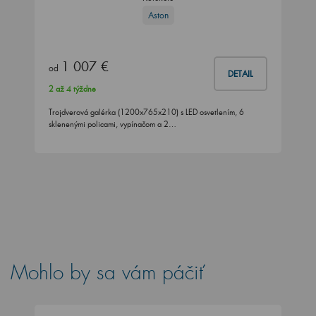
Aston
1 007 €
od
DETAIL
2 až 4 týždne
Trojdverová galérka (1200x765x210) s LED osvetlením, 6
sklenenými policami, vypínačom a 2…
Mohlo by sa vám páčiť