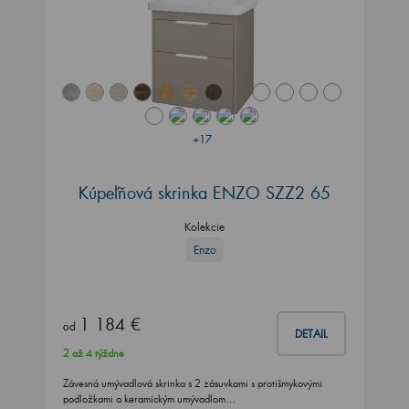
+17
Kúpeľňová skrinka ENZO SZZ2 65
Kolekcie
Enzo
1 184 €
od
DETAIL
2 až 4 týždne
Závesná umývadlová skrinka s 2 zásuvkami s protišmykovými
podložkami a keramickým umývadlom…