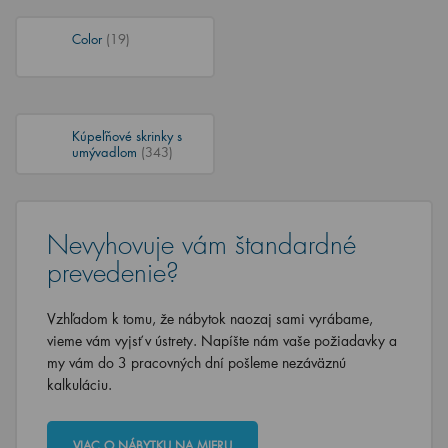
Color
(19)
Kúpeľňové skrinky s
umývadlom
(343)
Nevyhovuje vám štandardné
prevedenie?
Vzhľadom k tomu, že nábytok naozaj sami vyrábame,
vieme vám vyjsť v ústrety. Napíšte nám vaše požiadavky a
my vám do 3 pracovných dní pošleme nezáväznú
kalkuláciu.
VIAC O NÁBYTKU NA MIERU