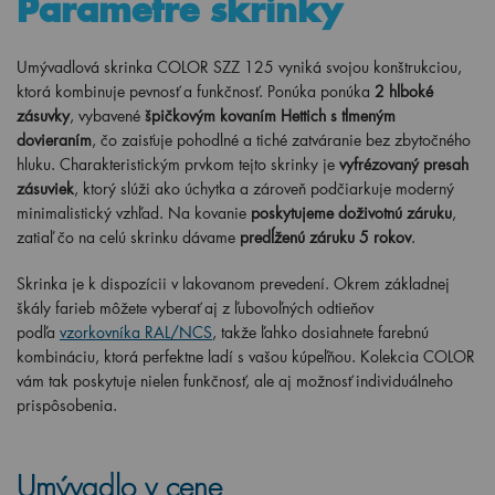
Parametre skrinky
Umývadlová skrinka COLOR SZZ 125
vyniká svojou konštrukciou,
ktorá kombinuje pevnosť a funkčnosť. Ponúka
ponúka
2 hlboké
zásuvky
, vybavené
špičkovým kovaním Hettich s tlmeným
dovieraním
, čo zaisťuje pohodlné a tiché zatváranie bez zbytočného
hluku. Charakteristickým prvkom tejto skrinky je
vyfrézovaný presah
zásuviek
, ktorý slúži ako úchytka a zároveň podčiarkuje moderný
minimalistický vzhľad. Na kovanie
poskytujeme doživotnú záruku
,
zatiaľ čo na celú skrinku dávame
predĺženú záruku 5 rokov
.
Skrinka je k dispozícii v lakovanom prevedení. Okrem základnej
škály farieb môžete vyberať aj z ľubovoľných odtieňov
podľa
vzorkovníka RAL/NCS
, takže ľahko dosiahnete farebnú
kombináciu, ktorá perfektne ladí s vašou kúpeľňou. Kolekcia COLOR
vám tak poskytuje nielen funkčnosť, ale aj možnosť individuálneho
prispôsobenia.
Umývadlo v cene