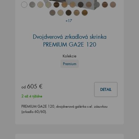
+17
Dvojdverová zrkadlová skrinka
PREMIUM GA2E 120
Kolekcie
Premium
605 €
od
DETAIL
2 až 4 týždne
PREMIUM GA2E 120, dvojdverová galérka s el. zásuvkou
(zrkadlo 60/60).