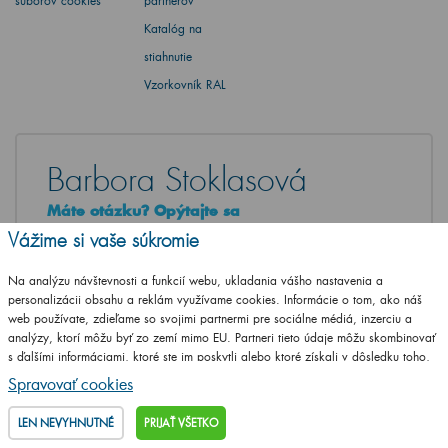
súborov cookies
partnerov
Katalóg na
stiahnutie
Vzorkovník RAL
Barbora Stoklasová
Máte otázku? Opýtajte sa
Vážime si vaše súkromie
+420
461 653 937
Po-Pia 8-17 hod
Na analýzu návštevnosti a funkcií webu, ukladania vášho nastavenia a
personalizácii obsahu a reklám využívame cookies. Informácie o tom, ako náš
info@dreja.sk
web používate, zdieľame so svojimi partnermi pre sociálne médiá, inzerciu a
analýzy, ktorí môžu byť zo zemí mimo EU. Partneri tieto údaje môžu skombinovať
s ďalšími informáciami, ktoré ste im poskytli alebo ktoré získali v dôsledku toho,
NAPÍŠTE VAŠU OTÁZKU
že používate ich služby.
Podrobné informácie
Spravovať cookies
LEN NEVYHNUTNÉ
PRIJAŤ VŠETKO