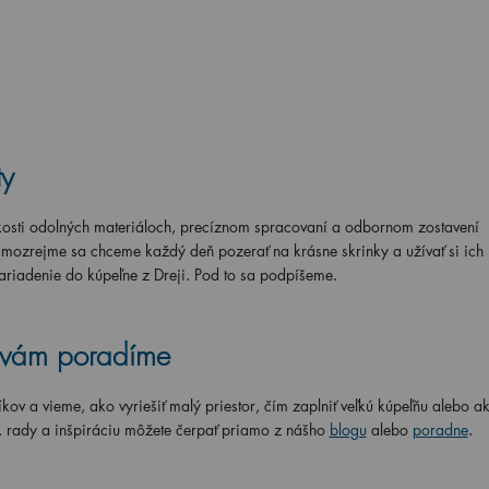
ty
hkosti odolných materiáloch, precíznom spracovaní a odbornom zostavení
amozrejme sa chceme každý deň pozerať na krásne skrinky a užívať si ich
zariadenie do kúpeľne z Dreji. Pod to sa podpíšeme.
i vám poradíme
 a vieme, ako vyriešiť malý priestor, čím zaplniť veľkú kúpeľňu alebo a
, rady a inšpiráciu môžete čerpať priamo z nášho
blogu
alebo
poradne
.