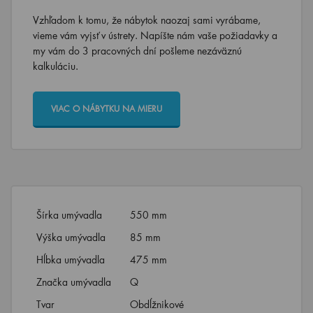
Vzhľadom k tomu, že nábytok naozaj sami vyrábame,
vieme vám vyjsť v ústrety. Napíšte nám vaše požiadavky a
my vám do 3 pracovných dní pošleme nezáväznú
kalkuláciu.
VIAC O NÁBYTKU NA MIERU
Šírka umývadla
550 mm
Výška umývadla
85 mm
Hĺbka umývadla
475 mm
Značka umývadla
Q
Tvar
Obdĺžnikové