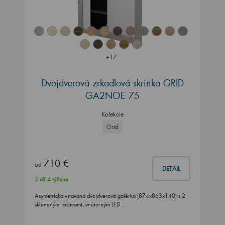
+17
Dvojdverová zrkadlová skrinka GRID
GA2NOE 75
Kolekcie
Grid
710 €
od
DETAIL
2 až 4 týždne
Asymetricka vstavaná dvojdverová galérka (874x863x140) s 2
sklenenými policami, vnútorným LED…