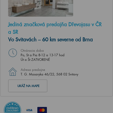
Jediná značková predajňa Dřevojasu v ČR
a SR
Vo Svitavách – 60 km severne od Brna
Otváracia doba
Po, St a Pia 8-12 a 13-17 hod
Út a Št ZATVORENÉ
Adresa predajne
T. G. Masaryka 46/22, 568 02 Svitavy
UKÁŽ NA MAPE