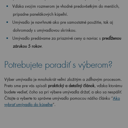
Vďaka svojim rozmerom je vhodné predovšetkým do menších,
prípadne panelákových kúpeľní.
Umývadlo je navrhnuté ako pre samostatné použitie, tak aj
dohromady s umývadlovou skrinkou.
Umývadlo predávame za priaznivé ceny a naviac s
predĺženou
zárukou 5 rokov
.
Potrebujete poradiť s výberom?
Výber umývadla je mnohokrát veľmi zložitým a zdĺhavým procesom.
Preto sme pre vás spísali
praktický a detailný článok
, vďaka ktorému
budete vedieť, čoho sa pri výbere umývadla držať, a ako sa nespáliť.
Čítajte a vyberte to správne umývadlo pomocou nášho článku “
Ako
vybrať umývadlo do kúpeľne
”.