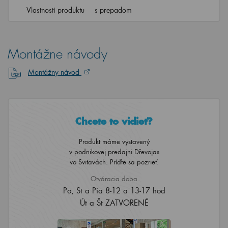
Vlastnosti produktu
s prepadom
Montážne návody
Montážny návod
Chcete to vidieť?
Produkt máme vystavený
v podnikovej predajni Dřevojas
vo Svitavách. Príďte sa pozrieť.
Otváracia doba
Po, St a Pia 8-12 a 13-17 hod
Út a Št ZATVORENÉ