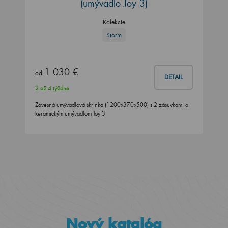
(umývadlo Joy 3)
Kolekcie
Storm
1 030 €
od
DETAIL
2 až 4 týždne
Závesná umývadlová skrinka (1200x370x500) s 2 zásuvkami a
keramickým umývadlom Joy 3
Nový katalóg