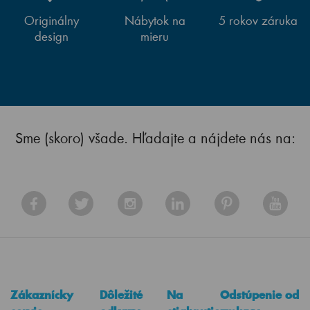
Originálny
Nábytok na
5 rokov záruka
design
mieru
Sme (skoro) všade. Hľadajte a nájdete nás na:
Zákaznícky
Dôležité
Na
Odstúpenie od