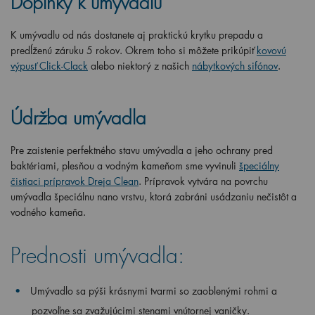
Doplnky k umývadlu
K umývadlu od nás dostanete aj praktickú krytku prepadu a
predĺženú záruku 5 rokov. Okrem toho si môžete prikúpiť
kovovú
výpusť Click-Clack
al
ebo niektorý z našich
nábytkových sifónov
.
Údržba umývadla
Pre zaistenie perfektného stavu umývadla a jeho ochrany pred
baktériami, plesňou a vodným kameňom sme vyvinuli
špeciálny
čistiaci prípravok Dreja Clean
. Prípravok vytvára na povrchu
umývadla špeciálnu nano vrstvu, ktorá zabráni usádzaniu nečistôt a
vodného kameňa.
Prednosti umývadla:
Umývadlo sa pýši krásnymi tvarmi so zaoblenými rohmi a
pozvoľne sa zvažujúcimi stenami vnútornej vaničky.