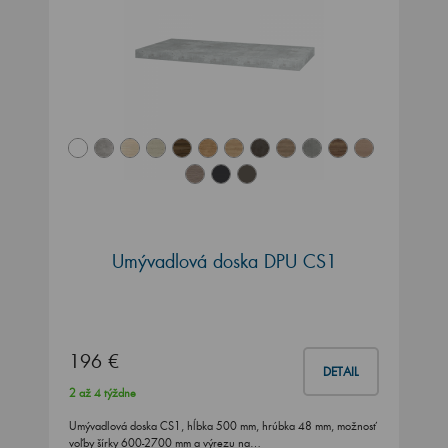
Umývadlová doska DPU CS1
196 €
DETAIL
2 až 4 týždne
Umývadlová doska CS1, hĺbka 500 mm, hrúbka 48 mm, možnosť
voľby šírky 600-2700 mm a výrezu na…