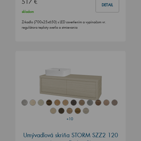
517 €
DETAIL
skladom
Zrkadlo (700x25x650) s LED osvetlením a vypínačom vr.
regulátora teploty svetla a stmievania
+10
Umývadlová skriňa STORM SZZ2 120