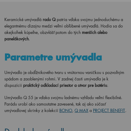
Keramické umývadlá
radu Q
patria vďaka svojmu jednoduchému a
elegantnému dizajnu medzi veľmi obľúbené umývadlá. Hodia sa do
akejkoľvek kúpeľne, obzvlášť potom do tých
menších alebo
panelákových
.
Parametre umývadla
Umývadlo je obdĺžnikového tvaru s vnútornou vaničkou s pozvoľným
spádom a zaoblenými rohmi. V zadnej časti umývadla je k
dispozícii
praktický odkladací priestor a otvor pre batériu
.
Umývadlo Q 55 je vďaka svojmu ladnému vzhľadu veľmi flexibilné.
Parádu urobí ako samostatne zavesené, tak aj ako súčasť
umývadlovej skrinky z kolekcií
BONO
,
Q MAX
a
PROJECT BENEFIT
.