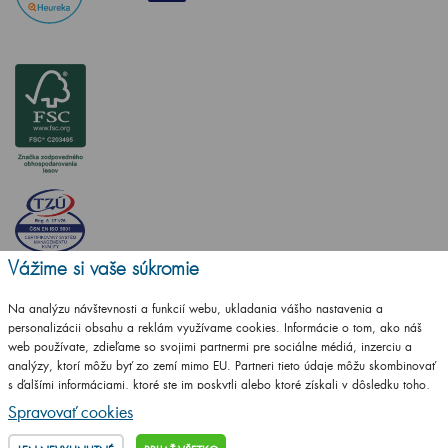
Vážime si vaše súkromie
Na analýzu návštevnosti a funkcií webu, ukladania vášho nastavenia a
personalizácii obsahu a reklám využívame cookies. Informácie o tom, ako náš
web používate, zdieľame so svojimi partnermi pre sociálne médiá, inzerciu a
analýzy, ktorí môžu byť zo zemí mimo EU. Partneri tieto údaje môžu skombinovať
s ďalšími informáciami, ktoré ste im poskytli alebo ktoré získali v dôsledku toho,
Vytvorilo studio
CZECHGROUP.cz
že používate ich služby.
Podrobné informácie
Spravovať cookies
© 2009 - 2025 Kúpeľnový nábytok Dřevojas v. d.,
Všetky práva vyhradené