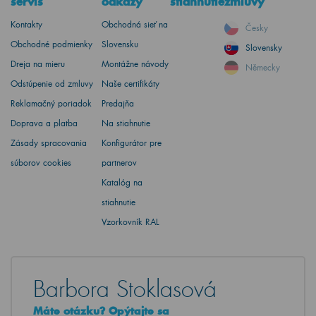
servis
odkazy
stiahnutie
zmluvy
Kontakty
Obchodná sieť na
Česky
Obchodné podmienky
Slovensku
Slovensky
Dreja na mieru
Montážne návody
Německy
Odstúpenie od zmluvy
Naše certifikáty
Reklamačný poriadok
Predajňa
Doprava a platba
Na stiahnutie
Zásady spracovania
Konfigurátor pre
súborov cookies
partnerov
Katalóg na
stiahnutie
Vzorkovník RAL
Barbora Stoklasová
Máte otázku? Opýtajte sa