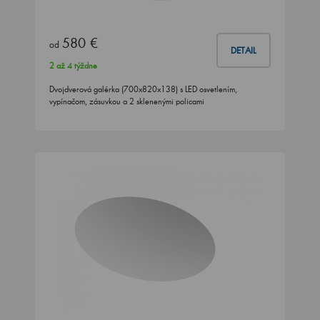
580 €
od
DETAIL
2 až 4 týždne
Dvojdverová galérka (700x820x138) s LED osvetlením,
vypínačom, zásuvkou a 2 sklenenými policami