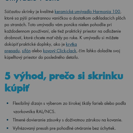
Súčasťou skrinky je kvalitné
keramické umývadlo Harmonia
100
,
ktoré sa pýši priestrannou vaničkou a dostatkom odkladacích plôch
po stranách. Toto umývadlo vám ponúka nielen pohodlie pri
každodennom používaní, ale tiež praktický priestor na odloženie
drobností, ktoré chcete mať vždy po ruke. K umývadlu si môžete
dokúpiť praktické doplnky, ako je
krytka
prepadu
,
sifón
alebo
kovový Click-clack
, čím ľahko doladíte svoj
kúpeľňový priestor do posledného detailu.
5 výhod, prečo si skrinku
kúpiť
Flexibilný dizajn s výberom zo širokej škály farieb alebo podľa
vzorkovníka RAL/NCS.
Tlmené dovieranie zásuvky s doživotnou zárukou na kovanie.
Vyfrézovaný presah pre pohodlné otváranie bez úchytiek.