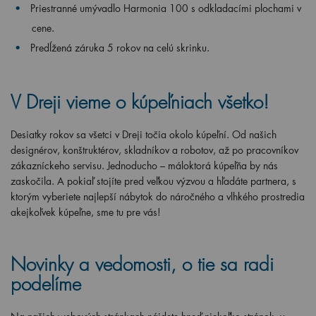
Priestranné umývadlo Harmonia 100
s odkladacími plochami v
cene.
Predĺžená záruka 5 rokov na celú skrinku.
V Dreji vieme o kúpeľniach všetko!
Desiatky rokov sa všetci v Dreji točia okolo kúpeľní. Od našich
designérov, konštruktérov, skladníkov a robotov, až po pracovníkov
zákazníckeho servisu. Jednoducho – máloktorá kúpeľňa by nás
zaskočila. A pokiaľ stojíte pred veľkou výzvou a hľadáte partnera, s
ktorým vyberiete najlepší nábytok do náročného a vlhkého prostredia
akejkoľvek kúpeľne, sme tu pre vás!
Novinky a vedomosti, o tie sa radi
podelíme