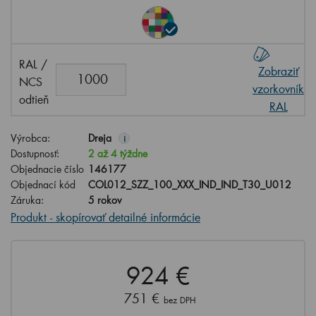
RAL /
Zobraziť
NCS
vzorkovník
odtieň
RAL
Výrobca:
Dreja
i
Dostupnosť:
2 až 4 týždne
Objednacie číslo
146177
Objednací kód
COL012_SZZ_100_XXX_IND_IND_T30_U012
Záruka:
5 rokov
Produkt - skopírovať detailné informácie
924 €
751 €
bez DPH