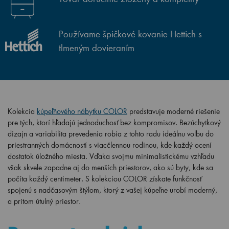
Používame špičkové kovanie Hettich s
tlmeným dovieraním
Kolekcia
kúpeľňového nábytku COLOR
predstavuje moderné riešenie
pre tých, ktorí hľadajú jednoduchosť bez kompromisov. Bezúchytkový
dizajn a variabilita prevedenia robia z tohto radu ideálnu voľbu do
priestranných domácností s viacčlennou rodinou, kde každý ocení
dostatok úložného miesta. Vďaka svojmu minimalistickému vzhľadu
však skvele zapadne aj do menších priestorov, ako sú byty, kde sa
počíta každý centimeter. S kolekciou COLOR získate funkčnosť
spojenú s nadčasovým štýlom, ktorý z vašej kúpeľne urobí moderný,
a pritom útulný priestor.