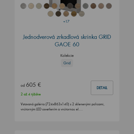
+17
Jednodverová zrkadlová skrinka GRID
GAOE 60
Kolekcie
Grid
605 €
od
DETAIL
2 až 4 týždne
Vstavaná galéria (724x863x140) s 2 sklenenými policami,
vnútorným LED osvetlením a vnútornou el.…