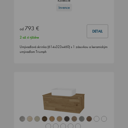
Kolekcie
Invence
793 €
od
DETAIL
2 až 4 týždne
Umývadlová skrinka (614x323x460) s 1 zásuvkou a keramickým
umývadlom Triumph