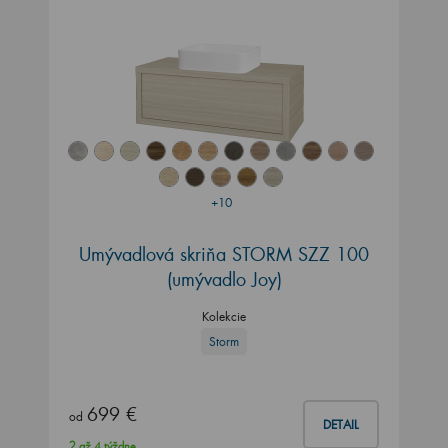
+10
Umývadlová skriňa STORM SZZ 100
(umývadlo Joy)
Kolekcie
Storm
699 €
od
DETAIL
2 až 4 týždne