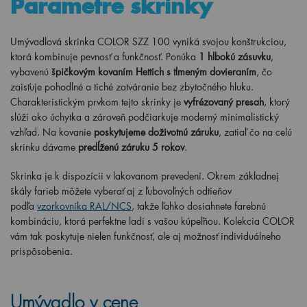
Parametre skrinky
Umývadlová skrinka COLOR SZZ 100
vyniká svojou konštrukciou,
ktorá kombinuje pevnosť a funkčnosť. Ponúka
1 hlbokú zásuvku
,
vybavenú
špičkovým kovaním Hettich s tlmeným dovieraním
, čo
zaisťuje pohodlné a tiché zatváranie bez zbytočného hluku.
Charakteristickým prvkom tejto skrinky je
vyfrézovaný presah
, ktorý
slúži ako úchytka a zároveň podčiarkuje moderný minimalistický
vzhľad. Na kovanie
poskytujeme doživotnú záruku
, zatiaľ čo na celú
skrinku dávame
predĺženú záruku 5 rokov
.
Skrinka je k dispozícii v lakovanom prevedení. Okrem základnej
škály farieb môžete vyberať aj z ľubovoľných odtieňov
podľa
vzorkovníka RAL/NCS
, takže ľahko dosiahnete farebnú
kombináciu, ktorá perfektne ladí s vašou kúpeľňou. Kolekcia COLOR
vám tak poskytuje nielen funkčnosť, ale aj možnosť individuálneho
prispôsobenia.
Umývadlo v cene