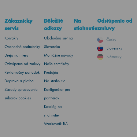
Zákaznícky
Dôležité
Na
Odstúpenie od
servis
odkazy
stiahnutie
zmluvy
Kontakty
Obchodná sieť na
Česky
Obchodné podmienky
Slovensku
Slovensky
Dreja na mieru
Montážne návody
Německy
Odstúpenie od zmluvy
Naše certifikáty
Reklamačný poriadok
Predajňa
Doprava a platba
Na stiahnutie
Zásady spracovania
Konfigurátor pre
súborov cookies
partnerov
Katalóg na
stiahnutie
Vzorkovník RAL