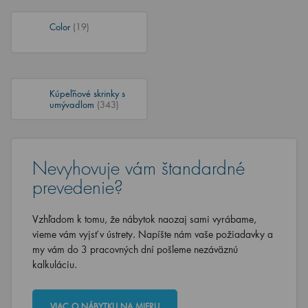
Color
(19)
Kúpeľňové skrinky s
umývadlom
(343)
Nevyhovuje vám štandardné
prevedenie?
Vzhľadom k tomu, že nábytok naozaj sami vyrábame,
vieme vám vyjsť v ústrety. Napíšte nám vaše požiadavky a
my vám do 3 pracovných dní pošleme nezáväznú
kalkuláciu.
VIAC O NÁBYTKU NA MIERU