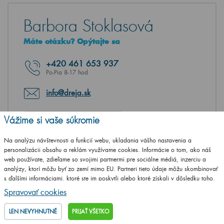
Barbora Stoklasová
Máte otázku? Opýtajte sa
+420
461 653 937
Po-Pia 8-17 hod
info@dreja.sk
Vážime si vaše súkromie
NAPÍŠTE VAŠU OTÁZKU
Na analýzu návštevnosti a funkcií webu, ukladania vášho nastavenia a
personalizácii obsahu a reklám využívame cookies. Informácie o tom, ako náš
web používate, zdieľame so svojimi partnermi pre sociálne médiá, inzerciu a
analýzy, ktorí môžu byť zo zemí mimo EU. Partneri tieto údaje môžu skombinovať
s ďalšími informáciami, ktoré ste im poskytli alebo ktoré získali v dôsledku toho,
že používate ich služby.
Podrobné informácie
Spravovať cookies
LEN NEVYHNUTNÉ
PRIJAŤ VŠETKO