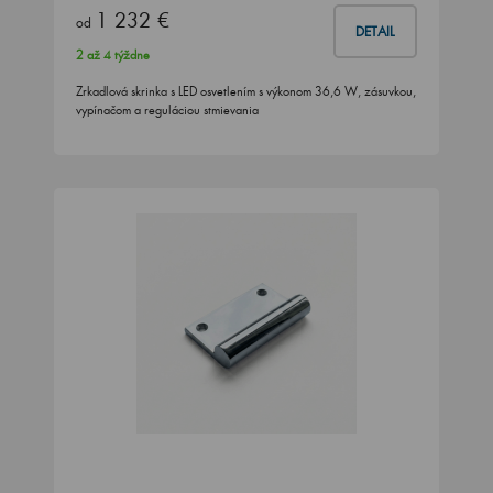
1 232 €
od
DETAIL
2 až 4 týždne
Zrkadlová skrinka s LED osvetlením s výkonom 36,6 W, zásuvkou,
vypínačom a reguláciou stmievania