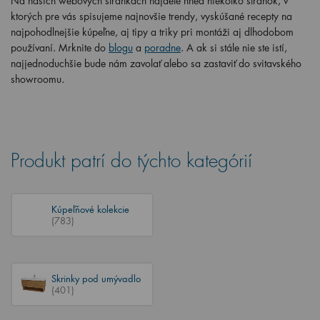
Na našich webových stránkach nájdete hneď niekoľko stránok, v
ktorých pre vás spisujeme najnovšie trendy, vyskúšané recepty na
najpohodlnejšie kúpeľne, aj tipy a triky pri montáži aj dlhodobom
používaní. Mrknite do
blogu
a
poradne
. A ak si stále nie ste istí,
najjednoduchšie bude nám zavolať alebo sa zastaviť do svitavského
showroomu.
Produkt patrí do týchto kategórií
Kúpeľňové kolekcie
(783)
Skrinky pod umývadlo
(401)