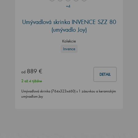
+4
Umývadlová skrinka INVENCE SZZ 80
(umývadlo Joy)
Kolekcie
Invence
889 €
od
DETAIL
2 až 4 týždne
Umývadlová skrinka (764x323x460) s 1 zásuvkou a keramickým
umývadlom Joy