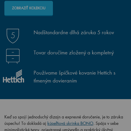
ZOBRAZIŤ KOLEKCIU
Nadštandardne dlhá záruka 5 rokov
Tovar doručíme zložený a kompletný
Používame špičkové kovanie Hettich s
tlmeným dovieraním
Keď sa spojí jednoduchý dizajn a expresné doručenie, je to záruka
úspechu! To dokladá aj
kúpeľňová skrinka BONO
. Spája v sebe
minimalistické tvary, priestranné umývadlo a praktický úložný