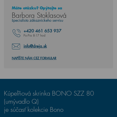
Máte otázku? Opýtajte sa
Barbora Stoklasová
špecialista zákazníckeho servisu
+420
461 653 937
Po-Pia 8-17 hod
info@dreja.sk
NAPÍŠTE NÁM CEZ FORMULAR
Kúpeľňová skrinka BONO SZZ 80
(umývadlo Q)
je súčasť kolekcie Bono