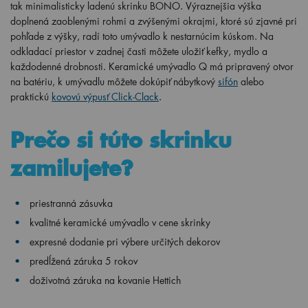
tak minimalisticky ladenú skrinku BONO. Výraznejšia výška
doplnená zaoblenými rohmi a zvýšenými okrajmi, ktoré sú zjavné pri
pohľade z výšky, radí toto umývadlo k nestarnúcim kúskom. Na
odkladací priestor v zadnej časti môžete uložiť kefky, mydlo a
každodenné drobnosti. Keramické umývadlo Q má pripravený otvor
na batériu, k umývadlu môžete dokúpiť nábytkový
sifón
alebo
praktickú
kovovú výpusť Click-Clack
.
Prečo si túto skrinku
zamilujete?
priestranná zásuvka
kvalitné keramické umývadlo v cene skrinky
expresné dodanie pri výbere určitých dekorov
predĺžená záruka 5 rokov
doživotná záruka na kovanie Hettich