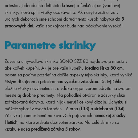
priestor. Jednoduchá definícia krásnej a funkčnej umývadlovej
skrinky, ktorá splní všetky očakávania. Ak navyše zistíte, že v
určitých dekoroch sme schopní doručiť tento kúsok nábytku
do 5
pracovných dní
, vaša spokojnosť bude nad očakávanie vysoká!
Parametre skrinky
Závesná umývadlová skrinka BONO SZZ 80 nájde svoje miesto v
akejkoľvek kúpeľni. Ak je pre vašu kúpeľňu
ideálna šírka 80 cm
,
potom sa poďme pozrieť na ďalšie aspekty tejto skrinky, ktorá vyniká
čistým dizajnom a
priestrannou vysokou zásuvkou
. Do tej ľahko
uložíte všetky nevyhnutnosti, a vďaka organizérom udržíte na svojom
mieste aj drobné predmety. Na pohodlné otváranie zásuvky slúži
zafrézovaná úchytka, ktorá nijak neruší celkový dizajn. Úchytku si
môžete vybrať v dvoch farbách –
čierna (T33) a strieborná (T34)
.
Zásuvka je umiestnená na kovových pojazdoch
nemeckej značky
Hettich
, na ktoré získate doživotnú záruku. Na celú skrinku sa
vzťahuje naša
predĺžená záruka 5 rokov
.