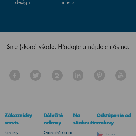
design
mieru
Sme (skoro) všade. Hľadajte a nájdete nás na:
Zákaznícky
Dôležité
Na
Odstúpenie od
servis
odkazy
stiahnutie
zmluvy
Kontakty
Obchodná sieť na
Česky