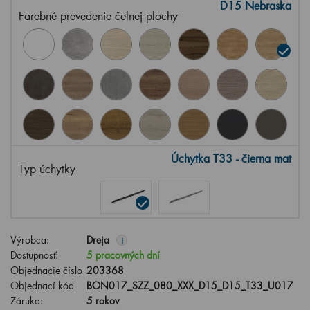
D15 Nebraska
Farebné prevedenie čelnej plochy
Úchytka T33 - čierna mat
Typ úchytky
Výrobca:
Dreja
i
Dostupnosť:
5 pracovných dní
Objednacie číslo
203368
Objednací kód
BON017_SZZ_080_XXX_D15_D15_T33_U017
Záruka:
5 rokov