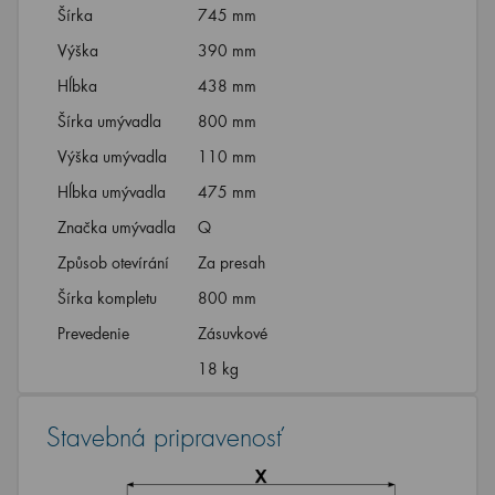
Šírka
745 mm
Výška
390 mm
Hĺbka
438 mm
Šírka umývadla
800 mm
Výška umývadla
110 mm
Hĺbka umývadla
475 mm
Značka umývadla
Q
Způsob otevírání
Za presah
Šírka kompletu
800 mm
Prevedenie
Zásuvkové
18 kg
Stavebná pripravenosť