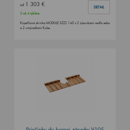
1 303 €
od
DETAIL
2 až 4 týždne
Kúpeľňová skrinka MODULE SZZ2 140 s 2 zásuvkami vedľa seba
a 2 umývadlami Kube.
Priečinky do hornej zásuvky V105