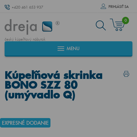
PRIHLÁSIŤ SA
+420 461 653 937
0
český kúpeľňový nábytok
MENU
Kúpeľňová skrinka
BONO SZZ 80
(umývadlo Q)
EXPRESNÉ DODANIE