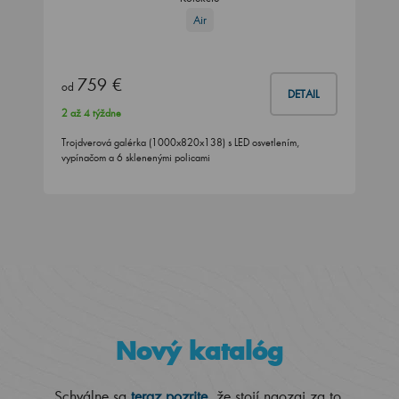
Air
759 €
od
DETAIL
2 až 4 týždne
Trojdverová galérka (1000x820x138) s LED osvetlením,
vypínačom a 6 sklenenými policami
Nový katalóg
Schválne sa
teraz pozrite
, že stojí naozaj za to.