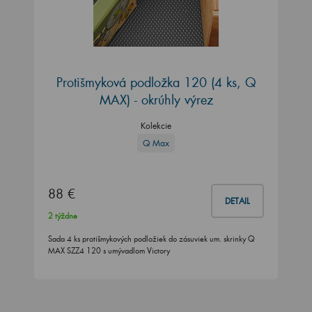
Protišmyková podložka 120 (4 ks, Q
MAX) - okrúhly výrez
Kolekcie
Q Max
88 €
DETAIL
2 týždne
Sada 4 ks protišmykových podložiek do zásuviek um. skrinky Q
MAX SZZ4 120 s umývadlom Victory