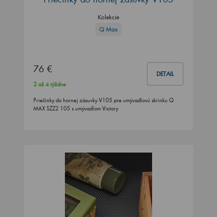
Kolekcie
Q Max
76 €
DETAIL
2 až 4 týždne
Priečinky do hornej zásuvky V105 pre umývadlovú skrinku Q
MAX SZZ2 105 s umývadlom Victory