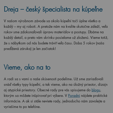
Dreja – český špecialista na kúpeľne
V našom výrobnom závode sa okolo kúpeľní točí úplne všetko a
každý – my aj roboti. A pretože nám na kvalite skutočne záleží, veľa
rokov sme zdokonaľovali úpravu materiálov a postupy. Dbáme na
každý detail, a preto vám skrinku posielame už zloženú. Vieme totiž,
že s nábytkom od nás budete tráviť veľa času. Doba 5 rokov (naša
predĺžená záruka) je len začiatok!
Vieme, ako na to
A radi sa s vami o naše skúsenosti podelíme. Už sme zariaďovali
snáď všetky typy kúpeľní, a tak vieme, ako na úložný priestor, dizajn
aj atypické priestory. Obecné rady pre vás spisujeme do
blogu
,
ktorým sa môžete inšpirovať pri výbere. V
Poradni
nájdete praktické
informácie. A ak si stále neviete rady, jednoducho nám zavolejte a
vyriešime to po telefóne.