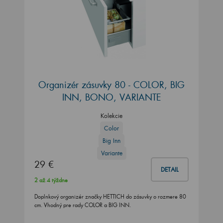
Organizér zásuvky 80 - COLOR, BIG
INN, BONO, VARIANTE
Kolekcie
Color
Big Inn
Variante
29 €
DETAIL
2 až 4 týždne
Doplnkový organizér značky HETTICH do zásuvky o rozmere 80
cm. Vhodný pre rady COLOR a BIG INN.