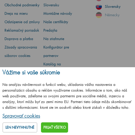
Obchodné podmienky
Slovensku
Slovensky
Dreja na mieru
Montážne návody
Německy
Odstúpenie od zmluvy
Naše certifikáty
Reklamačný poriadok
Predajňa
Doprava a platba
Na stiahnutie
Zásady spracovania
Konfigurátor pre
súborov cookies
partnerov
Katalóg na
Vážime si vaše súkromie
stiahnutie
Vzorkovník RAL
Na analýzu návštevnosti a funkcií webu, ukladania vášho nastavenia a
personalizácii obsahu a reklám využívame cookies. Informácie o tom, ako náš
web používate, zdieľame so svojimi partnermi pre sociálne médiá, inzerciu a
analýzy, ktorí môžu byť zo zemí mimo EU. Partneri tieto údaje môžu skombinovať
Barbora Stoklasová
s ďalšími informáciami, ktoré ste im poskytli alebo ktoré získali v dôsledku toho,
že používate ich služby.
Podrobné informácie
Spravovať cookies
Máte otázku? Opýtajte sa
LEN NEVYHNUTNÉ
PRIJAŤ VŠETKO
+420
461 653 937