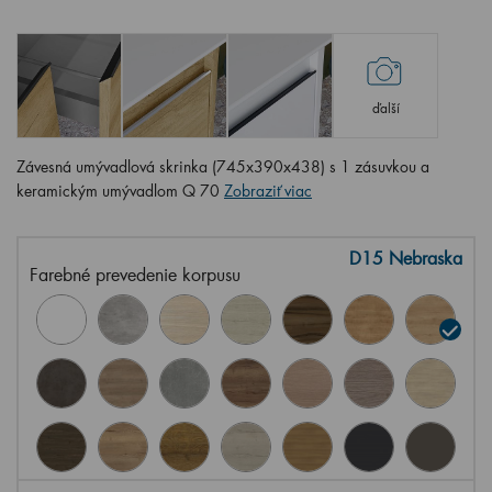
ďalší
Závesná umývadlová skrinka (745x390x438) s 1 zásuvkou a
keramickým umývadlom Q 70
Zobraziť viac
D15 Nebraska
Farebné prevedenie korpusu