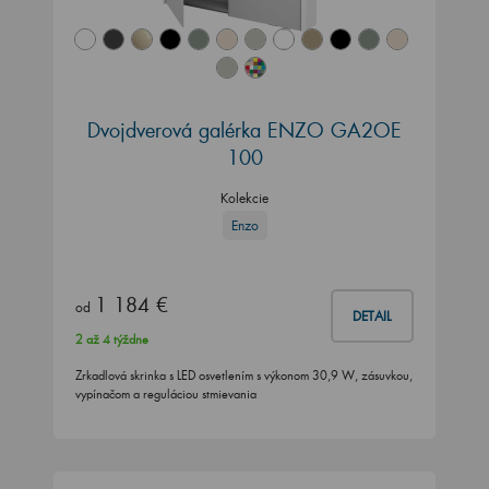
Dvojdverová galérka ENZO GA2OE
100
Kolekcie
Enzo
1 184 €
od
DETAIL
2 až 4 týždne
Zrkadlová skrinka s LED osvetlením s výkonom 30,9 W, zásuvkou,
vypínačom a reguláciou stmievania