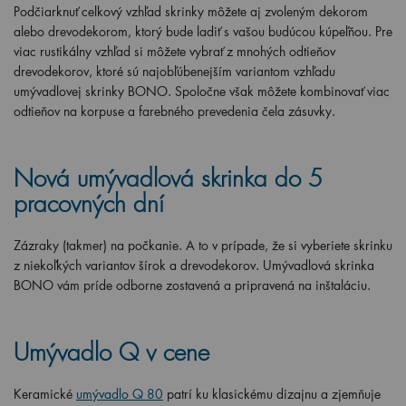
Podčiarknuť celkový vzhľad skrinky môžete aj zvoleným dekorom
alebo drevodekorom, ktorý bude ladiť s vašou budúcou kúpeľňou. Pre
viac rustikálny vzhľad si môžete vybrať z mnohých odtieňov
drevodekorov, ktoré sú najobľúbenejším variantom vzhľadu
umývadlovej skrinky BONO. Spoločne však môžete kombinovať viac
odtieňov na korpuse a farebného prevedenia čela zásuvky.
Nová umývadlová skrinka do 5
pracovných dní
Zázraky (takmer) na počkanie. A to v prípade, že si vyberiete skrinku
z niekoľkých variantov šírok a drevodekorov. Umývadlová skrinka
BONO vám príde odborne zostavená a pripravená na inštaláciu.
Umývadlo Q v cene
Keramické
umývadlo Q 80
patrí ku klasickému dizajnu a zjemňuje