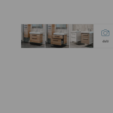
ďalší