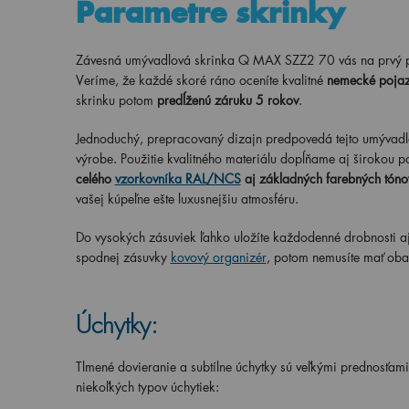
Parametre skrinky
Závesná umývadlová skrinka Q MAX SZZ2 70 vás na prvý 
Veríme, že každé skoré ráno oceníte kvalitné
nemecké pojaz
skrinku potom
predĺženú záruku 5 rokov
.
Jednoduchý, prepracovaný dizajn predpovedá tejto umývadlo
výrobe. Použitie kvalitného materiálu dopĺňame aj širokou p
celého
vzorkovníka RAL/NCS
aj základných farebných tóno
vašej kúpeľne ešte luxusnejšiu atmosféru.
Do vysokých zásuviek ľahko uložíte každodenné drobnosti a
spodnej zásuvky
kovový organizér
, potom nemusíte mať oba
Úchytky:
Tlmené dovieranie a subtílne úchytky sú veľkými prednosťami
niekoľkých typov úchytiek: