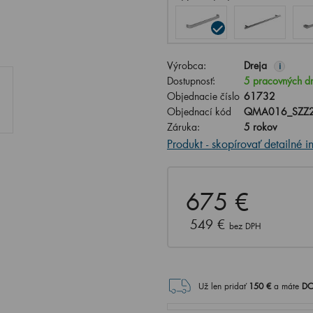
Výrobca:
Dreja
i
Dostupnosť:
5 pracovných d
Objednacie číslo
61732
Objednací kód
QMA016_SZZ2
Záruka:
5 rokov
Produkt - skopírovať detailné i
675 €
549 €
bez DPH
Už len pridať
150
€
a máte
DO