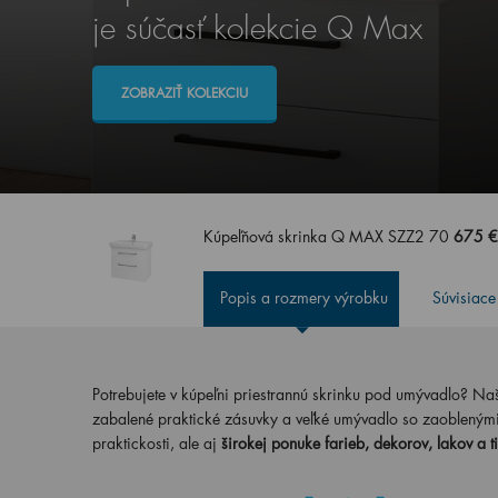
je súčasť kolekcie Q Max
ZOBRAZIŤ KOLEKCIU
Kúpeľňová skrinka Q MAX SZZ2 70
675 €
Popis a rozmery výrobku
Súvisiace
Potrebujete v kúpeľni priestrannú skrinku pod umývadlo? 
zabalené praktické zásuvky a veľké umývadlo so zaobleným
praktickosti, ale aj
širokej ponuke farieb, dekorov, lakov a t