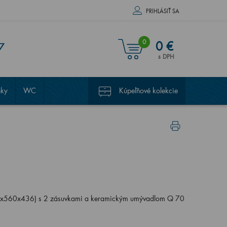
PRIHLÁSIŤ SA
0
0 €
7
s DPH
nky
WC
Kúpeľňové kolekcie
45x560x436) s 2 zásuvkami a keramickým umývadlom Q 70