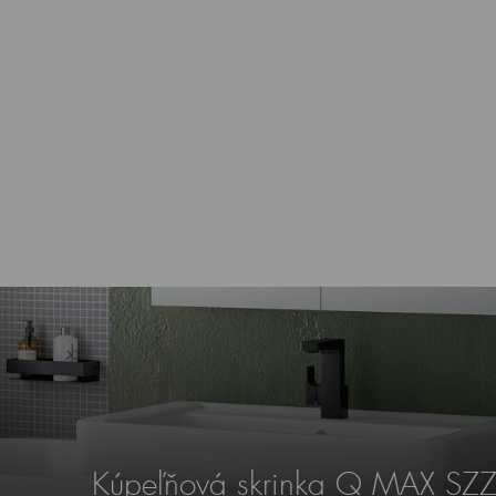
Kúpeľňová skrinka Q MAX SZ