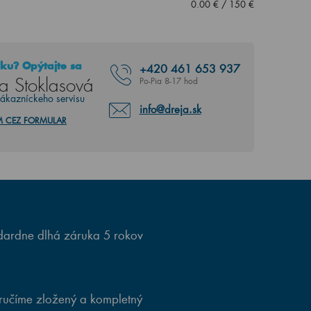
0.00
€
/
150
€
ku? Opýtajte sa
+420
461 653 937
a Stoklasová
Po-Pia 8-17 hod
zákazníckeho servisu
info@dreja.sk
M CEZ FORMULAR
ardne dlhá záruka 5 rokov
ručíme zložený a kompletný