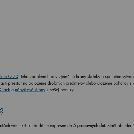
dlom Q 70
. Jeho zaoblené hrany zjemňujú hrany skrinky a spoločne vytvá
sti priestor na odloženie drobných predmetov alebo uloženie pohárov s 
-Clack
a
nábytkové sifóny
z našej ponuky.
?
ciách
vám skrinku dodáme expresne do
5 pracovných dní
. Stačí objednať,