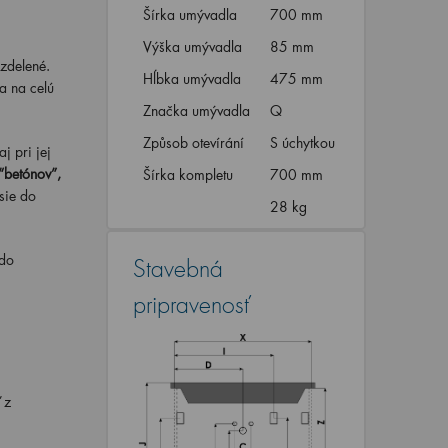
Šírka umývadla
700 mm
Výška umývadla
85 mm
ozdelené.
Hĺbka umývadla
475 mm
a na celú
Značka umývadla
Q
Způsob otevírání
S úchytkou
j pri jej
“betónov”,
Šírka kompletu
700 mm
sie do
28 kg
do
Stavebná
pripravenosť
 z