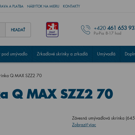
RAVA A PLATBA
NÁBYTOK NA MIERU
KONTAKTY
+420
461 653 93
HĽADAŤ
Po-Pia 8-17 hod
 pod umývadlo
Zrkadlové skrinky a zrkadlá
Umývadlá
Dopl
krinka Q MAX SZZ2 70
ka Q MAX SZZ2 70
Závesná umývadlová skrinka (6
Zobraziť viac