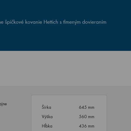
e špičkové kovanie Hettich s tlmeným dovieraním
ajne
Šírka
645 mm
Výška
560 mm
Hĺbka
436 mm