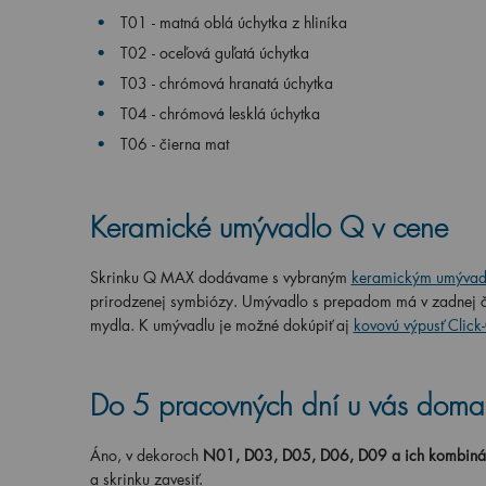
T01 - matná oblá úchytka z hliníka
T02 - oceľová guľatá úchytka
T03 - chrómová hranatá úchytka
T04 - chrómová lesklá úchytka
T06 - čierna mat
Keramické umývadlo Q
v cene
Skrinku Q MAX dodávame s vybraným
keramickým umýva
prirodzenej symbiózy. Umývadlo s prepadom má v zadnej ča
mydla. K umývadlu je možné dokúpi
ť aj
kovovú výpusť Click
Do 5 pracovných dní u vás doma
Áno, v dekoroch
N01, D03, D05, D06, D09 a ich kombiná
a skrinku zavesiť.