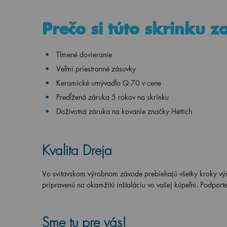
Prečo si túto skrinku z
Tlmené dovieranie
Veľmi priestranné zásuvky
Keramické umývadlo
Q 70 v
cene
Predĺžená záruka 5 rokov na skrinku
Doživotná záruka na kovanie značky Hettich
Kvalita Dreja
Vo svitavskom výrobnom závode prebiehajú všetky kroky vý
pripravenú na okamžitú inštaláciu vo vašej kúpeľni. Podporte
Sme tu pre vás!