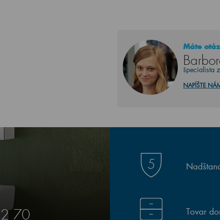
Máte otáz
Barbor
špecialista 
NAPÍŠTE NÁ
Nadštand
Tovar do
Z2 70