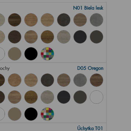
N01 Biela lesk
lochy
D05 Oregon
Úchytka T01