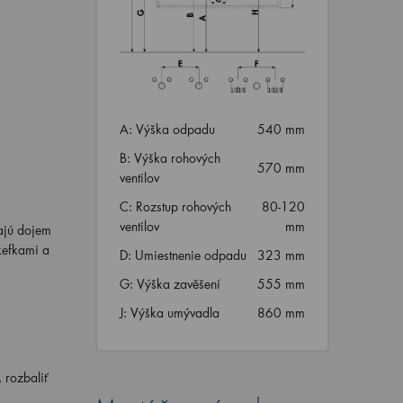
A: Výška odpadu
540 mm
B: Výška rohových
570 mm
ventilov
C: Rozstup rohových
80-120
ventilov
mm
rajú dojem
kefkami a
D: Umiestnenie odpadu
323 mm
G: Výška zavěšení
555 mm
J: Výška umývadla
860 mm
 rozbaliť