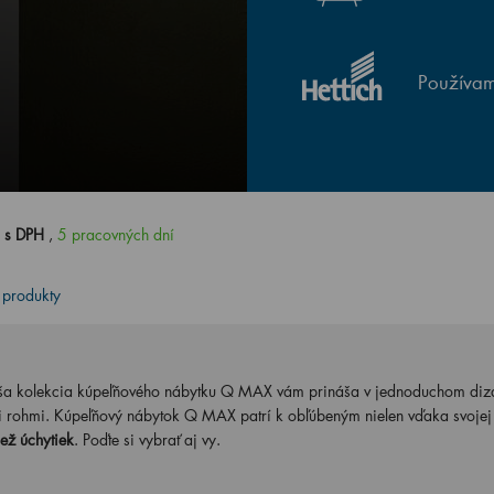
Používam
 s DPH
,
5 pracovných dní
 produkty
Naša kolekcia kúpeľňového nábytku Q MAX vám prináša v jednoduchom diz
i rohmi. Kúpeľňový nábytok Q MAX patrí k obľúbeným nielen vďaka svojej
iež úchytiek
. Poďte si vybrať aj vy.