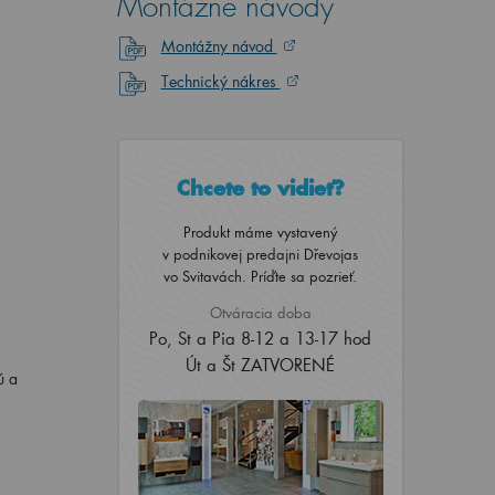
Montážne návody
Montážny návod
Technický nákres
Chcete to vidieť?
Produkt máme vystavený
v podnikovej predajni Dřevojas
vo Svitavách. Príďte sa pozrieť.
Otváracia doba
Po, St a Pia 8-12 a 13-17 hod
Út a Št ZATVORENÉ
ú a