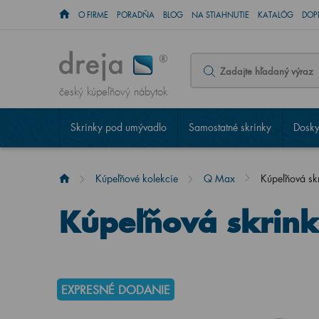
O FIRME
PORADŇA
BLOG
NA STIAHNUTIE
KATALÓG
DOP
český kúpeľňový nábytok
Skrinky pod umývadlo
Samostatné skrinky
Dosky
Kúpeľňové kolekcie
Q Max
Kúpeľňová s
Kúpeľňová skrin
EXPRESNÉ DODANIE