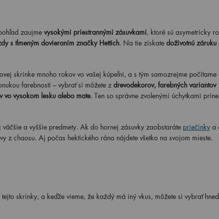
pohľad zaujme
vysokými priestrannými zásuvkami
, ktoré sú asymetricky r
dy s tlmeným dovieraním značky Hettich
. Na tie získate
doživotnú záruku
vej skrinke mnoho rokov vo vašej kúpeľni, a s tým samozrejme počítame a
onukou farebností – vybrať si môžete z
drevodekorov, farebných variantov 
v vo vysokom lesku alebo mate
. Ten so správne zvolenými úchytkami prine
j väčšie a vyššie predmety. Ak do hornej zásuvky zaobstaráte
priečinky
a 
vy z chaosu. Aj počas hektického rána nájdete všetko na svojom mieste.
 tejto skrinky, a keďže vieme, že každý má iný vkus, môžete si vybrať hneď