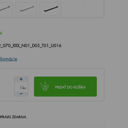
ní
_070_XXX_N01_D05_T01_U016
nformácie
ks
PRIDAŤ DO KOŠÍKA
PRAVU ZDARMA
.