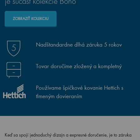
je súčasť kolekcie Bono
ZOBRAZIŤ KOLEKCIU
Nadštandardne dlhá záruka 5 rokov
Tovar doručíme zložený a kompletný
Používame špičkové kovanie Hettich s
tlmeným dovieraním
Keď sa spojí jednoduchý dizajn a expresné doručenie, je to záruka