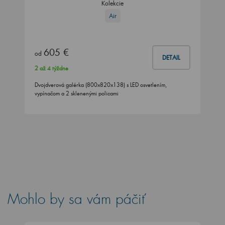
Kolekcie
Air
605 €
od
DETAIL
2 až 4 týždne
Dvojdverová galérka (800x820x138) s LED osvetlením,
vypínačom a 2 sklenenými policami
Mohlo by sa vám páčiť