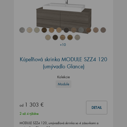
+10
Kúpeľňová skrinka MODULE SZZ4 120
(umývadlo Glance)
Kolekcie
Module
1 303 €
od
DETAIL
2 až 4 týždne
MODULE SZZ4 120, umývadlová skrinka so 4 zásuvkami a