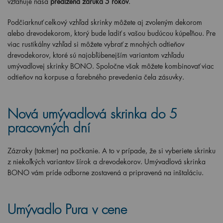
vzťahuje naša
predĺžená záruka 5 rokov
.
Podčiarknuť celkový vzhľad skrinky môžete aj zvoleným dekorom
alebo drevodekorom, ktorý bude ladiť s vašou budúcou kúpeľňou. Pre
viac rustikálny vzhľad si môžete vybrať z mnohých odtieňov
drevodekorov, ktoré sú najobľúbenejším variantom vzhľadu
umývadlovej skrinky BONO. Spoločne však môžete kombinovať viac
odtieňov na korpuse a farebného prevedenia čela zásuvky.
Nová umývadlová skrinka do 5
pracovných dní
Zázraky (takmer) na počkanie. A to v prípade, že si vyberiete skrinku
z niekoľkých variantov šírok a drevodekorov. Umývadlová skrinka
BONO vám príde odborne zostavená a pripravená na inštaláciu.
Umývadlo Pura v cene