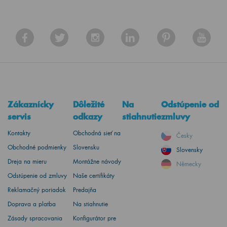
Zákaznícky
Dôležité
Na
Odstúpenie od
servis
odkazy
stiahnutie
zmluvy
Kontakty
Obchodná sieť na
Česky
Obchodné podmienky
Slovensku
Slovensky
Dreja na mieru
Montážne návody
Německy
Odstúpenie od zmluvy
Naše certifikáty
Reklamačný poriadok
Predajňa
Doprava a platba
Na stiahnutie
Zásady spracovania
Konfigurátor pre