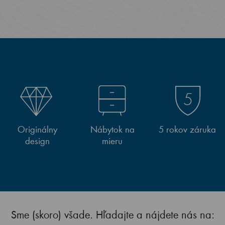
Originálny
Nábytok na
5 rokov záruka
design
mieru
Sme (skoro) všade. Hľadajte a nájdete nás na: