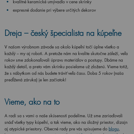
kvalitné keramické umývadlo v cene skrinky
expresné dodanie pri výbere určitých dekorov
Dreja – český špecialista na kúpeľne
V našom výrobnom závode sa okolo kúpeľní točí úplne všetko a
každý – my aj roboti. A pretože nám na kvalite skutočne záleží, veľa
rokov sme zdokonaľovali úpravu materiálov a postupy. Dbáme na
každý detail, a preto vám skrinku posielame už zloženú. Vieme totiž,
že s nábytkom od nás budete tráviť veľa času. Doba 5 rokov (naša
predĺžená záruka) je len začiatok!
Vieme, ako na to
A radi sa s vami o naše skúsenosti podelíme. Už sme zariaďovali
snáď všetky typy kúpeľní, a tak vieme, ako na úložný priestor, dizajn
aj atypické priestory. Obecné rady pre vás spisujeme do
blogu
,