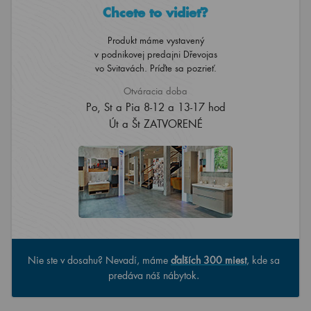
Chcete to vidieť?
Produkt máme vystavený
v podnikovej predajni Dřevojas
vo Svitavách. Príďte sa pozrieť.
Otváracia doba
Po, St a Pia 8-12 a 13-17 hod
Út a Št ZATVORENÉ
Nie ste v dosahu? Nevadí, máme
ďalších 300 miest
, kde sa
predáva náš nábytok.