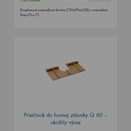
2 až 4 týždne
Dvojdverová umývadlová skrinka (720x594x328) s umývadlom
Dreja Plus 75
Priečinok do hornej zásuvky Q 60 –
okrúhly výrez