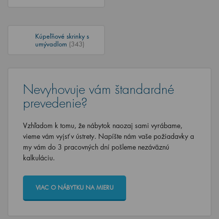
Kúpeľňové skrinky s
umývadlom
(343)
Nevyhovuje vám štandardné
prevedenie?
Vzhľadom k tomu, že nábytok naozaj sami vyrábame,
vieme vám vyjsť v ústrety. Napíšte nám vaše požiadavky a
my vám do 3 pracovných dní pošleme nezáväznú
kalkuláciu.
VIAC O NÁBYTKU NA MIERU