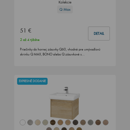
Kolekcie
Q Max
51 €
DETAIL
2 až 4 týždne
Priečinky do hornej zásuvky Q60, vhodné pre umývadlovú
skrinku Q MAX, BONO alebo Q zásuvkové s…
EXPRESNÉ DODANIE