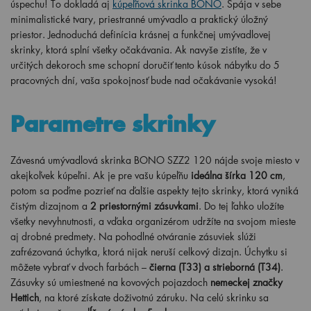
úspechu! To dokladá aj
kúpeľňová skrinka BONO
. Spája v sebe
minimalistické tvary, priestranné umývadlo a praktický úložný
priestor. Jednoduchá definícia krásnej a funkčnej umývadlovej
skrinky, ktorá splní všetky očakávania. Ak navyše zistíte, že v
určitých dekoroch sme schopní doručiť tento kúsok nábytku do 5
pracovných dní, vaša spokojnosť bude nad očakávanie vysoká!
Parametre skrinky
Závesná umývadlová skrinka BONO SZZ2 120 nájde svoje miesto v
akejkoľvek kúpeľni. Ak je pre vašu kúpeľňu
ideálna šírka
120
cm
,
potom sa poďme pozrieť na ďalšie aspekty tejto skrinky, ktorá vyniká
čistým dizajnom a
2 priestornými zásuvkami
. Do tej ľahko uložíte
všetky nevyhnutnosti, a vďaka organizérom udržíte na svojom mieste
aj drobné predmety. Na pohodlné otváranie zásuviek
slúži
zafrézovaná úchytka, ktorá nijak neruší celkový dizajn. Úchytku si
môžete vybrať v dvoch farbách –
čierna (T33) a strieborná (T34)
.
Zásuvky
sú umiestnené na kovových pojazdoch
nemeckej značky
Hettich
, na ktoré získate doživotnú záruku. Na celú skrinku sa