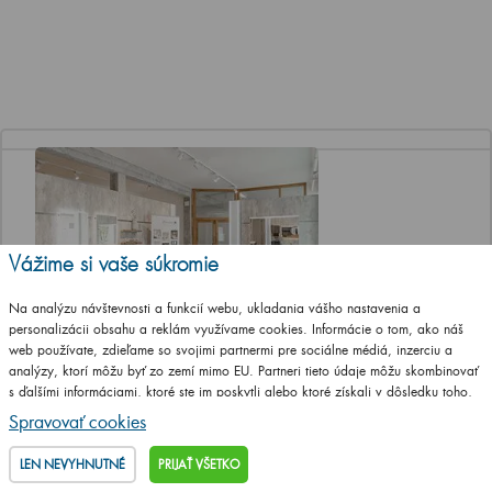
Vážime si vaše súkromie
Na analýzu návštevnosti a funkcií webu, ukladania vášho nastavenia a
personalizácii obsahu a reklám využívame cookies. Informácie o tom, ako náš
Jediná značková predajňa Dřevojasu v ČR
web používate, zdieľame so svojimi partnermi pre sociálne médiá, inzerciu a
analýzy, ktorí môžu byť zo zemí mimo EU. Partneri tieto údaje môžu skombinovať
a SR
s ďalšími informáciami, ktoré ste im poskytli alebo ktoré získali v dôsledku toho,
že používate ich služby.
Podrobné informácie
Vo Svitavách – 60 km severne od Brna
Spravovať cookies
LEN NEVYHNUTNÉ
PRIJAŤ VŠETKO
Otváracia doba
Po, St a Pia 8-12 a 13-17 hod