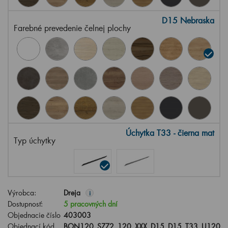
D15 Nebraska
Farebné prevedenie čelnej plochy
Úchytka T33 - čierna mat
Typ úchytky
Výrobca:
Dreja
i
Dostupnosť:
5 pracovných dní
Objednacie číslo
403003
Objednací kód
BON120_SZZ2_120_XXX_D15_D15_T33_U120