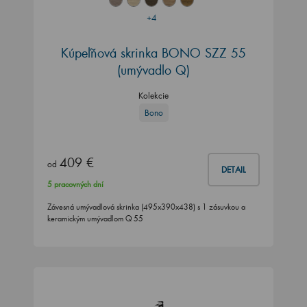
+4
Kúpeľňová skrinka BONO SZZ 55
(umývadlo Q)
Kolekcie
Bono
409 €
od
DETAIL
5 pracovných dní
Závesná umývadlová skrinka (495x390x438) s 1 zásuvkou a
keramickým umývadlom Q 55