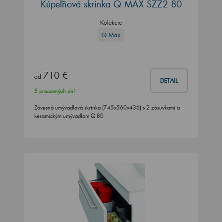
Kúpeľňová skrinka Q MAX SZZ2 80
Kolekcie
Q Max
710 €
od
DETAIL
5 pracovných dní
Závesná umývadlová skrinka (745x560x436) s 2 zásuvkami a
keramickým umývadlom Q 80