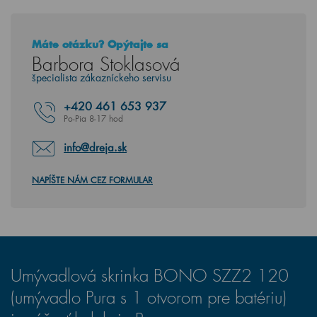
Máte otázku? Opýtajte sa
Barbora Stoklasová
špecialista zákazníckeho servisu
+420
461 653 937
Po-Pia 8-17 hod
info@dreja.sk
NAPÍŠTE NÁM CEZ FORMULAR
Umývadlová skrinka BONO SZZ2 120
(umývadlo Pura s 1 otvorom pre batériu)