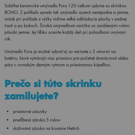
Subtílne keramické umývadlo Pura 120 celkom splynie so skrinkou
BONO. Z pohľadu spredu tak umývadlo vyzerá nenápadne a jemne,
avšak pri pohľade z výšky vidíme veľké odkladacie plochy v zadnej
časti a po bokoch. Široká umývadlová vanička so zaoblenými rohmi
pôsobí jemne. Jej hĺbku oceníte každý deň pri pohodlnom umývaní
rúk.
Umývadlo Pura je možné vybrať aj vo variante s 2 otvormi na
batériu, ktoré vytvárajú viac priestoru pre početné domácnosti alebo
páry s rovnakým denným rytmom a priestrannou kúpeľňou.
Prečo si túto skrinku
zamilujete?
priestorné zásuvky
predĺžená záruka 5 rokov
doživotná záruka na kovanie Hettich