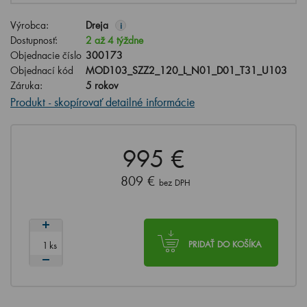
Výrobca:
Dreja
i
Dostupnosť:
2 až 4 týždne
Objednacie číslo
300173
Objednací kód
MOD103_SZZ2_120_L_N01_D01_T31_U103
Záruka:
5 rokov
Produkt - skopírovať detailné informácie
995 €
809 €
bez DPH
ks
PRIDAŤ DO KOŠÍKA