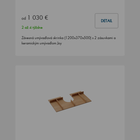
1 030 €
od
DETAIL
2 až 4 týždne
Závesná umývadlová skrinka (1200x370x500) s 2 zásuvkami a
keramickým umývadlom Joy