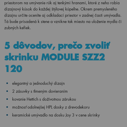
priestorom na umývanie rúk aj tenkými hranami, ktoré z neho robia
dizajnový kúsok do každej štýlovej kúpeľne. Okrem premysleného
dizajnu určite oceníte aj odkladací priestor v zadnej časti umývadla.
Tá bude prisadená k stene a vznikne tak miesto na uloženie mydla či
zubných kefiek.
5 dôvodov, prečo zvoliť
skrinku MODULE SZZ2
120
elegantný a jednoduchý dizajn
2 zásuvky s tlmeným dovieraním
kovanie Hettich s doživotnou zárukou
možnosť odolnejšej HPL dosky z drevodekoru
keramické umývadlo na dosku Joy 3 v cene skrinky