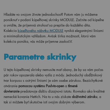
Hľadáte vo svojom živote jednoduchosť? Potom vám ju môžeme
ponúknuť v podaní kúpeľňovej skrinky MODULE. Začnite od kúpeľne
a uvidíte, že príjemná strohosť sa prepíše do každého dňa.
Kolekcia
kúpeľňového nábytku MODULE
vyniká elegantnými líniami
a minimalistickým vzhľadom. Avšak šírka možností, ktorú vám
kolekcia ponúka, vás môže príjemne zaskočiť.
Parametre skrinky
U tejto kúpeľňovej skrinky nemusíte mať obavy, že by sa vám počas
pár rokov opozerala alebo vyšla z módy. Jednoduchý obdĺžnikový
tvar korpusu s ostrými líniami je sám osebe zárukou. Bezúchytkové
otváranie
pomocou systému Push-to-open
a
tlmené
dovieranie
predstavuje ďalšiu dizajnovú istotu. Rovnako ako kvalitné
nemecké kovanie Hettich. Na to u nás
získate
doživotnú záruku
, a
tak si môžete byť skutočne istí svojim dobrým výberom.