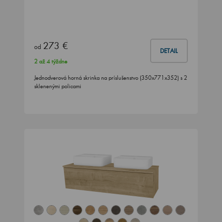
273 €
od
DETAIL
2 až 4 týždne
Jednodverová horná skrinka na príslušenstvo (350x771x352) s 2
sklenenými policami