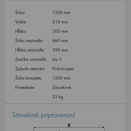
Šírka
1200 mm
Výška
218 mm
Hĺbka
500 mm
Šírka umývadla
460 mm
Hĺbka umývadla
390 mm
Značka umývadla
Joy 3
Způsob otevírání
Push-to-open
Šírka kompletu
1200 mm
Prevedenie
Zásuvkové
32 kg
Stavebná pripravenosť