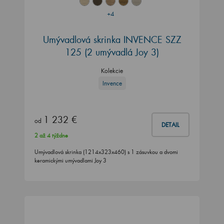
+4
Umývadlová skrinka INVENCE SZZ
125 (2 umývadlá Joy 3)
Kolekcie
Invence
1 232 €
od
DETAIL
2 až 4 týždne
Umývadlová skrinka (1214x323x460) s 1 zásuvkou a dvomi
keramickými umývadlami Joy 3