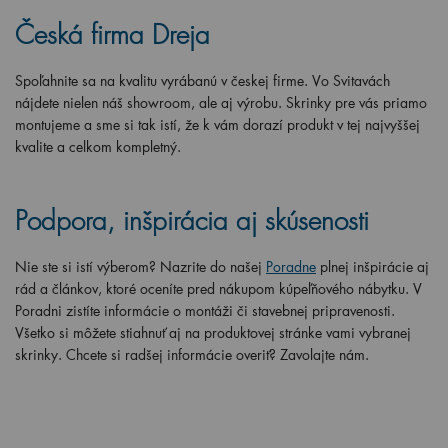
Česká firma Dreja
Spoľahnite sa na kvalitu vyrábanú v českej firme. Vo Svitavách
nájdete nielen náš showroom, ale aj výrobu. Skrinky pre vás priamo
montujeme a sme si tak istí, že k vám dorazí produkt v tej najvyššej
kvalite a celkom kompletný.
Podpora, inšpirácia aj skúsenosti
Nie ste si istí výberom? Nazrite do našej
Poradne
plnej inšpirácie aj
rád a článkov, ktoré oceníte pred nákupom kúpeľňového nábytku. V
Poradni zistíte informácie o montáži či stavebnej pripravenosti.
Všetko si môžete stiahnuť aj na produktovej stránke vami vybranej
skrinky. Chcete si radšej informácie overiť? Zavolajte nám.