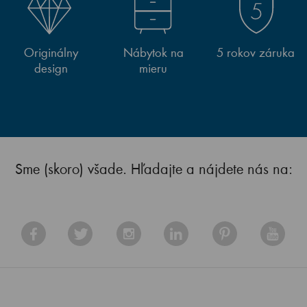
Originálny
Nábytok na
5 rokov záruka
design
mieru
Sme (skoro) všade. Hľadajte a nájdete nás na: