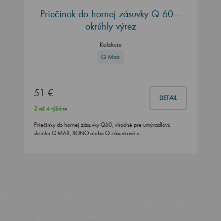
Priečinok do hornej zásuvky Q 60 –
okrúhly výrez
Kolekcie
Q Max
51 €
DETAIL
2 až 4 týždne
Priečinky do hornej zásuvky Q60, vhodné pre umývadlovú
skrinku Q MAX, BONO alebo Q zásuvkové s…