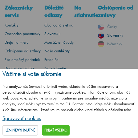
Zákaznícky
Dôležité
Na
Odstúpenie od
servis
odkazy
stiahnutie
zmluvy
Kontakty
Obchodná sieť na
Česky
Obchodné podmienky
Slovensku
Slovensky
Dreja na mieru
Montážne návody
Německy
Odstúpenie od zmluvy
Naše certifikáty
Reklamačný poriadok
Predajňa
Doprava a platba
Na stiahnutie
Vážime si vaše súkromie
Zásady spracovania
Konfigurátor pre
súborov cookies
partnerov
Na analýzu návštevnosti a funkcií webu, ukladania vášho nastavenia a
personalizácii obsahu a reklám využívame cookies. Informácie o tom, ako náš
Katalóg na
web používate, zdieľame so svojimi partnermi pre sociálne médiá, inzerciu a
stiahnutie
analýzy, ktorí môžu byť zo zemí mimo EU. Partneri tieto údaje môžu skombinovať
s ďalšími informáciami, ktoré ste im poskytli alebo ktoré získali v dôsledku toho,
Vzorkovník RAL
že používate ich služby.
Podrobné informácie
Spravovať cookies
LEN NEVYHNUTNÉ
PRIJAŤ VŠETKO