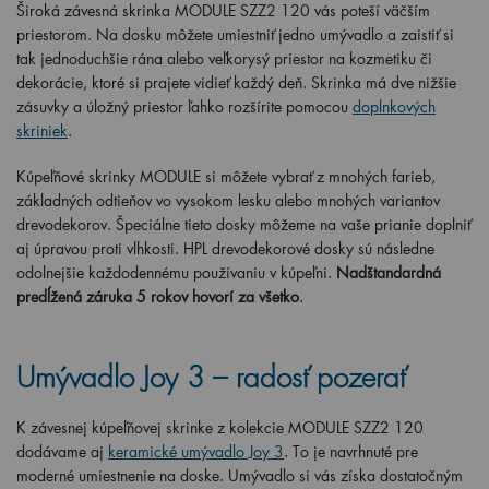
Široká závesná skrinka MODULE SZZ2 120 vás poteší väčším
priestorom. Na dosku môžete umiestniť jedno umývadlo a zaistiť si
tak jednoduchšie rána alebo veľkorysý priestor na kozmetiku či
dekorácie, ktoré si prajete vidieť každý deň. Skrinka má dve nižšie
zásuvky a úložný priestor ľahko rozšírite pomocou
doplnkových
skriniek
.
Kúpeľňové skrinky MODULE si môžete vybrať z mnohých farieb,
základných odtieňov vo vysokom lesku alebo mnohých variantov
drevodekorov. Špeciálne tieto dosky môžeme na vaše prianie doplniť
aj úpravou proti vlhkosti. HPL drevodekorové dosky sú následne
odolnejšie každodennému používaniu v kúpeľni.
Nadštandardná
predĺžená záruka 5 rokov hovorí za všetko
.
Umývadlo Joy 3 – radosť pozerať
K závesnej kúpeľňovej skrinke z kolekcie MODULE SZZ2 120
dodávame aj
keramické umývadlo Joy 3
. To je navrhnuté pre
moderné umiestnenie na doske. Umývadlo si vás získa dostatočným