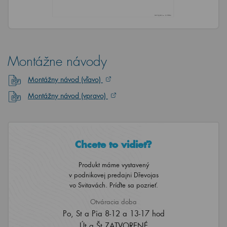
Montážne návody
Montážny návod (vľavo)
Montážny návod (vpravo)
Chcete to vidieť?
Produkt máme vystavený
v podnikovej predajni Dřevojas
vo Svitavách. Príďte sa pozrieť.
Otváracia doba
Po, St a Pia 8-12 a 13-17 hod
Út a Št ZATVORENÉ