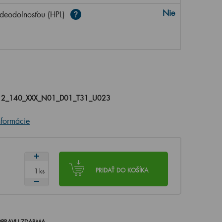
Nie
deodolnosťou (HPL)
2_140_XXX_N01_D01_T31_U023
nformácie
ks
PRIDAŤ DO KOŠÍKA
PRAVU ZDARMA
.