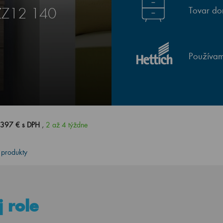
Tovar do
SZZ12 140
Používam
 397 € s DPH
,
2 až 4 týždne
 produkty
 role