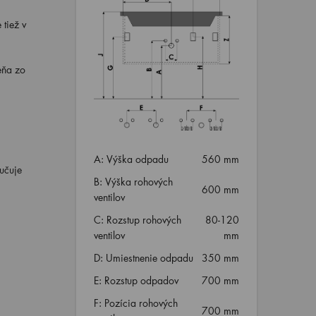
tiež v
eňa zo
A: Výška odpadu
560 mm
ručuje
B: Výška rohových
600 mm
ventilov
C: Rozstup rohových
80-120
ventilov
mm
D: Umiestnenie odpadu
350 mm
E: Rozstup odpadov
700 mm
F: Pozícia rohových
700 mm