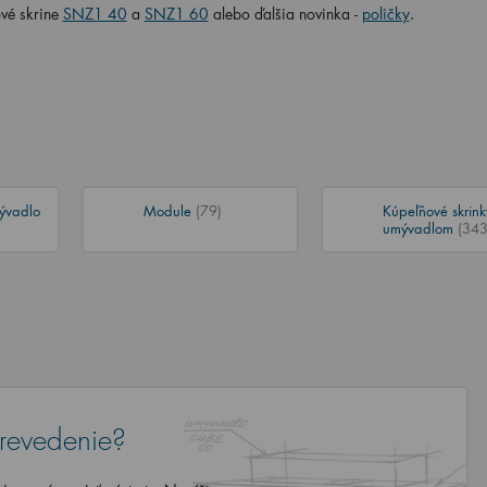
vé skrine
SNZ1 40
a
SNZ1 60
al
ebo ďalšia novinka -
poličky
.
ývadlo
Module
(79)
Kúpeľňové skrink
umývadlom
(343
revedenie?