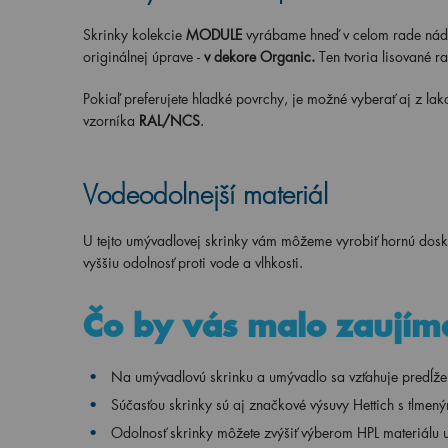
Skrinky kolekcie
MODULE
vyrábame hneď v celom rade nádh
originálnej úprave -
v
dekore Organic.
Ten tvoria lisované r
Pokiaľ preferujete hladké povrchy, je možné vyberať aj z lak
vzorníka
RAL/NCS
.
Vodeodolnejší materiál
U tejto umývadlovej skrinky vám môžeme vyrobiť hornú dosku
vyššiu odolnosť proti vode a vlhkosti.
Čo by vás malo zaujím
Na umývadlovú skrinku a umývadlo sa vzťahuje predĺže
Súčasťou skrinky sú aj značkové výsuvy Hettich s tlme
Odolnosť skrinky môžete zvýšiť výberom HPL materiálu u