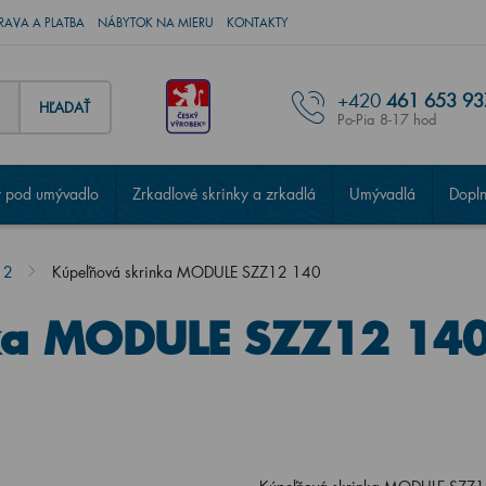
RAVA A PLATBA
NÁBYTOK NA MIERU
KONTAKTY
+420
461 653 93
HĽADAŤ
Po-Pia 8-17 hod
 pod umývadlo
Zrkadlové skrinky a zrkadlá
Umývadlá
Dopl
12
Kúpeľňová skrinka MODULE SZZ12 140
ka MODULE SZZ12 14