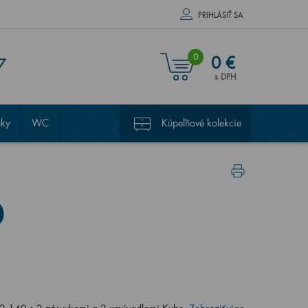
PRIHLÁSIŤ SA
0
0 €
7
s DPH
nky
WC
Kúpeľňové kolekcie
0