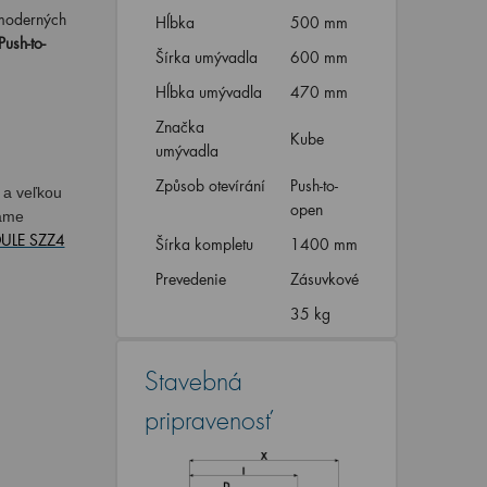
 moderných
Hĺbka
500 mm
Push-to-
Šírka umývadla
600 mm
Hĺbka umývadla
470 mm
Značka
Kube
umývadla
Způsob otevírání
Push-to-
 a veľkou
open
vame
ULE SZZ4
Šírka kompletu
1400 mm
Prevedenie
Zásuvkové
35 kg
Stavebná
pripravenosť