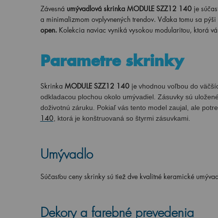
Závesná
umývadlová skrinka MODULE SZZ12 140
je súčas
a minimalizmom ovplyvnených trendov. Vďaka tomu sa pýši 
open.
Kolekcia naviac vyniká vysokou modularitou, ktorá vá
Parametre skrinky
Skrinka
MODULE SZZ12 140
je
vhodnou voľbou do väčší
odkladacou plochou okolo umývadiel. Zásuvky sú uložen
doživotnú záruku. Pokiaľ vás tento model zaujal, ale potr
140
, ktorá je konštruovaná so štyrmi zásuvkami.
Umývadlo
Súčasťou ceny skrinky
sú tiež dve kvalitné keramické umýva
Dekory a farebné prevedenia