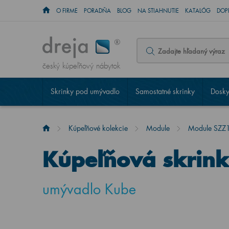
O FIRME
PORADŇA
BLOG
NA STIAHNUTIE
KATALÓG
DOP
český kúpeľňový nábytok
Skrinky pod umývadlo
Samostatné skrinky
Dosky
Kúpeľňové kolekcie
Module
Module SZZ
Kúpeľňová skrin
umývadlo Kube