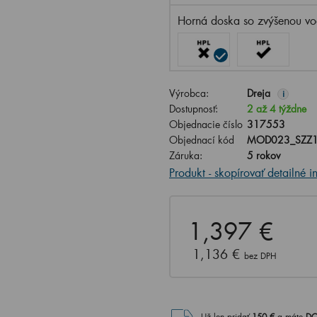
Horná doska so zvýšenou vo
Výrobca:
Dreja
i
Dostupnosť:
2 až 4 týždne
Objednacie číslo
317553
Objednací kód
MOD023_SZZ1
Záruka:
5 rokov
Produkt - skopírovať detailné i
1,397 €
1,136 €
bez DPH
Už len pridať
150
€
a máte
DO