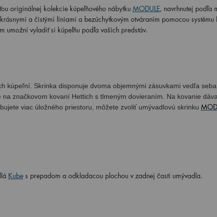
ťou originálnej kolekcie kúpeľňového nábytku
MODULE
, navrhnutej podľa
krásnymi a čistými líniami a bezúchytkovým otváraním pomocou systému
m umožní vyladiť si kúpeľňu podľa vašich predstáv.
ch kúpeľní. Skrinka disponuje dvoma objemnými zásuvkami vedľa seba
é na značkovom kovaní Hettich s tlmeným dovieraním. Na kovanie dá
MOD
ebujete viac úložného priestoru, môžete zvoliť umývadlovú skrinku
dlá
Kube
s prepadom a odkladacou plochou v zadnej časti umývadla.