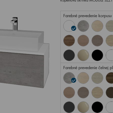
Kúpeľňová skrinka MODULE SZZ1
Farebné prevedenie korpusu
Farebné prevedenie čelnej p