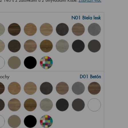
2 140 s 2 zásuvkami a 2 umývadlami Kube.
Zobraziť viac
N01 Biela lesk
lochy
D01 Betón