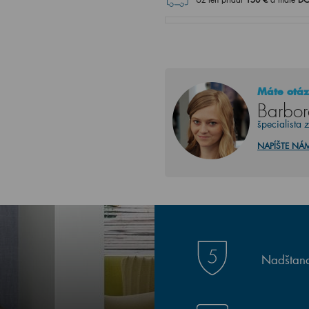
Máte otáz
Barbor
špecialista 
NAPÍŠTE NÁ
Nadštand