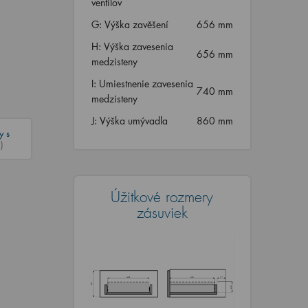
ventilov
G: Výška zavěšení
656 mm
H: Výška zavesenia
656 mm
medzisteny
I: Umiestnenie zavesenia
740 mm
medzisteny
J: Výška umývadla
860 mm
y s
)
Úžitkové rozmery
zásuviek