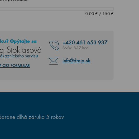
0.00
€
/
150
€
ku? Opýtajte sa
+420
461 653 937
a Stoklasová
Po-Pia 8-17 hod
zákazníckeho servisu
info@dreja.sk
M CEZ FORMULAR
ardne dlhá záruka 5 rokov