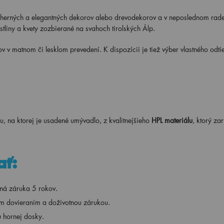
erných a elegantných dekorov alebo drevodekorov a v neposlednom rade 
astliny a kvety zozbierané na svahoch tirolských Álp.
ov v matnom či lesklom prevedení. K dispozícii je tiež výber vlastného odti
, na ktorej je usadené umývadlo, z kvalitnejšieho
HPL materiálu
, ktorý za
ať:
ná záruka 5 rokov.
ným dovieraním a doživotnou zárukou.
 hornej dosky.