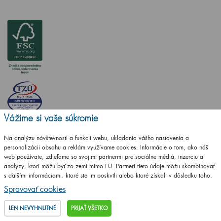
Vážime si vaše súkromie
Na analýzu návštevnosti a funkcií webu, ukladania vášho nastavenia a
personalizácii obsahu a reklám využívame cookies. Informácie o tom, ako náš
web používate, zdieľame so svojimi partnermi pre sociálne médiá, inzerciu a
analýzy, ktorí môžu byť zo zemí mimo EU. Partneri tieto údaje môžu skombinovať
s ďalšími informáciami, ktoré ste im poskytli alebo ktoré získali v dôsledku toho,
Vytvorilo studio
CZECHGROUP.cz
že používate ich služby.
Podrobné informácie
Spravovať cookies
© 2009 - 2025 Kúpeľnový nábytok Dřevojas v. d.,
Všetky práva vyhradené
LEN NEVYHNUTNÉ
PRIJAŤ VŠETKO