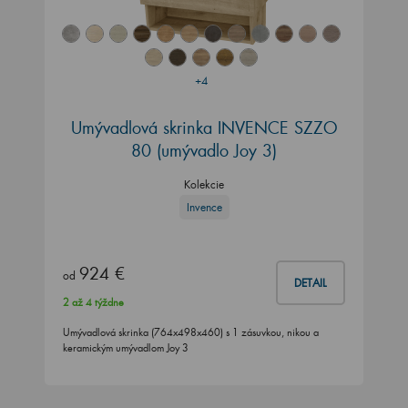
+4
Umývadlová skrinka INVENCE SZZO
80 (umývadlo Joy 3)
Kolekcie
Invence
924 €
od
DETAIL
2 až 4 týždne
Umývadlová skrinka (764x498x460) s 1 zásuvkou, nikou a
keramickým umývadlom Joy 3