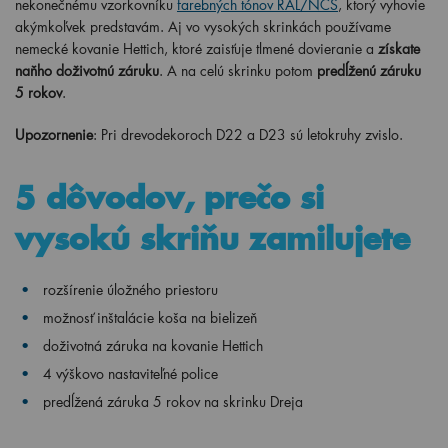
nekonečnému vzorkovníku
farebných tónov RAL/NCS
, ktorý vyhovie
akýmkoľvek predstavám. Aj vo vysokých skrinkách používame
nemecké kovanie Hettich, ktoré zaisťuje tlmené dovieranie a
získate
naňho doživotnú záruku
. A na celú skrinku potom
predĺženú záruku
5 rokov
.
Upozornenie
: Pri drevodekoroch D22 a D23 sú letokruhy zvislo.
5 dôvodov, prečo si
vysokú skriňu zamilujete
rozšírenie úložného priestoru
možnosť inštalácie koša na bielizeň
doživotná záruka na kovanie Hettich
4 výškovo nastaviteľné police
predĺžená záruka 5 rokov na skrinku Dreja