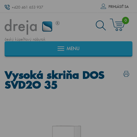
PRIHLÁSIŤ SA
+420 461 653 937
0
český kúpeľňový nábytok
MENU
Vysoká skriňa DOS
SVD2O 35