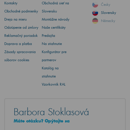
Kontakty
Obchodná sieť na
Česky
Obchodné podmienky
Slovensku
Slovensky
Dreja na mieru
Montážne návody
Německy
Odstúpenie od zmluvy
Naše certifikáty
Reklamačný poriadok
Predajňa
Doprava a platba
Na stiahnutie
Zásady spracovania
Konfigurátor pre
súborov cookies
partnerov
Katalóg na
stiahnutie
Vzorkovník RAL
Barbora Stoklasová
Máte otázku? Opýtajte sa