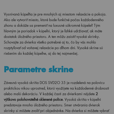
Vysnívaná kúpeľňa je pre mnohých aj miestom relaxácie a pokoja.
Ako ale vytvoriť miesto, ktoré bude funkčné počas každodenného
zhonu a dokáže sa premeniť na luxusné súkromné kúpele? Tým
hlavným je poriadok v kúpeľni, ktorý je ľahké udržiavať, ak máte
dostatok úložného priestoru. A ten môžu zaistiť vysoké skrinky.
Schovajte za dvierka všetko potrebné aj to, čo by vás mohlo
rozptyľovať od voňavej relaxácie po dlhom dni. Vysoké skrine sú
riešením do každej kúpeľne, aj do tej najmenšej.
Parametre skrine
Závesná vysoká skriňa DOS SVD2O 35 je rozdelená na polovicu
praktickou nikou uprostred, ktorú využijete na každodenné drobnosti
alebo malú dekoráciu. V každej časti za dvierkami nájdete
2
výškovo polohovateľné sklenené police
. Vysoká skriňa v kúpeľni
predstavuje mnoho úložného priestoru. Smer otvárania dvierok
skrinky si môžete zvoliť pri objednávke. Na dvierka si môžete vybrať