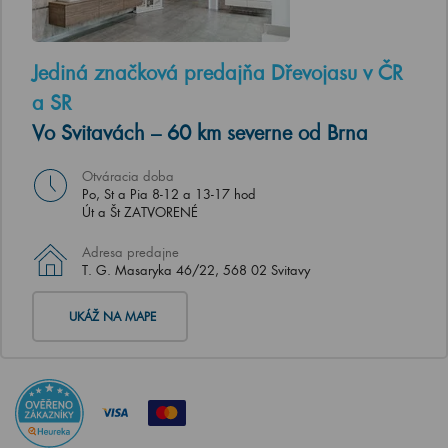
Jediná značková predajňa Dřevojasu v ČR
a SR
Vo Svitavách – 60 km severne od Brna
Otváracia doba
Po, St a Pia 8-12 a 13-17 hod
Út a Št ZATVORENÉ
Adresa predajne
T. G. Masaryka 46/22, 568 02 Svitavy
UKÁŽ NA MAPE