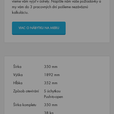
vieme vám vyjsť v ústrety. Napíšte nám vaše požiadavky a
my vám do 3 pracovných dní pošleme nezáväznú
kalkuláciu.
VIAC O NÁBYTKU NA MIERU
Šírka
350 mm
Výška
1892 mm
Hĺbka
352 mm
Způsob otevírání
S úchytkou
Push-to-open
Šírka kompletu
350 mm
38 kg