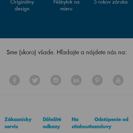
Originálny
Nábytok na
5 rokov záruka
design
mieru
Sme (skoro) všade. Hľadajte a nájdete nás na:
Zákaznícky
Dôležité
Na
Odstúpenie od
servis
odkazy
stiahnutie
zmluvy