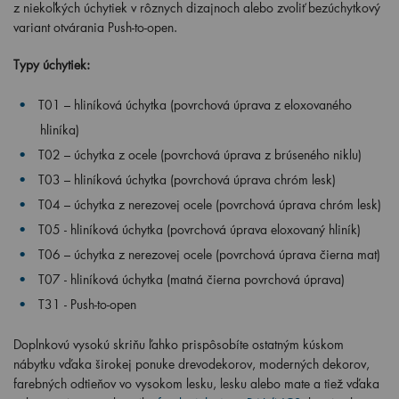
z niekoľkých úchytiek v rôznych dizajnoch alebo zvoliť bezúchytkový
variant otvárania Push-to-open.
Typy úchytiek:
T01 – hliníková úchytka (povrchová úprava z eloxovaného
hliníka)
T02 – úchytka z ocele (povrchová úprava z brúseného niklu)
T03 – hliníková úchytka (
povrchová úprava chróm lesk
)
T04 – úchytka z nerezovej ocele (povrchová úprava chróm lesk)
T05 -
hliníková úchytka
(povrchová úprava eloxovaný hliník)
T06 – úchytka z nerezovej ocele (povrchová úprava čierna mat)
T07 - hliníková úchytka (matná čierna povrchová úprava)
T31 - Push-to-open
Doplnkovú vysokú skriňu ľahko prispôsobíte ostatným kúskom
nábytku vďaka širokej ponuke drevodekorov, moderných dekorov,
farebných odtieňov vo vysokom lesku, lesku alebo mate a tiež vďaka