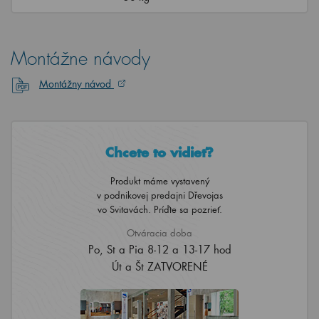
Montážne návody
Montážny návod
Chcete to vidieť?
Produkt máme vystavený
v podnikovej predajni Dřevojas
vo Svitavách. Príďte sa pozrieť.
Otváracia doba
Po, St a Pia 8-12 a 13-17 hod
Út a Št ZATVORENÉ