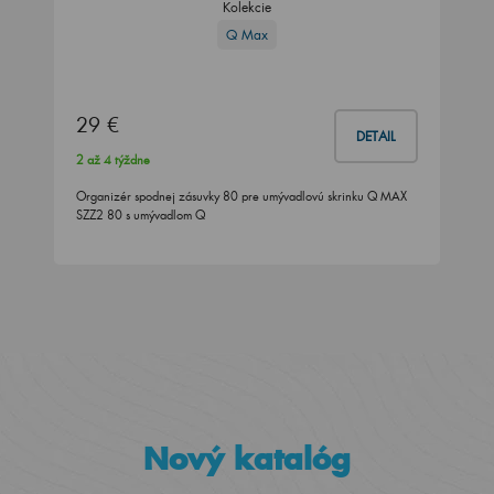
Kolekcie
Q Max
29 €
DETAIL
2 až 4 týždne
Organizér spodnej zásuvky 80 pre umývadlovú skrinku Q MAX
SZZ2 80 s umývadlom Q
Nový katalóg