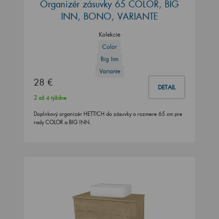
Organizér zásuvky 65 COLOR, BIG
INN, BONO, VARIANTE
Kolekcie
Color
Big Inn
Variante
28 €
DETAIL
2 až 4 týždne
Doplnkový organizér HETTICH do zásuvky o rozmere 65 cm pre
rady COLOR a BIG INN.