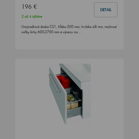
196 €
DETAIL
2 až 4 týždne
Umývadlová doska CS1, hĺbka 500 mm, hrúbka 48 mm, možnosť
voľby šírky 600-2700 mm a výrezu na…