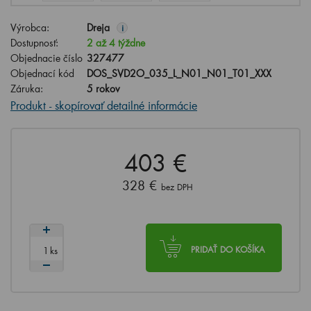
Výrobca:
Dreja
i
Dostupnosť:
2 až 4 týždne
Objednacie číslo
327477
Objednací kód
DOS_SVD2O_035_L_N01_N01_T01_XXX
Záruka:
5 rokov
Produkt - skopírovať detailné informácie
403 €
328 €
bez DPH
ks
PRIDAŤ DO KOŠÍKA