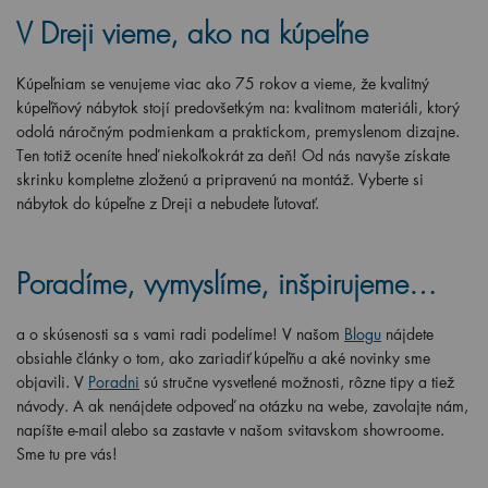
V Dreji vieme, ako na kúpeľne
Kúpeľniam se venujeme viac ako 75 rokov a vieme, že kvalitný
kúpeľňový nábytok stojí predovšetkým na: kvalitnom materiáli, ktorý
odolá náročným podmienkam a praktickom, premyslenom dizajne.
Ten totiž oceníte hneď niekoľkokrát za deň! Od nás navyše získate
skrinku kompletne zloženú a pripravenú na montáž. Vyberte si
nábytok do kúpeľne z Dreji a nebudete ľutovať.
Poradíme, vymyslíme, inšpirujeme…
a o skúsenosti sa s vami radi podelíme! V našom
Blogu
nájdete
obsiahle články o tom, ako zariadiť kúpeľňu a aké novinky sme
objavili. V
Poradni
sú stručne vysvetlené možnosti, rôzne tipy a tiež
návody. A ak nenájdete odpoveď na otázku na webe, zavolajte nám,
napíšte e-mail alebo sa zastavte v našom svitavskom showroome.
Sme tu pre vás!