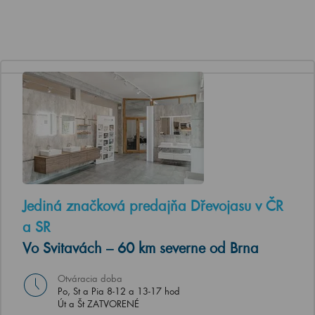
Jediná značková predajňa Dřevojasu v ČR
a SR
Vo Svitavách – 60 km severne od Brna
Otváracia doba
Po, St a Pia 8-12 a 13-17 hod
Út a Št ZATVORENÉ