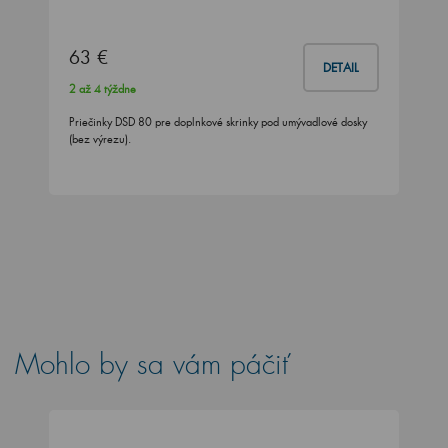
63 €
DETAIL
2 až 4 týždne
Priečinky DSD 80 pre doplnkové skrinky pod umývadlové dosky
(bez výrezu).
Mohlo by sa vám páčiť