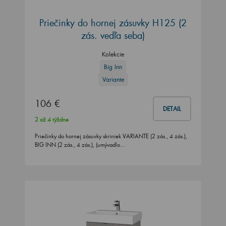
Priečinky do hornej zásuvky H125 (2
zás. vedľa seba)
Kolekcie
Big Inn
Variante
106 €
DETAIL
2 až 4 týždne
Priečinky do hornej zásuvky skriniek VARIANTE (2 zás., 4 zás.),
BIG INN (2 zás., 4 zás.), (umývadlo…