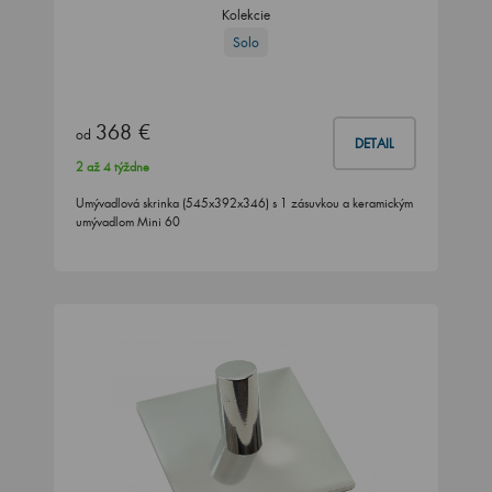
Kolekcie
Solo
368 €
od
DETAIL
2 až 4 týždne
Umývadlová skrinka (545x392x346) s 1 zásuvkou a keramickým
umývadlom Mini 60