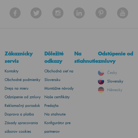
Zákaznícky
Dôležité
Na
Odstúpenie od
servis
odkazy
stiahnutie
zmluvy
Kontakty
Obchodná sieť na
Česky
Obchodné podmienky
Slovensku
Slovensky
Dreja na mieru
Montážne návody
Německy
Odstúpenie od zmluvy
Naše certifikáty
Reklamačný poriadok
Predajňa
Doprava a platba
Na stiahnutie
Zásady spracovania
Konfigurátor pre
súborov cookies
partnerov