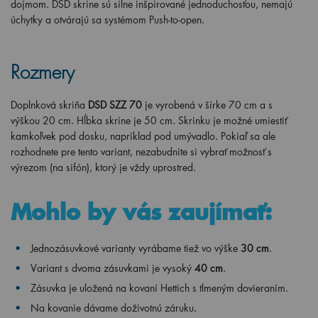
dojmom. DSD skrine sú silne inšpirované jednoduchosťou, nemajú
úchytky a otvárajú sa systémom Push-to-open.
Rozmery
Doplnková skriňa
DSD SZZ 70
je vyrobená v šírke 70 cm a s
výškou 20 cm. Hĺbka skrine je 50 cm. S
krinku je možné umiestiť
kamkoľvek pod dosku, napríklad pod umývadlo. Pokiaľ sa ale
rozhodnete pre tento variant, nezabudnite si vybrať možnosť s
výrezom (na sifón), ktorý je vždy uprostred.
Mohlo by vás zaujímať:
Jednozásuvkové varianty
vyrábame tiež vo výške
30
cm
.
Variant s
dvoma zásuvkami je vysoký
40
cm
.
Zásuvka je uložená na kovaní Hettich s tlmeným dovieraním.
Na kovanie dávame doživotnú záruku.