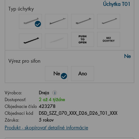
Úchytka T01
Typ úchytky
Ne
Výrez pro sifon
Ne
Ano
Výrobca:
Dreja
i
Dostupnosť:
2 až 4 týždne
Objednacie číslo
423278
Objednací kód
DSD_SZZ_070_XXX_D26_D26_T01_XXX
Záruka:
5 rokov
Produkt - skopírovať detailné informácie