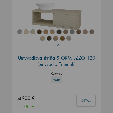
+10
Umývadlová skriňa STORM SZZO 120
(umývadlo Triumph)
Kolekcie
Storm
900 €
od
DETAIL
2 až 4 týždne