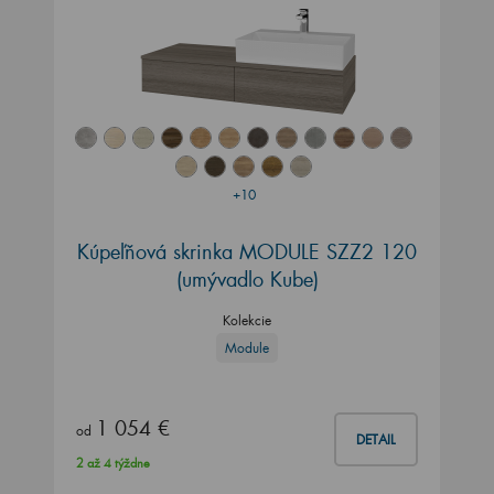
+10
Kúpeľňová skrinka MODULE SZZ2 120
(umývadlo Kube)
Kolekcie
Module
1 054 €
od
DETAIL
2 až 4 týždne