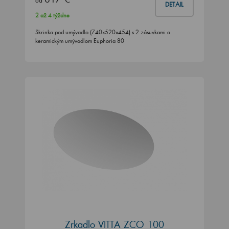
od
DETAIL
2 až 4 týždne
Skrinka pod umývadlo (740x520x454) s 2 zásuvkami a
keramickým umývadlom Euphoria 80
Zrkadlo VITTA ZCO 100