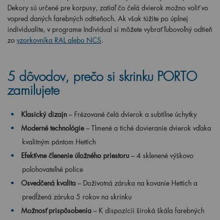
Dekory sú určené pre korpusy, zatiaľ čo čelá dvierok možno voliť vo
vopred daných farebných odtieňoch. Ak však túžite po úplnej
individualite, v programe Individual si môžete vybrať ľubovoľný odtieň
zo
vzorkovníka RAL alebo NCS
.
5 dôvodov, prečo si skrinku PORTO
zamilujete
Klasický dizajn
– Frézované čelá dvierok a subtílne úchytky
Moderné technológie
– Tlmené a tiché dovieranie dvierok vďaka
kvalitným pántom Hettich
Efektívne členenie úložného priestoru
– 4 sklenené výškovo
polohovateľné police
Osvedčená kvalita
– Doživotná záruka na kovanie Hettich a
predĺžená záruka 5 rokov na skrinku
Možnosť prispôsobenia
– K dispozícii široká škála farebných