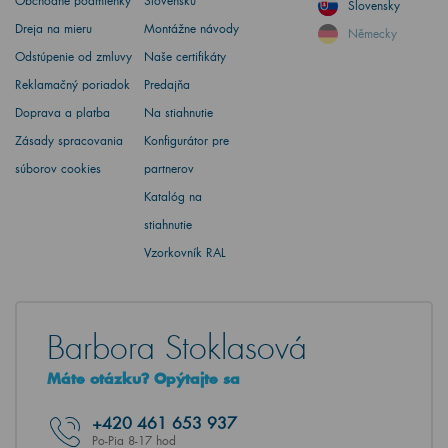
Obchodné podmienky
Slovensku
Slovensky
Dreja na mieru
Montážne návody
Německy
Odstúpenie od zmluvy
Naše certifikáty
Reklamačný poriadok
Predajňa
Doprava a platba
Na stiahnutie
Zásady spracovania
Konfigurátor pre
súborov cookies
partnerov
Katalóg na
stiahnutie
Vzorkovník RAL
Barbora Stoklasová
Máte otázku? Opýtajte sa
+420
461 653 937
Po-Pia 8-17 hod