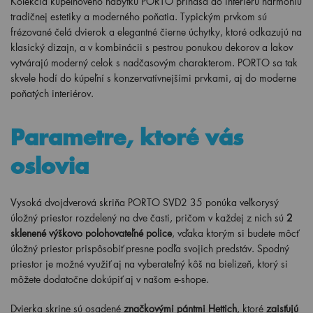
Kolekcia kúpeľňového nábytku PORTO prináša do interiéru harmóniu
tradičnej estetiky a moderného poňatia. Typickým prvkom sú
frézované čelá dvierok a elegantné čierne úchytky, ktoré odkazujú na
klasický dizajn, a v kombinácii s pestrou ponukou dekorov a lakov
vytvárajú moderný celok s nadčasovým charakterom. PORTO sa tak
skvele hodí do kúpeľní s konzervatívnejšími prvkami, aj do moderne
poňatých interiérov.
Parametre, ktoré vás
oslovia
Vysoká dvojdverová skriňa PORTO SVD2 35 ponúka veľkorysý
úložný priestor rozdelený na dve časti, pričom v každej z nich sú
2
sklenené výškovo polohovateľné police
, vďaka ktorým si budete môcť
úložný priestor prispôsobiť presne podľa svojich predstáv. Spodný
priestor je možné využiť aj na vyberateľný kôš na bielizeň, ktorý si
môžete dodatočne dokúpiť aj v našom e-shope.
Dvierka skrine sú osadené
značkovými pántmi Hettich
, ktoré
zaisťujú