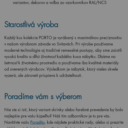
variantov, dekorov a voľba zo vzorkovníkov RAL/NCS
Starostlivá výroba
Každý kus kolekcie PORTO je vyrábaný s maximálnou precíznosťou
v našom výrobnom závode vo Svitavách. Pri výrobe používame
moderné technológie aj tradičné remeselné postupy, aby sme zaistili
vysokú kvalitu a dlhú životnosť každého kusa nábytku. Dbáme na
šetrnosť k životnému prostrediu a používame iba kvalitné materiály
od overených výrobcov. Výsledkom je nábytok, ktorý nielen skvele
vyzerá, ale zároveň prispieva k udržateľnosti.
Poradíme vám s výberom
Nie ste si istí, ktorý variant skrinky alebo farebné prevedenie by bolo
najlepšie pre vašu kúpeľňu? Náš tím odborníkov je tu pre vás.
Navštívte našu
Poradňu
, kde nájdete praktické rady, alebo si prezrite