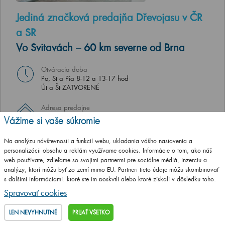
Jediná značková predajňa Dřevojasu v ČR
a SR
Vo Svitavách – 60 km severne od Brna
Otváracia doba
Po, St a Pia 8-12 a 13-17 hod
Út a Št ZATVORENÉ
Adresa predajne
T. G. Masaryka 46/22, 568 02 Svitavy
Vážime si vaše súkromie
UKÁŽ NA MAPE
Na analýzu návštevnosti a funkcií webu, ukladania vášho nastavenia a
personalizácii obsahu a reklám využívame cookies. Informácie o tom, ako náš
web používate, zdieľame so svojimi partnermi pre sociálne médiá, inzerciu a
analýzy, ktorí môžu byť zo zemí mimo EU. Partneri tieto údaje môžu skombinovať
s ďalšími informáciami, ktoré ste im poskytli alebo ktoré získali v dôsledku toho,
že používate ich služby.
Podrobné informácie
Spravovať cookies
LEN NEVYHNUTNÉ
PRIJAŤ VŠETKO