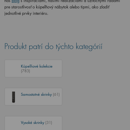
náš
blog
s inšpiráciami, našimi realizáciami a užitočnými radami
pre starostlivosť o kúpeľňový nábytok alebo tipmi, ako zladiť
jednotlivé prvky interiéru.
Produkt patrí do týchto kategórií
Kúpeľňové kolekcie
(783)
Samostatné skrinky
(61)
Vysoké skrinky
(31)