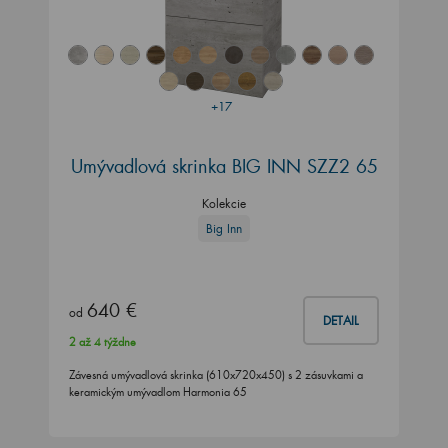
+17
Umývadlová skrinka BIG INN SZZ2 65
Kolekcie
Big Inn
640 €
od
DETAIL
2 až 4 týždne
Závesná umývadlová skrinka (610x720x450) s 2 zásuvkami a
keramickým umývadlom Harmonia 65