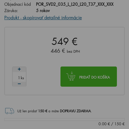
Objednací kód
POR_SVD2_035_L_L20_L20_T37_XXX_XXX
Záruka:
5 rokov
Produkt - skopírovať detailné informácie
549 €
446 €
bez DPH
ks
PRIDAŤ DO KOŠÍKA
Už len pridať
150
€
a máte
DOPRAVU ZDARMA
.
0.00
€
/
150
€