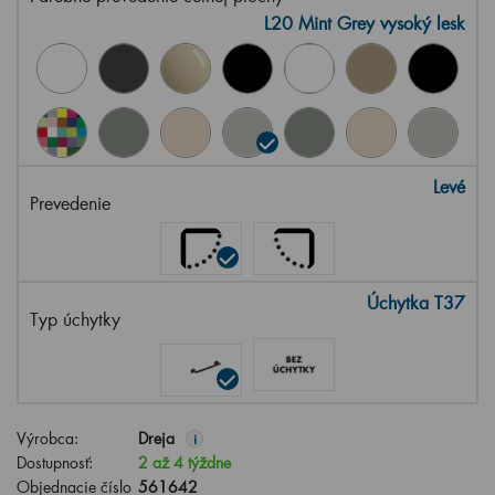
L20 Mint Grey vysoký lesk
Levé
Prevedenie
Úchytka T37
Typ úchytky
Výrobca:
Dreja
i
Dostupnosť:
2 až 4 týždne
Objednacie číslo
561642