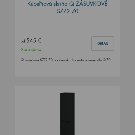
Kúpeľňová skriňa Q ZÁSUVKOVÉ
SZZ2 70
545 €
od
DETAIL
2 až 4 týždne
Q zásuvkové SZZ2 70, spodná skrinka vrátane umývadla Q 70.