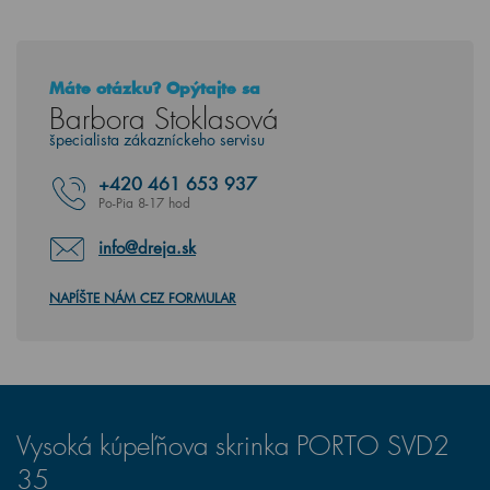
Máte otázku? Opýtajte sa
Barbora Stoklasová
špecialista zákazníckeho servisu
+420
461 653 937
Po-Pia 8-17 hod
info@dreja.sk
NAPÍŠTE NÁM CEZ FORMULAR
Vysoká kúpeľňova skrinka PORTO SVD2
35