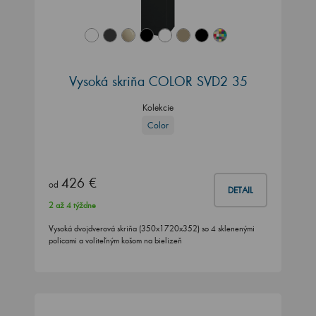
Vysoká skriňa COLOR SVD2 35
Kolekcie
Color
426 €
od
DETAIL
2 až 4 týždne
Vysoká dvojdverová skriňa (350x1720x352) so 4 sklenenými
policami a voliteľným košom na bielizeň