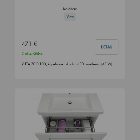
Kolekcie
Vitta
471 €
DETAIL
2 až 4 týždne
VITTA ZCO 100, kúpeľňové zrkadlo s LED osvetlením (48 W).