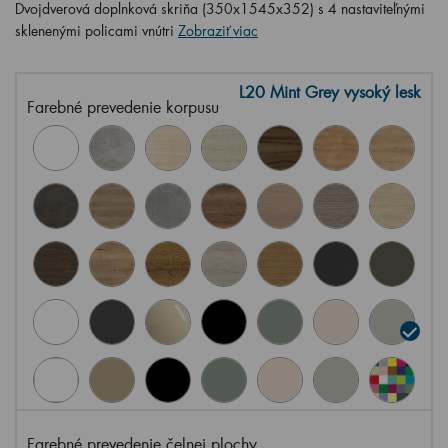
Dvojdverová doplnková skriňa (350x1545x352) s 4 nastaviteľnými
sklenenými policami vnútri
Zobraziť viac
L20 Mint Grey vysoký lesk
Farebné prevedenie korpusu
Farebné prevedenie čelnej plochy