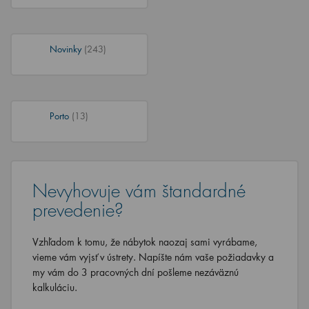
Novinky
(243)
Porto
(13)
Nevyhovuje vám štandardné
prevedenie?
Vzhľadom k tomu, že nábytok naozaj sami vyrábame,
vieme vám vyjsť v ústrety. Napíšte nám vaše požiadavky a
my vám do 3 pracovných dní pošleme nezáväznú
kalkuláciu.