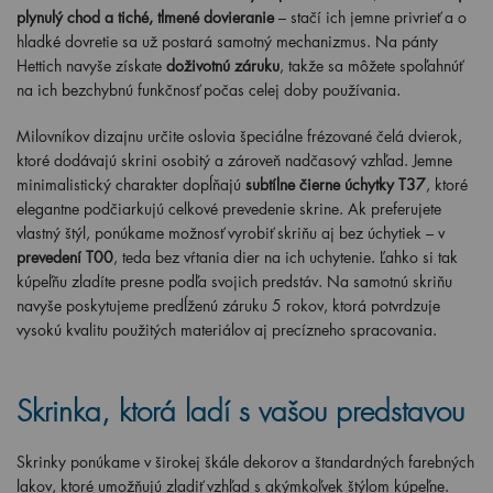
plynulý chod a tiché, tlmené dovieranie
– stačí ich jemne privrieť a o
hladké dovretie sa už postará samotný mechanizmus. Na pánty
Hettich navyše získate
doživotnú záruku
, takže sa môžete spoľahnúť
na ich bezchybnú funkčnosť počas celej doby používania.
Milovníkov dizajnu určite oslovia špeciálne frézované čelá dvierok,
ktoré dodávajú skrini osobitý a zároveň nadčasový vzhľad. Jemne
minimalistický charakter dopĺňajú
subtílne čierne úchytky T37
, ktoré
elegantne podčiarkujú celkové prevedenie skrine. Ak preferujete
vlastný štýl, ponúkame možnosť vyrobiť skriňu aj bez úchytiek – v
prevedení T00
, teda bez vŕtania dier na ich uchytenie. Ľahko si tak
kúpeľňu zladíte presne podľa svojich predstáv. Na samotnú skriňu
navyše poskytujeme predĺženú záruku 5 rokov, ktorá potvrdzuje
vysokú kvalitu použitých materiálov aj precízneho spracovania.
Skrinka, ktorá ladí s vašou predstavou
Skrinky ponúkame v širokej škále dekorov a štandardných farebných
lakov, ktoré umožňujú zladiť vzhľad s akýmkoľvek štýlom kúpeľne.