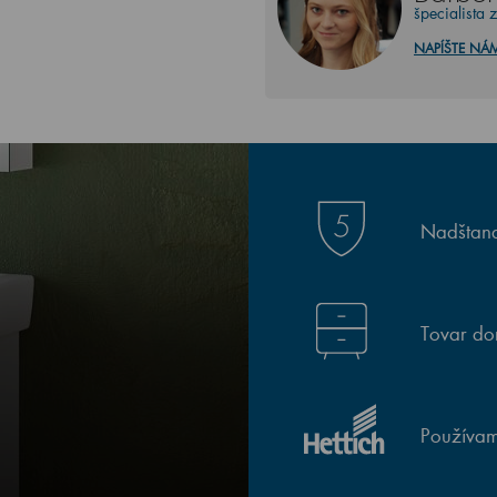
špecialista 
NAPÍŠTE NÁ
Nadštand
Tovar do
Používam