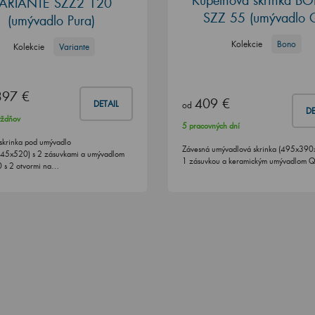
Kúpeľňová skrinka 
ARIANTE SZZ2 120
SZZ 55 (umývadlo 
(umývadlo Pura)
Kolekcie
Bono
Kolekcie
Variante
397 €
409 €
DETAIL
od
DE
ýždňov
5 pracovných dní
skrinka pod umývadlo
Závesná umývadlová skrinka (495x390
45x520) s 2 zásuvkami a umývadlom
1 zásuvkou a keramickým umývadlom 
 s 2 otvormi na…