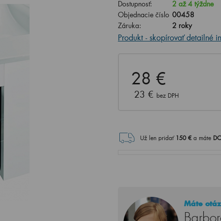
Dostupnosť:
2 až 4 týždne
Objednacie číslo
00458
Záruka:
2 roky
Produkt - skopírovať detailné i
28 €
23 €
bez DPH
Už len pridať
150
€
a máte
DO
Máte otáz
Barbor