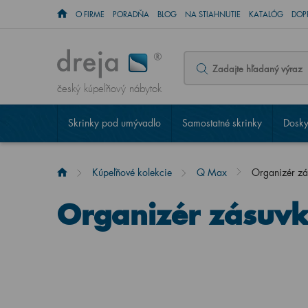
O FIRME
PORADŇA
BLOG
NA STIAHNUTIE
KATALÓG
DOP
český kúpeľňový nábytok
Skrinky pod umývadlo
Samostatné skrinky
Dosky
Kúpeľňové kolekcie
Q Max
Organizér z
Organizér zásuv