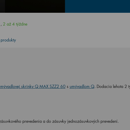
H
,
2 až 4 týždne
 produkty
umývadlovej skrinky Q MAX SZZ2 60
s
umývadlom Q
. Dodacia lehota 2 t
zásuvkového prevedenia a do zásuvky jednozásuvkových prevedení.