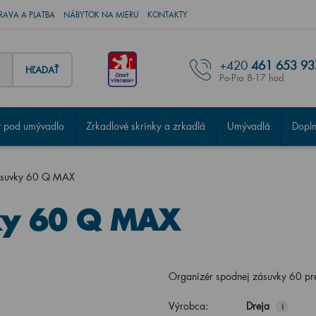
RAVA A PLATBA
NÁBYTOK NA MIERU
KONTAKTY
+420
461 653 93
HĽADAŤ
Po-Pia 8-17 hod
 pod umývadlo
Zrkadlové skrinky a zrkadlá
Umývadlá
Dopl
ásuvky 60 Q MAX
ky 60 Q MAX
Organizér spodnej zásuvky 60 p
Výrobca:
Dreja
i