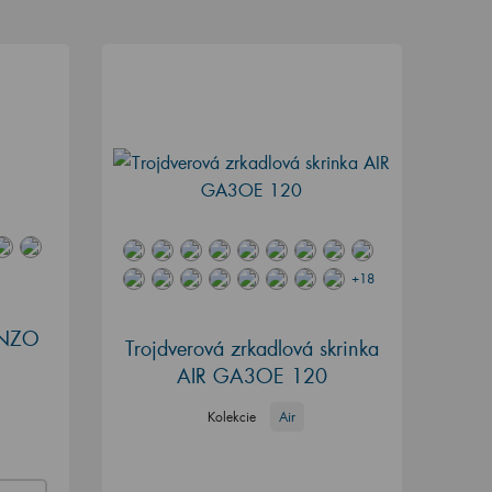
+18
ENZO
Trojdverová zrkadlová skrinka
AIR GA3OE 120
Kolekcie
Air