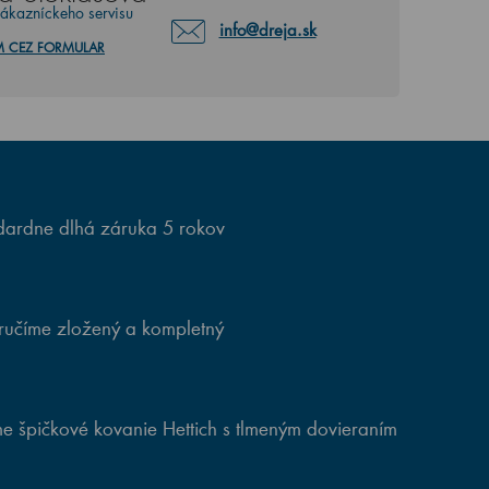
zákazníckeho servisu
info@dreja.sk
M CEZ FORMULAR
ardne dlhá záruka 5 rokov
ručíme zložený a kompletný
e špičkové kovanie Hettich s tlmeným dovieraním