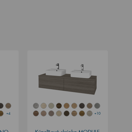
+4
+10