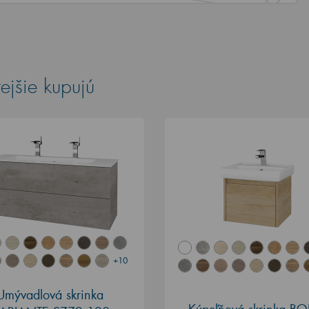
ejšie kupujú
+10
Umývadlová skrinka