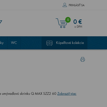
PRIHLÁSIŤ SA
0
0 €
7
s DPH
nky
WC
Kúpeľňové kolekcie
re umývadlovú skrinku Q MAX SZZ2 60
Zobraziť viac