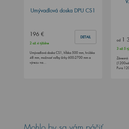
V
Umývadlová doska DPU CS1
196 €
DETAIL
1 
od
2 až 4 týždne
3 až 5 t
Umývadlová doska CS1, hĺbka 500 mm, hrúbka
48 mm, možnosť voľby šírky 600-2700 mm a
Závesná 
výrezu na…
(1200x4
Pura 120
Mohlo by sa vám páčiť