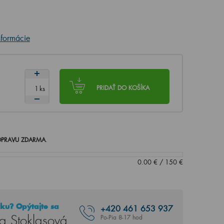
nformácie
ks
PRIDAŤ DO KOŠÍKA
PRAVU ZDARMA
.
0.00
€
/
150
€
ku? Opýtajte sa
+420
461 653 937
a Stoklasová
Po-Pia 8-17 hod