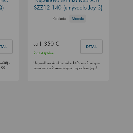
BONO
Kúpeľňová skrinka MODULE
Q)
SZZ12 140
(umývadlo Joy 3)
Kolekcie
Module
1 350 €
od
TAIL
DETAIL
2 až 4 týždne
x438) s
Umývadlová skrinka o šírke 140 cm s 2 veľkými
Q 55
zásuvkami a 2 keramickými umývadlami Joy 3