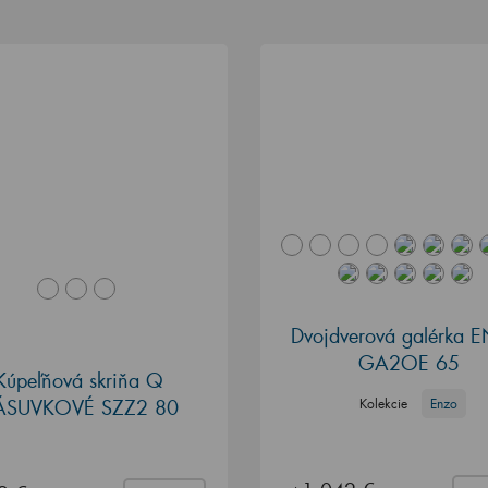
Dvojdverová galérka 
GA2OE 65
Kúpeľňová skriňa Q
ÁSUVKOVÉ SZZ2 80
Kolekcie
Enzo