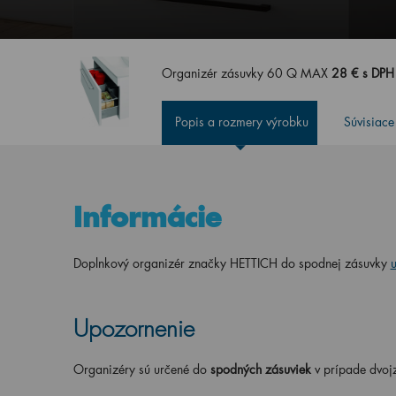
Organizér zásuvky 60 Q MAX
28 € s DP
Popis a rozmery výrobku
Súvisiace
Informácie
Doplnkový organizér značky HETTICH do spodnej zásuvky
Upozornenie
Organizéry sú určené do
spodných
zásuviek
v prípade dvoj