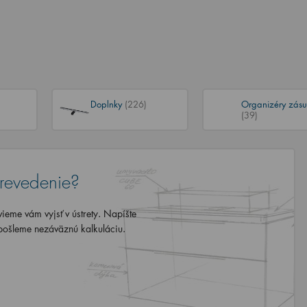
Doplnky
(226)
Organizéry zásu
(39)
revedenie?
eme vám vyjsť v ústrety. Napíšte
ošleme nezáväznú kalkuláciu.