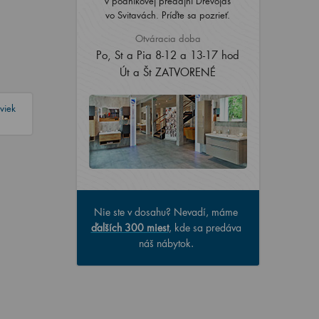
v podnikovej predajni Dřevojas
vo Svitavách. Príďte sa pozrieť.
Otváracia doba
Po, St a Pia 8-12 a 13-17 hod
Út a Št ZATVORENÉ
viek
Nie ste v dosahu? Nevadí, máme
ďalších 300 miest
, kde sa predáva
náš nábytok.