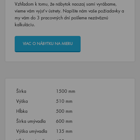
Vzhľadom k tomu, že nábytok naozaj sami vyrábame,
vieme vám vyjsť v ústrety. Napíšte nám vaše požiadavky a
my vám do 3 pracovných dní pošleme nezáväznú
kalkuláciu.
VIAC O NÁBYTKU NA MIERU
Šírka
1500 mm
Výška
510 mm
Hĺbka
500 mm
Šírka umývadla
600 mm
Výška umývadla
135 mm