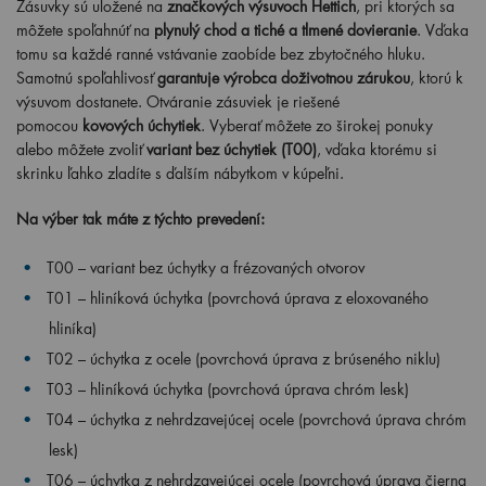
Zásuvky sú uložené na
značkových výsuvoch Hettich
, pri ktorých sa
môžete spoľahnúť na
plynulý chod a tiché a tlmené dovieranie
. Vďaka
tomu sa každé ranné vstávanie zaobíde bez zbytočného hluku.
Samotnú spoľahlivosť
garantuje výrobca doživotnou zárukou
, ktorú k
výsuvom dostanete. Otváranie zásuviek je riešené
pomocou
kovových úchytiek
. Vyberať môžete zo širokej ponuky
alebo môžete zvoliť
variant bez úchytiek (T00)
, vďaka ktorému si
skrinku ľahko zladíte s ďalším nábytkom v kúpeľni.
Na výber tak máte z týchto prevedení:
T00 – variant bez úchytky a frézovaných otvorov
T01 – hliníková úchytka (povrchová úprava z eloxovaného
hliníka)
T02 – úchytka z ocele (povrchová úprava z brúseného niklu)
T03 – hliníková úchytka (povrchová úprava chróm lesk)
T04 – úchytka z nehrdzavejúcej ocele (povrchová úprava chróm
lesk)
T06 – úchytka z nehrdzavejúcej ocele (povrchová úprava čierna