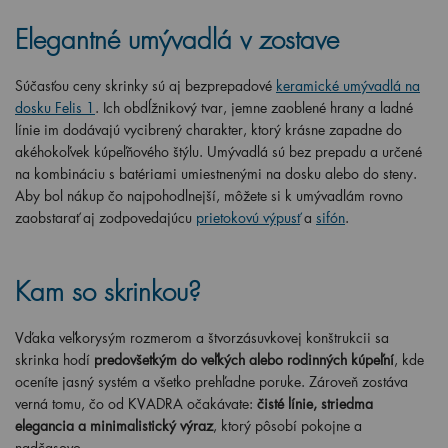
Elegantné umývadlá v zostave
Súčasťou ceny skrinky sú aj bezprepadové
keramické umývadlá na
dosku Felis 1
. Ich obdĺžnikový tvar, jemne zaoblené hrany a ladné
línie im dodávajú vycibrený charakter, ktorý krásne zapadne do
akéhokoľvek kúpeľňového štýlu. Umývadlá sú bez prepadu a určené
na kombináciu s batériami umiestnenými na dosku alebo do steny.
Aby bol nákup čo najpohodlnejší, môžete si k umývadlám rovno
zaobstarať aj zodpovedajúcu
prietokovú výpusť
a
sifón
.
Kam so skrinkou?
Vďaka veľkorysým rozmerom a štvorzásuvkovej konštrukcii sa
skrinka hodí
predovšetkým do veľkých alebo rodinných kúpeľní
, kde
oceníte jasný systém a všetko prehľadne poruke. Zároveň zostáva
verná tomu, čo od KVADRA očakávate:
čisté línie, striedma
elegancia a minimalistický výraz
, ktorý pôsobí pokojne a
nadčasovo.