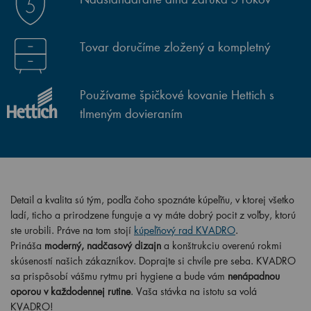
Tovar doručíme zložený a kompletný
Používame špičkové kovanie Hettich s
tlmeným dovieraním
Detail a kvalita sú tým, podľa čoho spoznáte kúpeľňu, v ktorej všetko
ladí, ticho a prirodzene funguje a vy máte dobrý pocit z voľby, ktorú
ste urobili. Práve na tom stojí
kúpeľňový rad KVADRO
.
Prináša
moderný, nadčasový dizajn
a konštrukciu overenú rokmi
skúseností našich zákazníkov. Doprajte si chvíle pre seba. KVADRO
sa prispôsobí vášmu rytmu pri hygiene a bude vám
nenápadnou
oporou v každodennej rutine
. Vaša stávka na istotu sa volá
KVADRO!