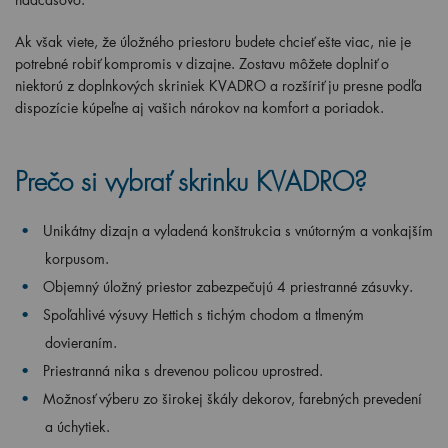
Ak však viete, že úložného priestoru budete chcieť ešte viac, nie je
potrebné robiť kompromis v dizajne. Zostavu môžete doplniť o
niektorú z doplnkových skriniek KVADRO a rozšíriť ju presne podľa
dispozície kúpeľne aj vašich nárokov na komfort a poriadok.
Prečo si vybrať skrinku KVADRO?
Unikátny dizajn a vyladená konštrukcia s vnútorným a vonkajším
korpusom.
Objemný úložný priestor zabezpečujú 4 priestranné zásuvky.
Spoľahlivé výsuvy Hettich s tichým chodom a tlmeným
dovieraním.
Priestranná nika s drevenou policou uprostred.
Možnosť výberu zo širokej škály dekorov, farebných prevedení
a úchytiek.