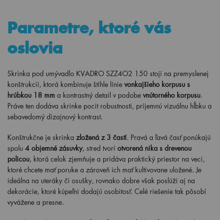
Parametre, ktoré vás
oslovia
Skrinka pod umývadlo KVADRO SZZ4O2 150 stojí na premyslenej
konštrukcii, ktorá kombinuje štíhle línie
vonkajšieho korpusu s
hrúbkou 18 mm
a kontrastný detail v podobe
vnútorného korpusu
.
Práve ten dodáva skrinke pocit robustnosti, príjemnú vizuálnu hĺbku a
sebavedomý dizajnový kontrast.
Konštrukčne je skrinka
zložená z 3 častí
. Pravá a ľavá časť ponúkajú
spolu
4 objemné zásuvky
, stred tvorí
otvorená nika s drevenou
policou
, ktorá celok zjemňuje a pridáva praktický priestor na veci,
ktoré chcete mať poruke a zároveň ich mať kultivovane uložené. Je
ideálna na uteráky či osušky, rovnako dobre však poslúži aj na
dekorácie, ktoré kúpeľni dodajú osobitosť. Celé riešenie tak pôsobí
vyvážene a presne.