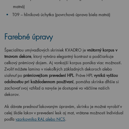
matná)
T09 – hliníková úchytka (povrchová úprava biela matná)
Farebné úpravy
Špecialitou umývadlových skriniek KVADRO je
vnútorný korpus v
tmavom dekore
, ktorý vytvára elegantný kontrast a podčiarkuje
celkový prémiový dojem. Aj vonkajší korpus ponúka viac možností.
Zvoliť môžete lamino v niekoľkých základných dekoroch alebo
siahnuť po
prémiovejšom prevedení HPL
. Práve HPL
vyniká vyššou
odolnosťou pri každodennom používaní
, pomáha skrinke dlhšie si
zachovať svoj vzhľad a navyše je dostupné vo väčšine našich
dekorov.
Ak dávate prednosť lakovaným úpravám, skrinku je možné vyrobiť v
celej škále lakov v prevedení lesk aj mat, vrátane možnosti Individual
podľa
vzorkovníka RAL alebo NCS
.