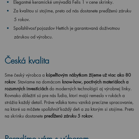
Elegantné keramické umývadlá Felis 1 v cene skrinky.
Za kvalitou si stojíme, preto od nás dostanete predĺženú záruku
5 rokov.
Spoľahlivosť pojazdov Hettich je garantovaná doživotnou
zárukou od výrobcu.
Česká kvalita
Sme český výrobca a
kúpeľňovým nábytkom žijeme už viac ako 80
rokov
. Staviame na domácom
know-how, poctivých materiáloch a
rozumných investíciách
do moderných technológií aj výrobnej linky.
Rovnako dôležití sú pre nás ľudia, ktorí majú remeslo v rukách a
strážia každý detail. Práve vďaka tomu vzniká precízne spracovanie,
na ktoré sa môžete spoľahnúť každý deň a za ktorým si stojíme. Preto
na skrinku dostanete
predĺženú záruku 5 rokov
.