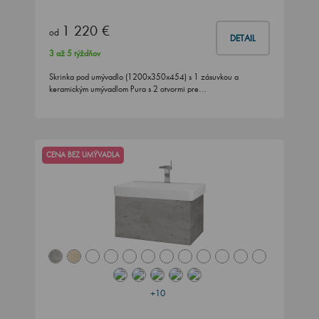
1 220 €
od
DETAIL
3 až 5 týždňov
Skrinka pod umývadlo (1200x350x454) s 1 zásuvkou a
keramickým umývadlom Pura s 2 otvormi pre…
CENA BEZ UMÝVADLA
+10