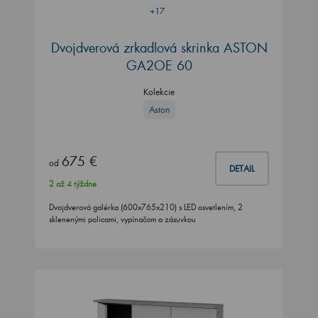
+17
Dvojdverová zrkadlová skrinka ASTON
GA2OE 60
Kolekcie
Aston
675 €
od
DETAIL
2 až 4 týždne
Dvojdverová galérka (600x765x210) s LED osvetlením, 2
sklenenými policami, vypínačom a zásuvkou