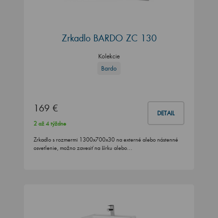
Zrkadlo BARDO ZC 130
Kolekcie
Bardo
169 €
DETAIL
2 až 4 týždne
Zrkadlo s rozmermi 1300x700x30 na externé alebo nástenné
osvetlenie, možno zavesiť na šírku alebo…