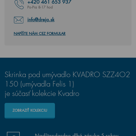
+420
461 653 937
Po-Pia 8-17 hod
info@dreja.sk
NAPÍŠTE NÁM CEZ FORMULAR
Skrinka pod umývadlo KVADRO SZZ4O2
150 (umývadla Felis 1)
je súčasť kolekcie Kvadro
ZOBRAZIŤ KOLEKCIU
Nadštandardne dlhá záruka 5 rokov