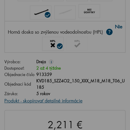
Nie
Horná doska so zvýšenou vodeodolnosťou (HPL)
Výrobca:
Dreja
i
Dostupnosť:
2 až 4 týždne
Objednacie číslo
913359
KVD185_SZZ4O2_150_XXX_M18_M18_T06_U
Objednací kód
185
Záruka:
5 rokov
Produkt - skopírovať detailné informácie
2,211 €