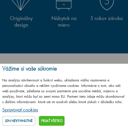
Originálny
Nábytok na
5 rokov záruka
design
mieru
Sme (skoro) všade. Hľadajte a nájdete nás na:
Vážime si vaše súkromie
Na analýzu návštevnosti a funkcií webu, ukladania vášho nastavenia a
personalizácii obsahu a reklám využívame cookies. Informácie o tom, ako náš
web používate, zdieľame so svojimi partnermi pre sociálne médiá, inzerciu a
analýzy, ktorí môžu byť zo zemí mimo EU. Partneri tieto údaje môžu skombinovať
s ďalšími informáciami, ktoré ste im poskytli alebo ktoré získali v dôsledku toho,
že používate ich služby.
Podrobné informácie
Spravovať cookies
LEN NEVYHNUTNÉ
PRIJAŤ VŠETKO