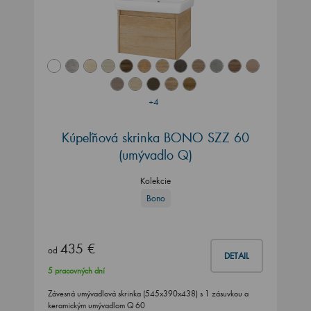
+4
Kúpeľňová skrinka BONO SZZ 60
(umývadlo Q)
Kolekcie
Bono
435 €
od
DETAIL
5 pracovných dní
Závesná umývadlová skrinka (545x390x438) s 1 zásuvkou a
keramickým umývadlom Q 60