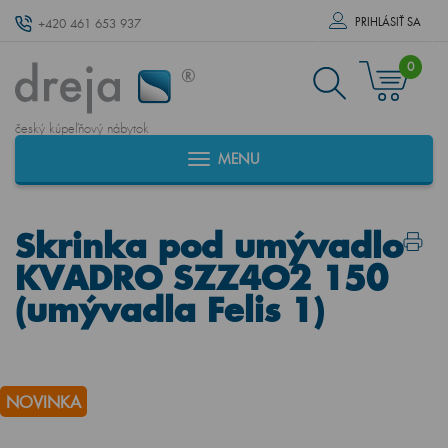
PRIHLÁSIŤ SA
+420 461 653 937
0
český kúpeľňový nábytok
MENU
Skrinka pod umývadlo
KVADRO SZZ4O2 150
(umývadla Felis 1)
NOVINKA