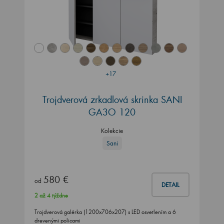
+17
Trojdverová zrkadlová skrinka SANI
GA3O 120
Kolekcie
Sani
580 €
od
DETAIL
2 až 4 týždne
Trojdverová galérka (1200x706x207) s LED osvetlením a 6
drevenými policami