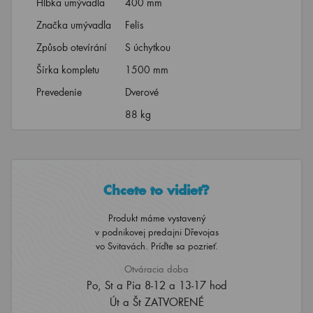
Hĺbka umývadla
400 mm
Značka umývadla
Felis
Způsob otevírání
S úchytkou
Šírka kompletu
1500 mm
Prevedenie
Dverové
88 kg
Chcete to vidieť?
Produkt máme vystavený
v podnikovej predajni Dřevojas
vo Svitavách. Príďte sa pozrieť.
Otváracia doba
Po, St a Pia 8-12 a 13-17 hod
Út a Št ZATVORENÉ