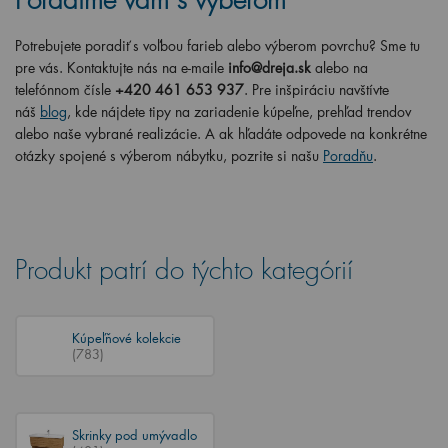
Poradíme vám s výberom
Potrebujete poradiť s voľbou farieb alebo výberom povrchu? Sme tu
pre vás. Kontaktujte nás na e-maile
info@dreja.sk
alebo na
telefónnom čísle
+420 461 653 937
. Pre inšpiráciu navštívte
náš
blog
, kde nájdete tipy na zariadenie kúpeľne, prehľad trendov
alebo naše vybrané realizácie. A ak hľadáte odpovede na konkrétne
otázky spojené s výberom nábytku, pozrite si našu
Poradňu
.
Produkt patrí do týchto kategórií
Kúpeľňové kolekcie
(783)
Skrinky pod umývadlo