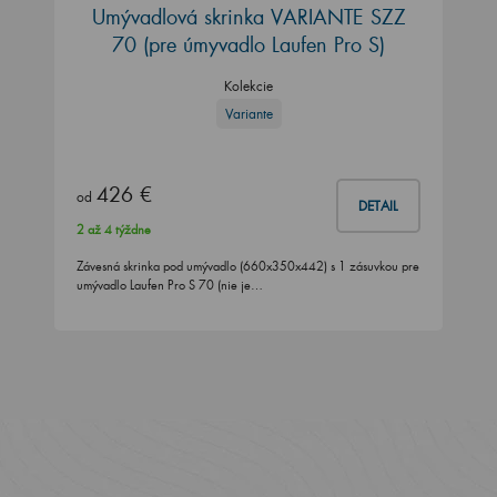
Umývadlová skrinka VARIANTE SZZ
70
(pre úmyvadlo Laufen Pro S)
Kolekcie
Variante
426 €
od
DETAIL
2 až 4 týždne
Závesná skrinka pod umývadlo (660x350x442) s 1 zásuvkou pre
umývadlo Laufen Pro S 70 (nie je…