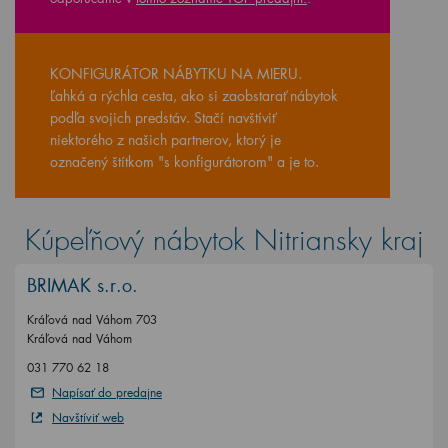
KONFIGURÁTOR NÁBYTKU NA MIERU.
Ľahká a rýchla cesta, ako si zaobstarať nábytok
podľa svojich predstáv. Stačí navštíviť
niektorého z našich partnerov, ktorý je
označený štítkom "s konfigurátorom" a je to.
Kúpeľňový nábytok Nitriansky kraj
BRIMAK s.r.o.
Kráľová nad Váhom 703
Kráľová nad Váhom
031 770 62 18
Napísať do predajne
Navštíviť web