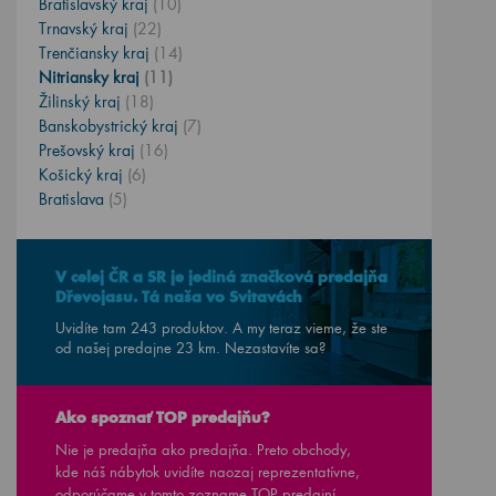
Bratislavský kraj
(10)
Trnavský kraj
(22)
Trenčiansky kraj
(14)
Nitriansky kraj
(11)
Žilinský kraj
(18)
Banskobystrický kraj
(7)
Prešovský kraj
(16)
Košický kraj
(6)
Bratislava
(5)
V celej ČR a SR je jediná značková predajňa
Dřevojasu. Tá naša vo Svitavách
Uvidíte tam 243 produktov. A my teraz vieme, že ste
od našej predajne
23
km. Nezastavíte sa?
Ako spoznať TOP predajňu?
Nie je predajňa ako predajňa. Preto obchody,
kde náš nábytok uvidíte naozaj reprezentatívne,
odporúčame v
tomto zozname TOP predajní.
.