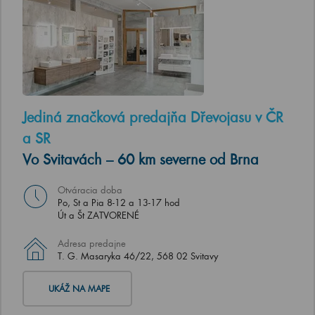
Jediná značková predajňa Dřevojasu v ČR
a SR
Vo Svitavách – 60 km severne od Brna
Otváracia doba
Po, St a Pia 8-12 a 13-17 hod
Út a Št ZATVORENÉ
Adresa predajne
T. G. Masaryka 46/22, 568 02 Svitavy
UKÁŽ NA MAPE