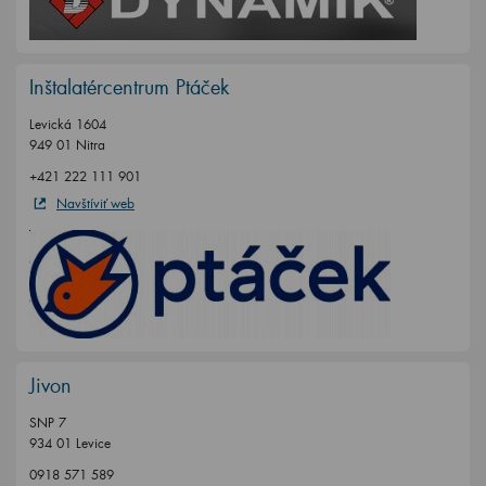
Inštalatércentrum Ptáček
Levická 1604
949 01 Nitra
+421 222 111 901
Navštíviť web
Jivon
SNP 7
934 01 Levice
0918 571 589