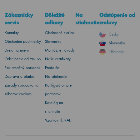
Zákaznícky
Dôležité
Na
Odstúpenie od
servis
odkazy
stiahnutie
zmluvy
Kontakty
Obchodná sieť na
Česky
Obchodné podmienky
Slovensku
Slovensky
Dreja na mieru
Montážne návody
Německy
Odstúpenie od zmluvy
Naše certifikáty
Reklamačný poriadok
Predajňa
Doprava a platba
Na stiahnutie
Zásady spracovania
Konfigurátor pre
súborov cookies
partnerov
Katalóg na
stiahnutie
Vzorkovník RAL