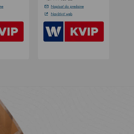
ne
Napísať do predajne
Navštíviť web