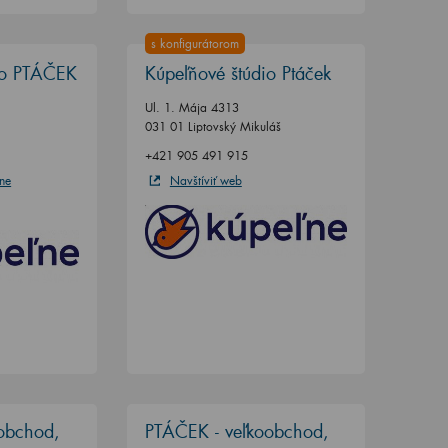
s konfigurátorom
io PTÁČEK
Kúpeľňové štúdio Ptáček
Ul. 1. Mája 4313
031 01 Liptovský Mikuláš
+421 905 491 915
ne
Navštíviť web
obchod,
PTÁČEK - veľkoobchod,