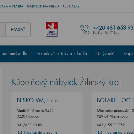
RAVA A PLATBA
NÁBYTOK NA MIERU
KONTAKTY
+420
461 653 93
HĽADAŤ
Po-Pia 8-17 hod
 pod umývadlo
Zrkadlové skrinky a zrkadlá
Umývadlá
Dopl
Kúpeľňový nábytok Žilinský kraj
BESKO VM, s.r.o.
BOLARE - OC T
Matičné námestie 2492
Miestneho priemyslu 1
02201 Čadca
029 01 Námestovo
041/433 40 89
043 / 55 22 752
Napísať do predajne
Napísať do predaj