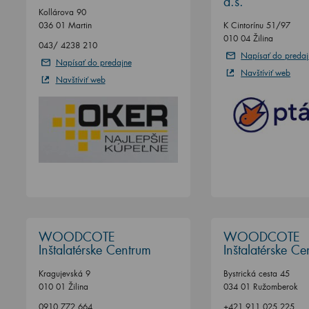
a.s.
Kollárova 90
036 01 Martin
K Cintorínu 51/97
010 04 Žilina
043/ 4238 210
Napísať do predaj
Napísať do predajne
Navštíviť web
Navštíviť web
WOODCOTE
WOODCOTE
Inštalatérske Centrum
Inštalatérske C
Kragujevská 9
Bystrická cesta 45
010 01 Žilina
034 01 Ružomberok
0910 772 664
+421 911 025 225