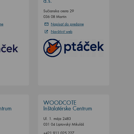
a.s.
Sučianska cesta 29
036 08 Martin
ne
Napísať do predajne
Navštíviť web
WOODCOTE
entrum
Inštalatérske Centrum
Ul. 1. mája 2483
031 04 Liptovský Mikuláš
+421 911 025 227