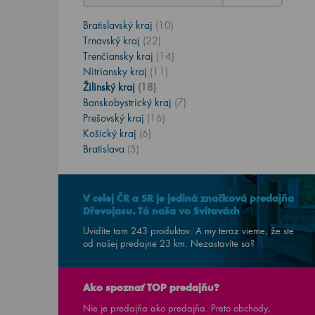
Bratislavský kraj
(10)
Trnavský kraj
(22)
Trenčiansky kraj
(14)
Nitriansky kraj
(11)
Žilinský kraj
(18)
Banskobystrický kraj
(7)
Prešovský kraj
(16)
Košický kraj
(6)
Bratislava
(5)
V celej ČR a SR je jediná značková predajňa
Dřevojasu. Tá naša vo Svitavách
Uvidíte tam 243 produktov. A my teraz vieme, že ste
od našej predajne
23
km. Nezastavíte sa?
Ako spoznať TOP predajňu?
Nie je predajňa ako predajňa. Preto obchody,