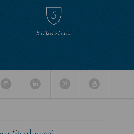
5 rokov záruka
ra Stoklasová