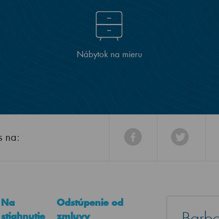
Nábytok na mieru
s na:
Na
Odstúpenie od
Barbo
stiahnutie
zmluvy