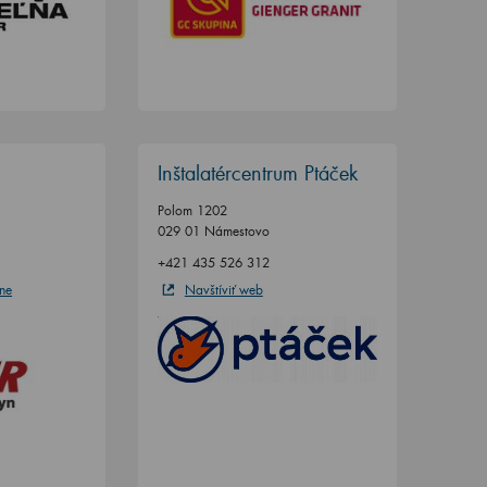
Inštalatércentrum Ptáček
Polom 1202
029 01 Námestovo
+421 435 526 312
ne
Navštíviť web