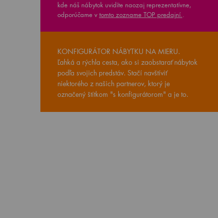
kde náš nábytok uvidíte naozaj reprezentatívne,
odporúčame v
tomto zozname TOP predajní.
.
KONFIGURÁTOR NÁBYTKU NA MIERU.
Ľahká a rýchla cesta, ako si zaobstarať nábytok
podľa svojich predstáv. Stačí navštíviť
niektorého z našich partnerov, ktorý je
označený štítkom "s konfigurátorom" a je to.