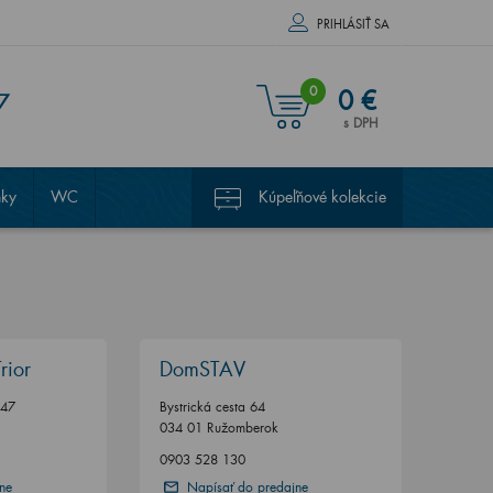
PRIHLÁSIŤ SA
0
0 €
7
s DPH
nky
WC
Kúpeľňové kolekcie
rior
DomSTAV
247
Bystrická cesta 64
034 01 Ružomberok
0903 528 130
ne
Napísať do predajne