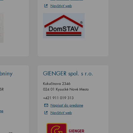
Navštíviť web
bniny
GIENGER spol. s r.o.
Kukučínova 2346
ŽSR
024 01 Kysucké Nové Mesto
+421 911 019 313
Napísať do predajne
ne
Navštíviť web