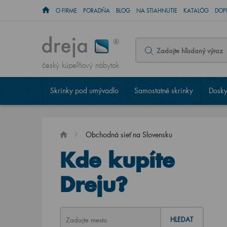
O FIRME
PORADŇA
BLOG
NA STIAHNUTIE
KATALÓG
DOP
český kúpeľňový nábytok
Skrinky pod umývadlo
Samostatné skrinky
Dosky
Obchodná sieť na Slovensku
Kde kupíte
Dreju?
HLEDAT