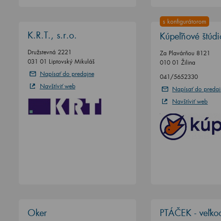
s konfigurátorom
K.R.T., s.r.o.
Kúpeľňové štúd
Družstevná 2221
Za Plavárňou 8121
031 01 Liptovský Mikuláš
010 01 Žilina
Napísať do predajne
041/5652330
Navštíviť web
Napísať do predaj
Navštíviť web
Oker
PTÁČEK - veľko