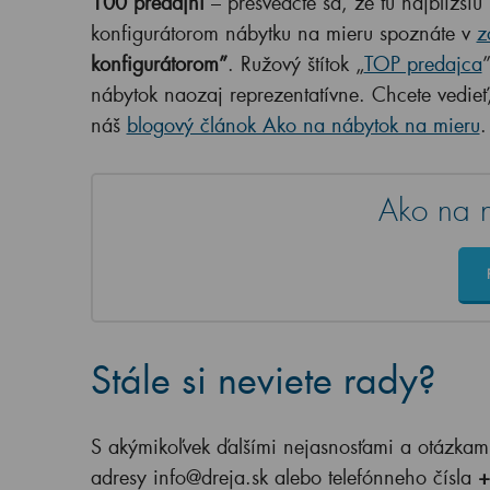
100 predajní
– presvedčte sa, že tú najbližši
konfigurátorom nábytku na mieru spoznáte v
z
konfigurátorom”
. Ružový štítok „
TOP predajca
nábytok naozaj reprezentatívne. Chcete vedieť,
náš
blogový článok Ako na nábytok na mieru
Ako na 
Stále si neviete rady?
S akýmikoľvek ďalšími nejasnosťami a otázkami
adresy info@dreja.sk alebo telefónneho čísla
+