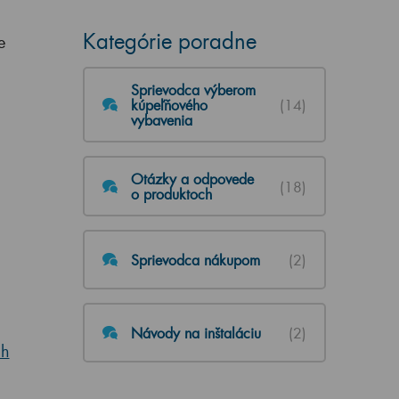
Kategórie poradne
e
Sprievodca výberom
kúpeľňového
(14)
vybavenia
Otázky a odpovede
(18)
o produktoch
Sprievodca nákupom
(2)
Návody na inštaláciu
(2)
ch