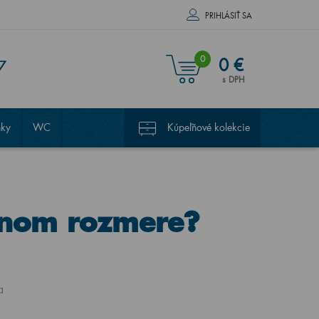
PRIHLÁSIŤ SA
0
0 €
7
s DPH
nky
WC
Kúpeľňové kolekcie
inom rozmere?
a