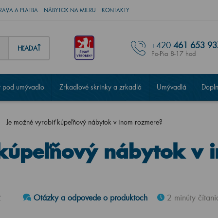
RAVA A PLATBA
NÁBYTOK NA MIERU
KONTAKTY
+420
461 653 93
HĽADAŤ
Po-Pia 8-17 hod
 pod umývadlo
Zrkadlové skrinky a zrkadlá
Umývadlá
Dopl
Je možné vyrobiť kúpeľňový nábytok v inom rozmere?
 kúpeľňový nábytok v 
2
Otázky a odpovede o produktoch
2 minúty čítani