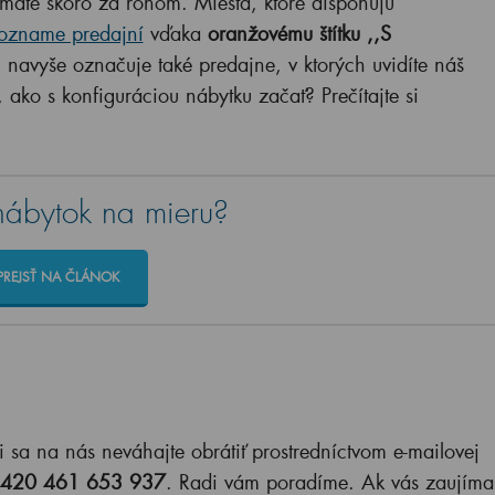
u máte skoro za rohom. Miesta, ktoré disponujú
ozname predajní
vďaka
oranžovému štítku ,,S
” navyše označuje také predajne, v ktorých uvidíte náš
 ako s konfiguráciou nábytku začať? Prečítajte si
.
nábytok na mieru?
PREJSŤ NA ČLÁNOK
 sa na nás neváhajte obrátiť prostredníctvom e-mailovej
420 461 653 937
. Radi vám poradíme. Ak vás zaujíma