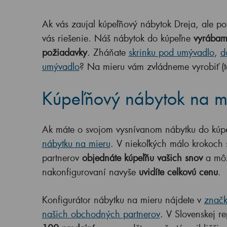
Ak vás zaujal kúpeľňový nábytok Dreja, ale po
vás riešenie. Náš nábytok do kúpeľne
vyrábame
požiadavky
. Zháňate
skrinku pod umývadlo
,
d
umývadlo
? Na mieru vám zvládneme vyrobiť (
Kúpeľňový nábytok na m
Ak máte o svojom vysnívanom nábytku do kúpeľ
nábytku na mieru
. V niekoľkých málo krokoch
partnerov
objednáte kúpeľňu vašich snov
a môž
nakonfigurovaní navyše
uvidíte celkovú cenu
.
Konfigurátor nábytku na mieru nájdete v
značk
našich obchodných partnerov
. V Slovenskej r