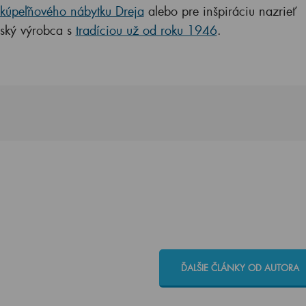
 kúpeľňového nábytku Dreja
al
ebo pre inšpiráciu nazrieť
ský výrobca s
tradíciou už od roku 1946
.
ĎALŠIE ČLÁNKY OD AUTORA