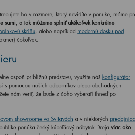
trebujete ho v rozmere, ktorý nevidíte v ponuke, máme pr
 sami, a tak môžeme splniť akékoľvek konkrétne
oplnkovú skriňu
, alebo napríklad
modernú dosku pod
takmer) čokoľvek.
ieru
ne aspoň približnú predstavu, využite náš
konfigurátor
 si s pomocou našich odborníkov alebo obchodných
ete nám veriť, že bude z čoho vyberať! Ihneď po
ovom showroome vo Svitavách
a v niektorých
predajnia
epublike ponúka český kúpeľňový nábytok Dreja
viac ako