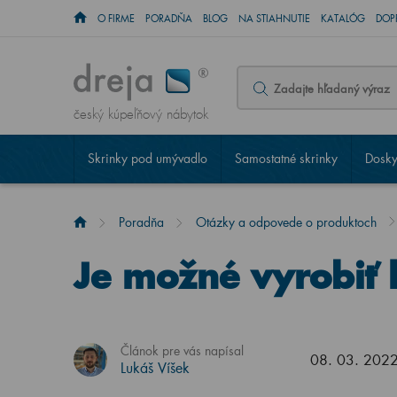
O FIRME
PORADŇA
BLOG
NA STIAHNUTIE
KATALÓG
DOP
český kúpeľňový nábytok
Skrinky pod umývadlo
Samostatné skrinky
Dosky
Poradňa
Otázky a odpovede o produktoch
Je možné vyrobiť
Článok pre vás napísal
08. 03. 202
Lukáš Víšek