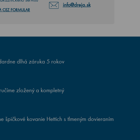
info@dreja.sk
M CEZ FORMULAR
ardne dlhá záruka 5 rokov
ručíme zložený a kompletný
e špičkové kovanie Hettich s tlmeným dovieraním