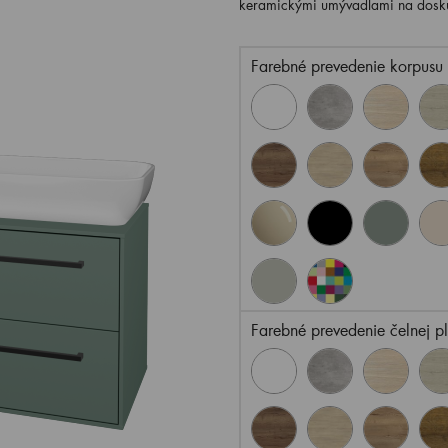
keramickými umývadlami na dosku
Farebné prevedenie korpusu
Farebné prevedenie čelnej p