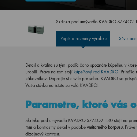
Skrinka pod umývadlo KVADRO SZZ4O2 13
Popis a rozmery výrobku
Súvisiace
Detail a kvalita sú tým, podľa čoho spoznáte kúpeľňu, v ktore
urobili. Práve na tom stojí
kúpeľňový rad KVADRO
. Prináša
zákazníkov. Doprajte si chvíle pre seba. KVADRO sa prisp
Vaša stávka na istotu sa volá KVADRO!
Parametre, ktoré vás o
Skrinka pod umývadlo KVADRO SZZ4O2 130 stojí na premysle
mm
a kontrastný detail v podobe
vnútorného korpusu
. Práve
dizajnový kontrast.