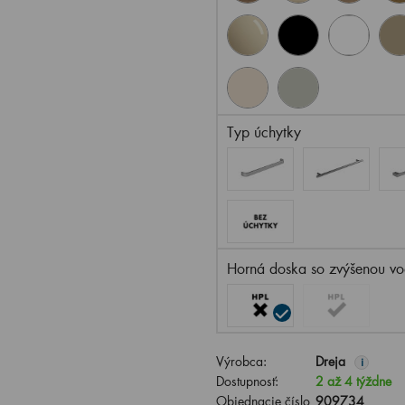
Typ úchytky
Horná doska so zvýšenou vo
Výrobca:
Dreja
i
Dostupnosť:
2 až 4 týždne
Objednacie číslo
909734