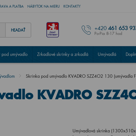
RAVA A PLATBA
NÁBYTOK NA MIERU
KONTAKTY
+420
461 653 93
HĽADAŤ
Po-Pia 8-17 hod
 pod umývadlo
Zrkadlové skrinky a zrkadlá
Umývadlá
Dopl
mývadlom
Skrinka pod umývadlo KVADRO SZZ4O2 130 (umývadla Fe
ývadlo KVADRO SZZ4O
Umývadlová skrinka (1300x510x50