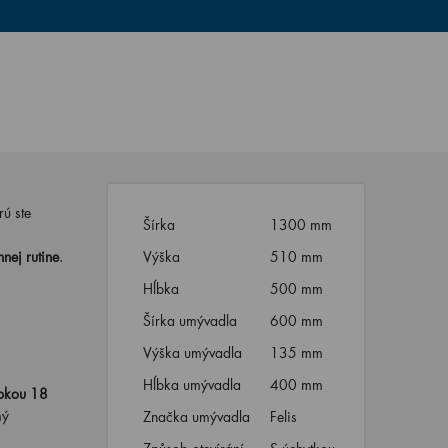
rú ste
Šírka
1300 mm
ej rutine
.
Výška
510 mm
Hĺbka
500 mm
Šírka umývadla
600 mm
Výška umývadla
135 mm
Hĺbka umývadla
400 mm
úbkou 18
mý
Značka umývadla
Felis