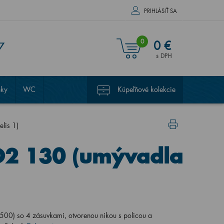
PRIHLÁSIŤ SA
0
0 €
7
s DPH
nky
WC
Kúpeľňové kolekcie
lis 1)
2 130 (umývadla
0) so 4 zásuvkami, otvorenou nikou s policou a