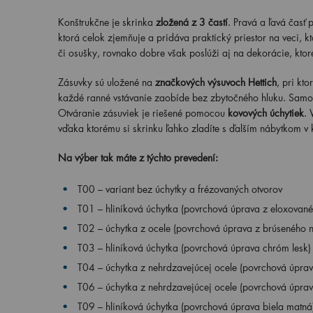
Konštrukčne je skrinka
zložená z 3 častí
. Pravá a ľavá časť 
ktorá celok zjemňuje a pridáva praktický priestor na veci, k
či osušky, rovnako dobre však poslúži aj na dekorácie, ktor
Zásuvky sú uložené na
značkových výsuvoch Hettich
, pri kt
každé ranné vstávanie zaobíde bez zbytočného hluku. Samot
Otváranie zásuviek je riešené pomocou
kovových úchytiek
. 
vďaka ktorému si skrinku ľahko zladíte s ďalším nábytkom v 
Na výber tak máte z týchto prevedení:
T00 – variant bez úchytky a frézovaných otvorov
T01 – hliníková úchytka (povrchová úprava z eloxovanéh
T02 – úchytka z ocele (povrchová úprava z brúseného n
T03 – hliníková úchytka (povrchová úprava chróm lesk)
T04 – úchytka z nehrdzavejúcej ocele (povrchová úprav
T06 – úchytka z nehrdzavejúcej ocele (povrchová úprav
T09 – hliníková úchytka (povrchová úprava biela matná