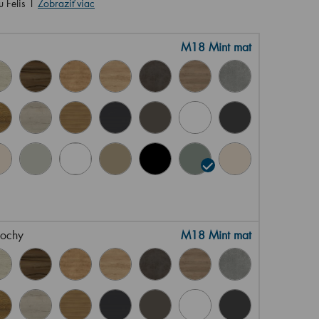
 Felis 1
Zobraziť viac
M18 Mint mat
lochy
M18 Mint mat