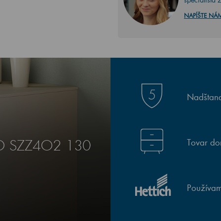
NAPÍŠTE NÁ
Nadštand
Tovar do
RO SZZ4O2 130
Používam