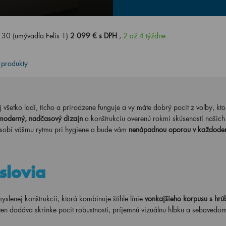
0 (umývadla Felis 1)
2 099 € s DPH
,
2 až 4 týždne
 produkty
j všetko ladí, ticho a prirodzene funguje a vy máte dobrý pocit z voľby, kto
moderný, nadčasový dizajn
a konštrukciu overenú rokmi skúseností našich
ôsobí vášmu rytmu pri hygiene a bude vám
nenápadnou oporou v každodenn
slovia
nej konštrukcii, ktorá kombinuje štíhle línie
vonkajšieho korpusu s hr
 ten dodáva skrinke pocit robustnosti, príjemnú vizuálnu hĺbku a sebavedo