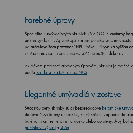
Farebné úpravy
Špecialitou umývadlových skriniek KVADRO je
vnútorný kor
prémiový dojem. Aj vonkajší korpus ponúka viac možností. 
po
prémiovejšom prevedení HPL
. Práve HPL
vyniká vyššou o
vzhľad a navyše je dostupné vo väčšine našich dekorov.
Ak dávate prednosť lakovaným úpravám, skrinku je možné vyro
podľa
vzorkovníka RAL alebo NCS
.
Elegantné umývadlá v zostave
Súčasťou ceny skrinky sú aj bezprepadové
keramické umývad
dodávajú vycibrený charakter, ktorý krásne zapadne do ak
batériami umiestnenými na dosku alebo do steny. Aby bol n
prietokovú výpusť
a
sifón
.