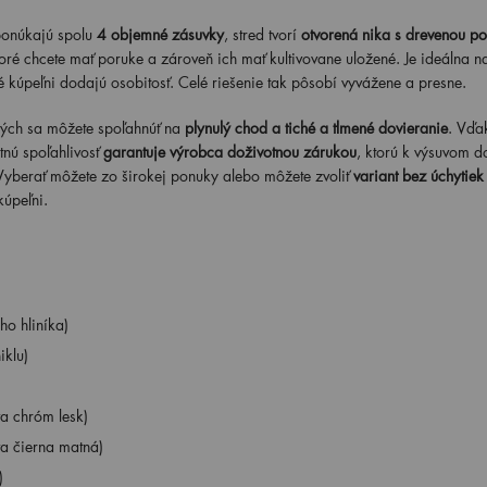
ponúkajú spolu
4 objemné zásuvky
, stred tvorí
otvorená nika s drevenou po
toré chcete mať poruke a zároveň ich mať kultivovane uložené. Je ideálna n
é kúpeľni dodajú osobitosť. Celé riešenie tak pôsobí vyvážene a presne.
orých sa môžete spoľahnúť na
plynulý chod a tiché a tlmené dovieranie
. Vďa
nú spoľahlivosť
garantuje výrobca doživotnou zárukou
, ktorú k výsuvom d
Vyberať môžete zo širokej ponuky alebo môžete zvoliť
variant bez úchytiek
kúpeľni.
o hliníka)
iklu)
a chróm lesk)
a čierna matná)
)