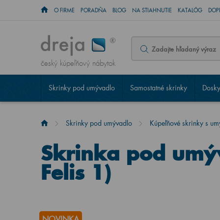
O FIRME
PORADŇA
BLOG
NA STIAHNUTIE
KATALÓG
DOP
český kúpeľňový nábytok
Skrinky pod umývadlo
Samostatné skrinky
Dosky
Skrinky pod umývadlo
Kúpeľňové skrinky s u
Skrinka pod um
Felis 1)
NOVINKA