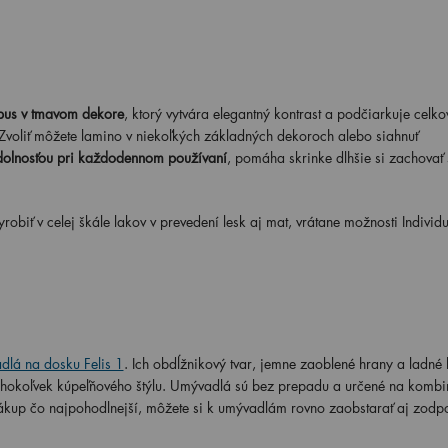
pus v tmavom dekore
, ktorý vytvára elegantný kontrast a podčiarkuje celko
Zvoliť môžete lamino v niekoľkých základných dekoroch alebo siahnuť
dolnosťou pri každodennom používaní
, pomáha skrinke dlhšie si zachovať 
biť v celej škále lakov v prevedení lesk aj mat, vrátane možnosti Individu
lá na dosku Felis 1
. Ich obdĺžnikový tvar, jemne zaoblené hrany a ladné l
éhokoľvek kúpeľňového štýlu. Umývadlá sú bez prepadu a určené na kombi
ákup čo najpohodlnejší, môžete si k umývadlám rovno zaobstarať aj zodp