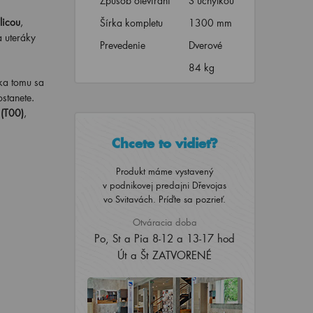
Způsob otevírání
S úchytkou
licou
,
Šírka kompletu
1300 mm
a uteráky
Prevedenie
Dverové
84 kg
ka tomu sa
ostanete.
 (T00)
,
Chcete to vidieť?
Produkt máme vystavený
v podnikovej predajni Dřevojas
vo Svitavách. Príďte sa pozrieť.
Otváracia doba
Po, St a Pia 8-12 a 13-17 hod
Út a Št ZATVORENÉ