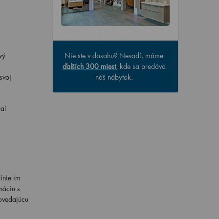
vý
Nie ste v dosahu? Nevadí, máme
ďalších 300 miest
, kde sa predáva
svoj
náš nábytok.
al
ínie im
náciu s
ovedajúcu