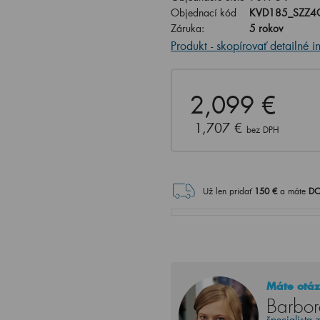
Objednací kód
KVD185_SZZ4
Záruka:
5 rokov
Produkt - skopírovať detailné i
2,099 €
1,707 €
bez DPH
Už len pridať
150
€
a máte
DO
Máte otáz
Barbor
špecialista 