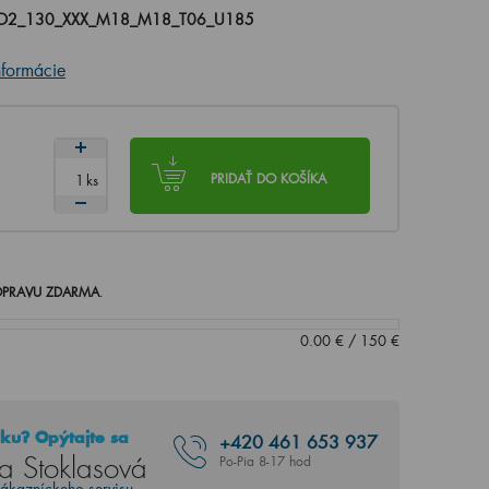
O2_130_XXX_M18_M18_T06_U185
nformácie
ks
PRIDAŤ DO KOŠÍKA
PRAVU ZDARMA
.
0.00
€
/
150
€
ku? Opýtajte sa
+420
461 653 937
a Stoklasová
Po-Pia 8-17 hod
zákazníckeho servisu